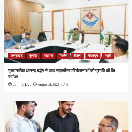
उत्तराखंड
कुमाँऊ
गढ़वाल
गैरसैण
दिल्ली
देहरादून
मसूरी
मुख्य सचिव आनन्द बर्द्धन ने वाह्य सहायतित परियोजनाओं की प्रगति की कि
समीक्षा
Janmat Live
August 5, 2026
0