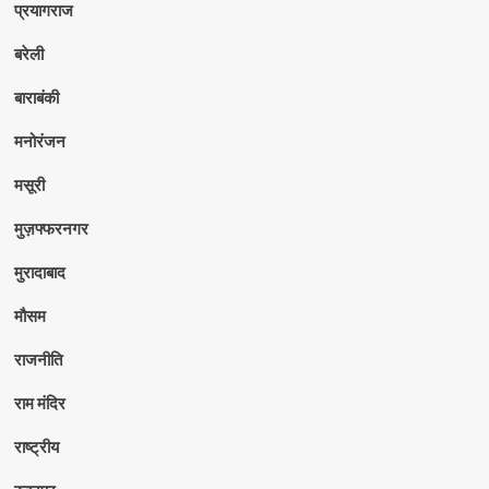
प्रयागराज
बरेली
बाराबंकी
मनोरंजन
मसूरी
मुज़फ्फरनगर
मुरादाबाद
मौसम
राजनीति
राम मंदिर
राष्ट्रीय