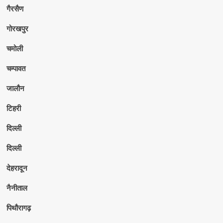
गैरसैण
गोरखपुर
चमोली
चम्पावत
जालौन
टिहरी
दिल्ली
दिल्ली
देहरादून
नैनीताल
पिथौरागढ़