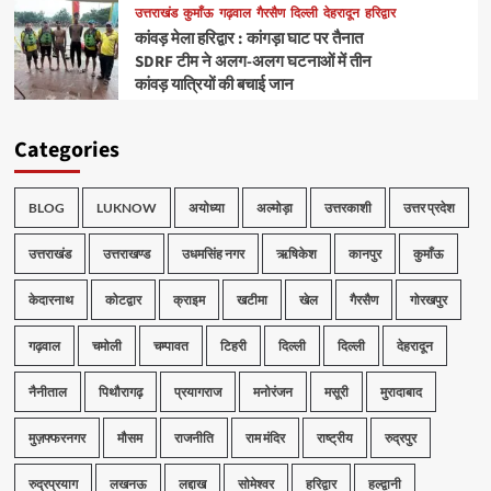
उत्तराखंड
कुमाँऊ
गढ़वाल
गैरसैण
दिल्ली
देहरादून
हरिद्वार
कांवड़ मेला हरिद्वार : कांगड़ा घाट पर तैनात
SDRF टीम ने अलग-अलग घटनाओं में तीन
कांवड़ यात्रियों की बचाई जान
Categories
BLOG
LUKNOW
अयोध्या
अल्मोड़ा
उत्तरकाशी
उत्तर प्रदेश
उत्तराखंड
उत्तराखण्ड
उधमसिंह नगर
ऋषिकेश
कानपुर
कुमाँऊ
केदारनाथ
कोटद्वार
क्राइम
खटीमा
खेल
गैरसैण
गोरखपुर
गढ़वाल
चमोली
चम्पावत
टिहरी
दिल्ली
दिल्ली
देहरादून
नैनीताल
पिथौरागढ़
प्रयागराज
मनोरंजन
मसूरी
मुरादाबाद
मुज़फ्फरनगर
मौसम
राजनीति
राम मंदिर
राष्ट्रीय
रुद्रपुर
रुद्रप्रयाग
लखनऊ
लद्दाख
सोमेश्वर
हरिद्वार
हल्द्वानी