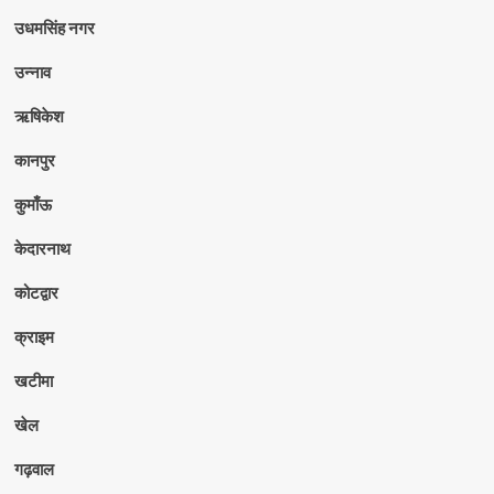
उधमसिंह नगर
उन्नाव
ऋषिकेश
कानपुर
कुमाँऊ
केदारनाथ
कोटद्वार
क्राइम
खटीमा
खेल
गढ़वाल