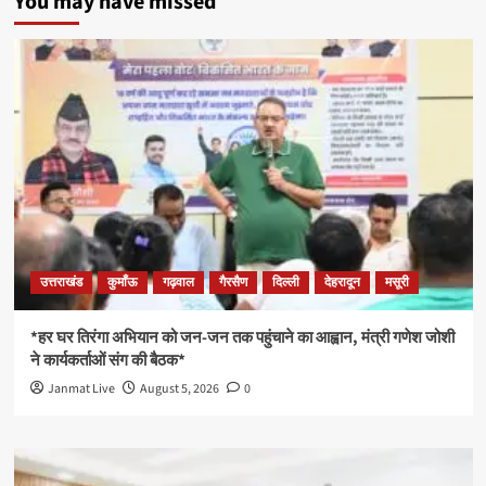
You may have missed
उत्तराखंड
कुमाँऊ
गढ़वाल
गैरसैण
दिल्ली
देहरादून
मसूरी
*हर घर तिरंगा अभियान को जन-जन तक पहुंचाने का आह्वान, मंत्री गणेश जोशी
ने कार्यकर्ताओं संग की बैठक*
Janmat Live
August 5, 2026
0