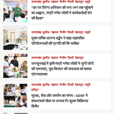
उत्तराखंड
कुमाँऊ
गढ़वाल
गैरसैण
दिल्ली
देहरादून
मसूरी
*हर घर तिरंगा अभियान को जन-जन तक पहुंचाने
का आह्वान, मंत्री गणेश जोशी ने कार्यकर्ताओं संग
की बैठक*
उत्तराखंड
कुमाँऊ
गढ़वाल
गैरसैण
दिल्ली
देहरादून
मसूरी
मुख्य सचिव आनन्द बर्द्धन ने वाह्य सहायतित
परियोजनाओं की प्रगति की कि समीक्षा
उत्तराखंड
कुमाँऊ
गढ़वाल
गैरसैण
दिल्ली
देहरादून
जनसुनवाई में कृषि मंत्री गणेश जोशी ने सुनीं लोगों
की समस्याएं, युवा किसान की सफलता को बताया
प्रेरणादायक
उत्तराखंड
कुमाँऊ
गढ़वाल
गैरसैण
दिल्ली
देहरादून
मसूरी
हरिद्वार
सुरक्षा, सेवा और समर्पण का संगम—SDRF ने
शंकराचार्य चौक पर लगाया निःशुल्क चिकित्सा
शिविर