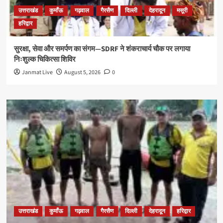
उत्तराखंड
कुमाँऊ
गढ़वाल
गैरसैण
दिल्ली
देहरादून
मसूरी
हरिद्वार
सुरक्षा, सेवा और समर्पण का संगम—SDRF ने शंकराचार्य चौक पर लगाया
निःशुल्क चिकित्सा शिविर
Janmat Live
August 5, 2026
0
उत्तराखंड
कुमाँऊ
गढ़वाल
गैरसैण
दिल्ली
देहरादून
हरिद्वार