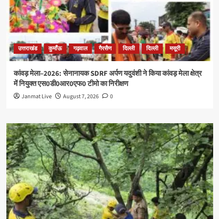
उत्तराखंड
कुमाँऊ
गढ़वाल
गैरसैण
दिल्ली
दिल्ली
मसूरी
कांवड़ मेला–2026: सेनानायक SDRF अर्पण यदुवंशी ने किया कांवड़ मेला क्षेत्र
में नियुक्त एस0डी0आर0एफ0 टीमो का निरीक्षण
Janmat Live
August 7, 2026
0