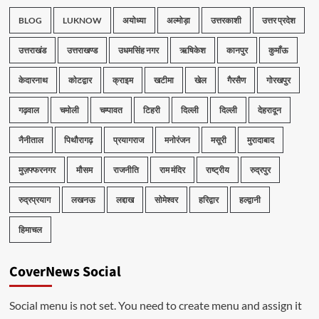
BLOG
LUKNOW
अयोध्या
अल्मोड़ा
उत्तरकाशी
उत्तर प्रदेश
उत्तराखंड
उत्तराखण्ड
उधमसिंह नगर
ऋषिकेश
कानपुर
कुमाँऊ
केदारनाथ
कोटद्वार
क्राइम
खटीमा
खेल
गैरसैण
गोरखपुर
गढ़वाल
चमोली
चम्पावत
टिहरी
दिल्ली
दिल्ली
देहरादून
नैनीताल
पिथौरागढ़
प्रयागराज
मनोरंजन
मसूरी
मुरादाबाद
मुज़फ्फरनगर
मौसम
राजनीति
राम मंदिर
राष्ट्रीय
रुद्रपुर
रुद्रप्रयाग
लखनऊ
लद्दाख
सोमेश्वर
हरिद्वार
हल्द्वानी
हिमाचल
CoverNews Social
Social menu is not set. You need to create menu and assign it