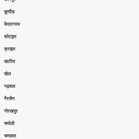
कुमाँऊ
केदारनाथ
कोटद्वार
क्राइम
खटीमा
खेल
गढ़वाल
गैरसैण
गोरखपुर
चमोली
चम्पावत