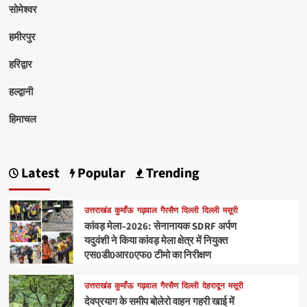
सोमेश्वर
हमीरपुर
हरिद्वार
हल्द्वानी
हिमाचल
Latest
Popular
Trending
उत्तराखंड
कुमाँऊ
गढ़वाल
गैरसैण
दिल्ली
दिल्ली
मसूरी
कांवड़ मेला–2026: सेनानायक SDRF अर्पण
यदुवंशी ने किया कांवड़ मेला क्षेत्र में नियुक्त
एस0डी0आर0एफ0 टीमो का निरीक्षण
उत्तराखंड
कुमाँऊ
गढ़वाल
गैरसैण
दिल्ली
देहरादून
मसूरी
देवप्रयाग के समीप बोलेरो वाहन गहरी खाई में