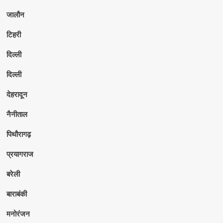
जालौन
टिहरी
दिल्ली
दिल्ली
देहरादून
नैनीताल
पिथौरागढ़
प्रयागराज
बरेली
बाराबंकी
मनोरंजन