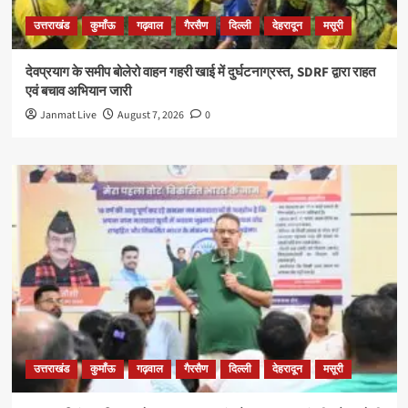
उत्तराखंड
कुमाँऊ
गढ़वाल
गैरसैण
दिल्ली
देहरादून
मसूरी
देवप्रयाग के समीप बोलेरो वाहन गहरी खाई में दुर्घटनाग्रस्त, SDRF द्वारा राहत
एवं बचाव अभियान जारी
Janmat Live
August 7, 2026
0
उत्तराखंड
कुमाँऊ
गढ़वाल
गैरसैण
दिल्ली
देहरादून
मसूरी