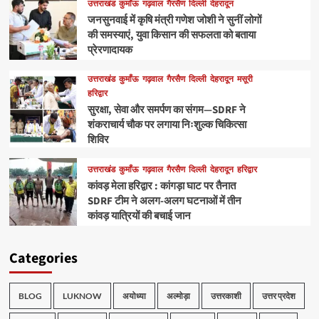
उत्तराखंड
कुमाँऊ
गढ़वाल
गैरसैण
दिल्ली
देहरादून
जनसुनवाई में कृषि मंत्री गणेश जोशी ने सुनीं लोगों
की समस्याएं, युवा किसान की सफलता को बताया
प्रेरणादायक
उत्तराखंड
कुमाँऊ
गढ़वाल
गैरसैण
दिल्ली
देहरादून
मसूरी
हरिद्वार
सुरक्षा, सेवा और समर्पण का संगम—SDRF ने
शंकराचार्य चौक पर लगाया निःशुल्क चिकित्सा
शिविर
उत्तराखंड
कुमाँऊ
गढ़वाल
गैरसैण
दिल्ली
देहरादून
हरिद्वार
कांवड़ मेला हरिद्वार : कांगड़ा घाट पर तैनात
SDRF टीम ने अलग-अलग घटनाओं में तीन
कांवड़ यात्रियों की बचाई जान
Categories
BLOG
LUKNOW
अयोध्या
अल्मोड़ा
उत्तरकाशी
उत्तर प्रदेश