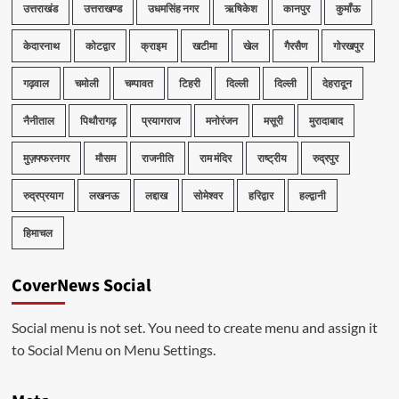
उत्तराखंड
उत्तराखण्ड
उधमसिंह नगर
ऋषिकेश
कानपुर
कुमाँऊ
केदारनाथ
कोटद्वार
क्राइम
खटीमा
खेल
गैरसैण
गोरखपुर
गढ़वाल
चमोली
चम्पावत
टिहरी
दिल्ली
दिल्ली
देहरादून
नैनीताल
पिथौरागढ़
प्रयागराज
मनोरंजन
मसूरी
मुरादाबाद
मुज़फ्फरनगर
मौसम
राजनीति
राम मंदिर
राष्ट्रीय
रुद्रपुर
रुद्रप्रयाग
लखनऊ
लद्दाख
सोमेश्वर
हरिद्वार
हल्द्वानी
हिमाचल
CoverNews Social
Social menu is not set. You need to create menu and assign it
to Social Menu on Menu Settings.