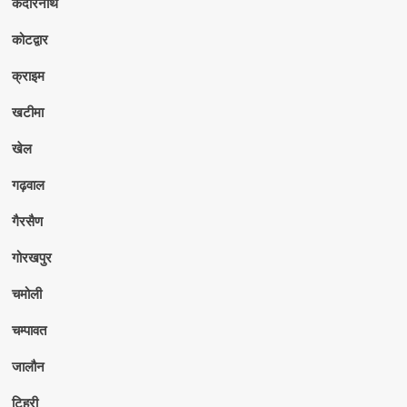
केदारनाथ
कोटद्वार
क्राइम
खटीमा
खेल
गढ़वाल
गैरसैण
गोरखपुर
चमोली
चम्पावत
जालौन
टिहरी