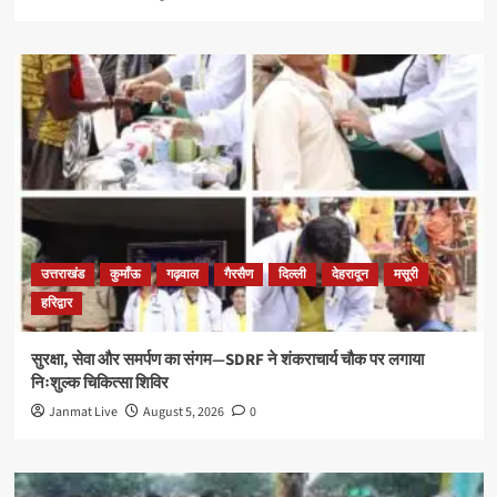
उत्तराखंड
कुमाँऊ
गढ़वाल
गैरसैण
दिल्ली
देहरादून
मसूरी
हरिद्वार
सुरक्षा, सेवा और समर्पण का संगम—SDRF ने शंकराचार्य चौक पर लगाया
निःशुल्क चिकित्सा शिविर
Janmat Live
August 5, 2026
0