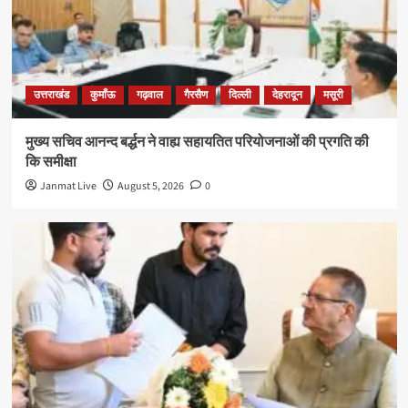
उत्तराखंड
कुमाँऊ
गढ़वाल
गैरसैण
दिल्ली
देहरादून
मसूरी
मुख्य सचिव आनन्द बर्द्धन ने वाह्य सहायतित परियोजनाओं की प्रगति की
कि समीक्षा
Janmat Live
August 5, 2026
0