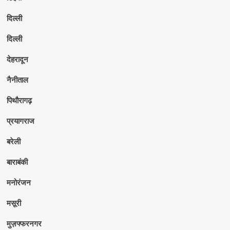
दिल्ली
दिल्ली
देहरादून
नैनीताल
पिथौरागढ़
प्रयागराज
बरेली
बाराबंकी
मनोरंजन
मसूरी
मुज़फ्फरनगर