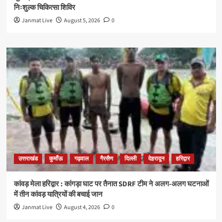
निःशुल्क चिकित्सा शिविर
Janmat Live
August 5, 2026
0
उत्तराखंड
कुमाँऊ
गढ़वाल
गैरसैण
दिल्ली
देहरादून
हरिद्वार
कांवड़ मेला हरिद्वार : कांगड़ा घाट पर तैनात SDRF टीम ने अलग-अलग घटनाओं
में तीन कांवड़ यात्रियों की बचाई जान
Janmat Live
August 4, 2026
0