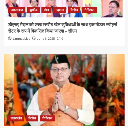
उत्तराखण्ड
कुमाँऊ
खेल
गढ़वाल
गैरसैण
नैनीताल
डीएसए मैदान को उच्च स्तरीय खेल सुविधाओं के साथ एक मॉडल स्पोर्ट्स
सेंटर के रूप में विकसित किया जाएगा – सीएम
Janmat Live
June 6, 2025
0
उत्तराखंड
गैरसैण
नैनीताल