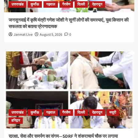
उत्तराखंड
कुमाँऊ
गढ़वाल
गैरसैण
दिल्ली
देहरादून
जनसुनवाई में कृषि मंत्री गणेश जोशी ने सुनीं लोगों की समस्याएं, युवा किसान की
सफलता को बताया प्रेरणादायक
Janmat Live
August 5, 2026
0
उत्तराखंड
कुमाँऊ
गढ़वाल
गैरसैण
दिल्ली
देहरादून
मसूरी
हरिद्वार
सुरक्षा, सेवा और समर्पण का संगम—SDRF ने शंकराचार्य चौक पर लगाया