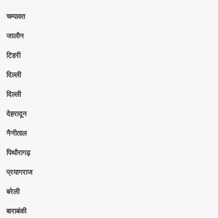
चम्पावत
जालौन
टिहरी
दिल्ली
दिल्ली
देहरादून
नैनीताल
पिथौरागढ़
प्रयागराज
बरेली
बाराबंकी