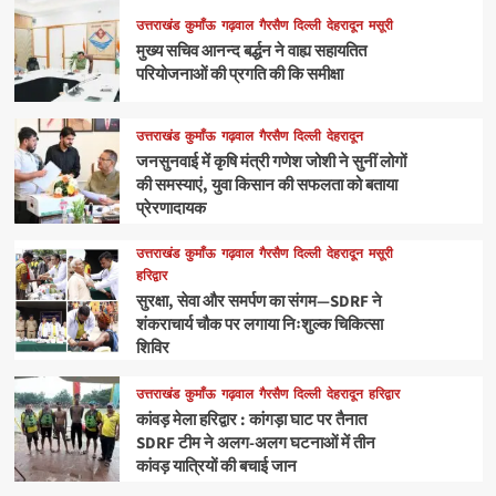
उत्तराखंड
कुमाँऊ
गढ़वाल
गैरसैण
दिल्ली
देहरादून
मसूरी
मुख्य सचिव आनन्द बर्द्धन ने वाह्य सहायतित
परियोजनाओं की प्रगति की कि समीक्षा
उत्तराखंड
कुमाँऊ
गढ़वाल
गैरसैण
दिल्ली
देहरादून
जनसुनवाई में कृषि मंत्री गणेश जोशी ने सुनीं लोगों
की समस्याएं, युवा किसान की सफलता को बताया
प्रेरणादायक
उत्तराखंड
कुमाँऊ
गढ़वाल
गैरसैण
दिल्ली
देहरादून
मसूरी
हरिद्वार
सुरक्षा, सेवा और समर्पण का संगम—SDRF ने
शंकराचार्य चौक पर लगाया निःशुल्क चिकित्सा
शिविर
उत्तराखंड
कुमाँऊ
गढ़वाल
गैरसैण
दिल्ली
देहरादून
हरिद्वार
कांवड़ मेला हरिद्वार : कांगड़ा घाट पर तैनात
SDRF टीम ने अलग-अलग घटनाओं में तीन
कांवड़ यात्रियों की बचाई जान