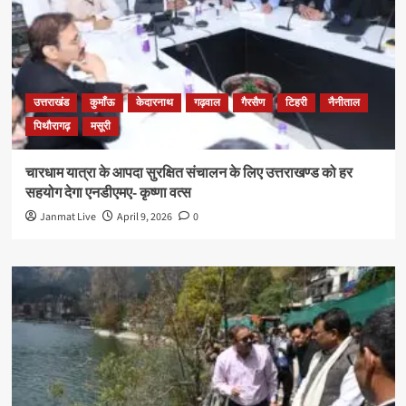
उत्तराखंड
कुमाँऊ
केदारनाथ
गढ़वाल
गैरसैण
टिहरी
नैनीताल
पिथौरागढ़
मसूरी
चारधाम यात्रा के आपदा सुरक्षित संचालन के लिए उत्तराखण्ड को हर
सहयोग देगा एनडीएमए- कृष्णा वत्स
Janmat Live
April 9, 2026
0