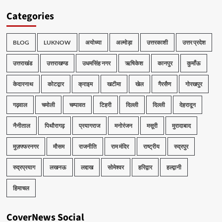
Categories
BLOG
LUKNOW
अयोध्या
अल्मोड़ा
उत्तरकाशी
उत्तर प्रदेश
उत्तराखंड
उत्तराखण्ड
उधमसिंह नगर
ऋषिकेश
कानपुर
कुमाँऊ
केदारनाथ
कोटद्वार
क्राइम
खटीमा
खेल
गैरसैण
गोरखपुर
गढ़वाल
चमोली
चम्पावत
टिहरी
दिल्ली
दिल्ली
देहरादून
नैनीताल
पिथौरागढ़
प्रयागराज
मनोरंजन
मसूरी
मुरादाबाद
मुज़फ्फरनगर
मौसम
राजनीति
राम मंदिर
राष्ट्रीय
रुद्रपुर
रुद्रप्रयाग
लखनऊ
लद्दाख
सोमेश्वर
हरिद्वार
हल्द्वानी
हिमाचल
CoverNews Social