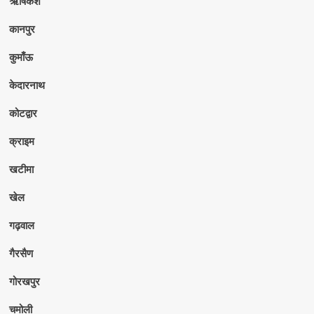
ऋषिकेश
कानपुर
कुमाँऊ
केदारनाथ
कोटद्वार
क्राइम
खटीमा
खेल
गढ़वाल
गैरसैण
गोरखपुर
चमोली