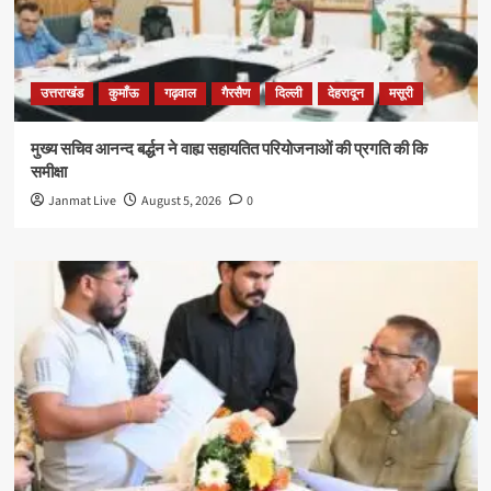
उत्तराखंड
कुमाँऊ
गढ़वाल
गैरसैण
दिल्ली
देहरादून
मसूरी
मुख्य सचिव आनन्द बर्द्धन ने वाह्य सहायतित परियोजनाओं की प्रगति की कि
समीक्षा
Janmat Live
August 5, 2026
0