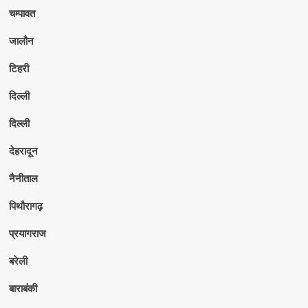
चम्पावत
जालौन
टिहरी
दिल्ली
दिल्ली
देहरादून
नैनीताल
पिथौरागढ़
प्रयागराज
बरेली
बाराबंकी