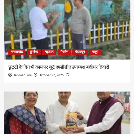
उत्तराखंड
कुमाँऊ
गढ़वाल
गैरसैण
देहरादून
मसूरी
छुट्टी के दिन भी काम पर जुटे एमडीडीए उपाध्यक्ष बंशीधर तिवारी
Janmat Live
October 27, 2025
0