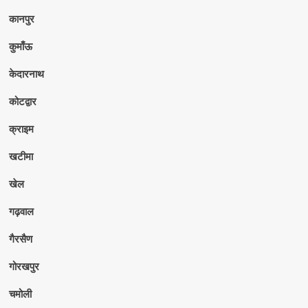
कानपुर
कुमाँऊ
केदारनाथ
कोटद्वार
क्राइम
खटीमा
खेल
गढ़वाल
गैरसैण
गोरखपुर
चमोली