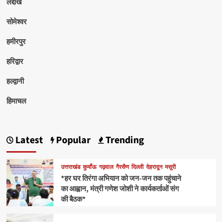
लद्दाख
सोमेश्वर
हमीरपुर
हरिद्वार
हल्द्वानी
हिमाचल
Latest
Popular
Trending
उत्तराखंड
कुमाँऊ
गढ़वाल
गैरसैण
दिल्ली
देहरादून
मसूरी
*हर घर तिरंगा अभियान को जन-जन तक पहुंचाने
का आह्वान, मंत्री गणेश जोशी ने कार्यकर्ताओं संग
की बैठक*