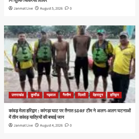
निःशुल्क चिकित्सा शिविर
Janmat Live
August 5, 2026
0
उत्तराखंड
कुमाँऊ
गढ़वाल
गैरसैण
दिल्ली
देहरादून
हरिद्वार
कांवड़ मेला हरिद्वार : कांगड़ा घाट पर तैनात SDRF टीम ने अलग-अलग घटनाओं
में तीन कांवड़ यात्रियों की बचाई जान
Janmat Live
August 4, 2026
0