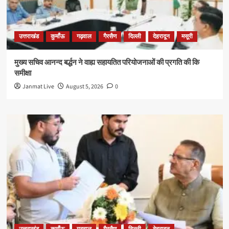
उत्तराखंड
कुमाँऊ
गढ़वाल
गैरसैण
दिल्ली
देहरादून
मसूरी
मुख्य सचिव आनन्द बर्द्धन ने वाह्य सहायतित परियोजनाओं की प्रगति की कि
समीक्षा
Janmat Live
August 5, 2026
0