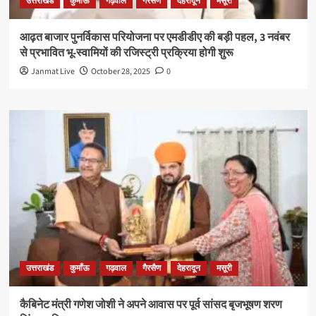
उत्तराखंड
कुमाँऊ
गढ़वाल
गैरसैण
देहरादून
मसूरी
आढ़त बाजार पुनर्विकास परियोजना पर एमडीडीए की बड़ी पहल, 3 नवंबर
से प्रभावित भू-स्वामियों की रजिस्ट्री प्रक्रिया होगी शुरू
Janmat Live
October 28, 2025
0
उत्तराखंड
कुमाँऊ
गढ़वाल
गैरसैण
देहरादून
मसूरी
कैबिनेट मंत्री गणेश जोशी ने अपने आवास पर पूर्व सांसद बृजभूषण शरण