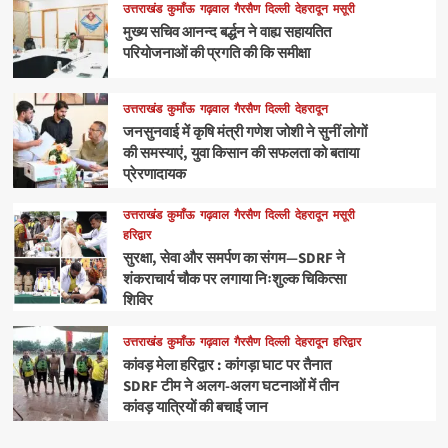
उत्तराखंड
कुमाँऊ
गढ़वाल
गैरसैण
दिल्ली
देहरादून
मसूरी
मुख्य सचिव आनन्द बर्द्धन ने वाह्य सहायतित
परियोजनाओं की प्रगति की कि समीक्षा
उत्तराखंड
कुमाँऊ
गढ़वाल
गैरसैण
दिल्ली
देहरादून
जनसुनवाई में कृषि मंत्री गणेश जोशी ने सुनीं लोगों
की समस्याएं, युवा किसान की सफलता को बताया
प्रेरणादायक
उत्तराखंड
कुमाँऊ
गढ़वाल
गैरसैण
दिल्ली
देहरादून
मसूरी
हरिद्वार
सुरक्षा, सेवा और समर्पण का संगम—SDRF ने
शंकराचार्य चौक पर लगाया निःशुल्क चिकित्सा
शिविर
उत्तराखंड
कुमाँऊ
गढ़वाल
गैरसैण
दिल्ली
देहरादून
हरिद्वार
कांवड़ मेला हरिद्वार : कांगड़ा घाट पर तैनात
SDRF टीम ने अलग-अलग घटनाओं में तीन
कांवड़ यात्रियों की बचाई जान