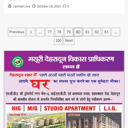
Janmat Live
October 25, 2025
0
Posts
Previous
1
77
78
79
81
82
83
…
80
…
pagination
100
Next