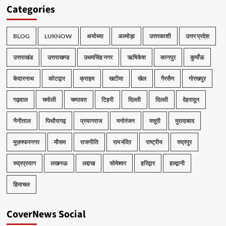
Categories
BLOG
LUKNOW
अयोध्या
अल्मोड़ा
उत्तरकाशी
उत्तर प्रदेश
उत्तराखंड
उत्तराखण्ड
उधमसिंह नगर
ऋषिकेश
कानपुर
कुमाँऊ
केदारनाथ
कोटद्वार
क्राइम
खटीमा
खेल
गैरसैण
गोरखपुर
गढ़वाल
चमोली
चम्पावत
टिहरी
दिल्ली
दिल्ली
देहरादून
नैनीताल
पिथौरागढ़
प्रयागराज
मनोरंजन
मसूरी
मुरादाबाद
मुज़फ्फरनगर
मौसम
राजनीति
राम मंदिर
राष्ट्रीय
रुद्रपुर
रुद्रप्रयाग
लखनऊ
लद्दाख
सोमेश्वर
हरिद्वार
हल्द्वानी
हिमाचल
CoverNews Social