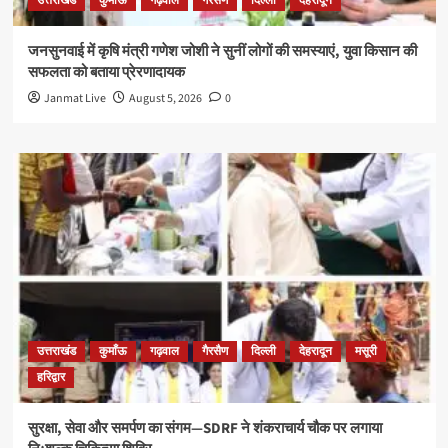
उत्तराखंड
कुमाँऊ
गढ़वाल
गैरसैण
दिल्ली
देहरादून
जनसुनवाई में कृषि मंत्री गणेश जोशी ने सुनीं लोगों की समस्याएं, युवा किसान की
सफलता को बताया प्रेरणादायक
Janmat Live
August 5, 2026
0
उत्तराखंड
कुमाँऊ
गढ़वाल
गैरसैण
दिल्ली
देहरादून
मसूरी
हरिद्वार
सुरक्षा, सेवा और समर्पण का संगम—SDRF ने शंकराचार्य चौक पर लगाया