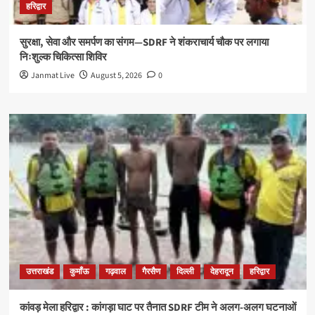
हरिद्वार
सुरक्षा, सेवा और समर्पण का संगम—SDRF ने शंकराचार्य चौक पर लगाया
निःशुल्क चिकित्सा शिविर
Janmat Live
August 5, 2026
0
उत्तराखंड
कुमाँऊ
गढ़वाल
गैरसैण
दिल्ली
देहरादून
हरिद्वार
कांवड़ मेला हरिद्वार : कांगड़ा घाट पर तैनात SDRF टीम ने अलग-अलग घटनाओं