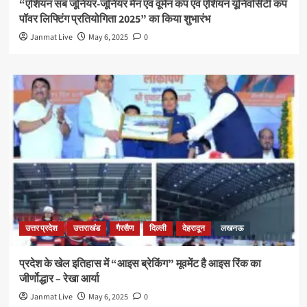
“एशियन सब जूनियर-जूनियर मैन एवं वूमेन कप एवं एशियन यूनिवर्सिटी कप
पॉवर लिफ्टिंग प्रतियोगिता 2025” का किया शुभारंभ
Janmat Live
May 6, 2025
0
उत्तर प्रदेश
उत्तराखंड
गैरसैण
दिल्ली
देहरादून
लखनऊ
प्रदेश के खेल इतिहास में “आइस ब्रेकिंग” मूवमेंट है आइस रिंक का
जीर्णोद्धार – रेखा आर्या
Janmat Live
May 6, 2025
0