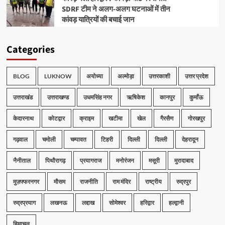
SDRF टीम ने अलग-अलग घटनाओं में तीन
कांवड़ यात्रियों की बचाई जान
Categories
BLOG
LUKNOW
अयोध्या
अल्मोड़ा
उत्तरकाशी
उत्तर प्रदेश
उत्तराखंड
उत्तराखण्ड
उधमसिंह नगर
ऋषिकेश
कानपुर
कुमाँऊ
केदारनाथ
कोटद्वार
क्राइम
खटीमा
खेल
गैरसैण
गोरखपुर
गढ़वाल
चमोली
चम्पावत
टिहरी
दिल्ली
दिल्ली
देहरादून
नैनीताल
पिथौरागढ़
प्रयागराज
मनोरंजन
मसूरी
मुरादाबाद
मुज़फ्फरनगर
मौसम
राजनीति
राम मंदिर
राष्ट्रीय
रुद्रपुर
रुद्रप्रयाग
लखनऊ
लद्दाख
सोमेश्वर
हरिद्वार
हल्द्वानी
हिमाचल