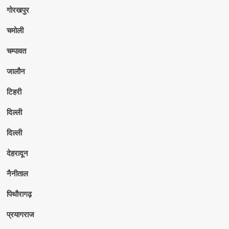
गोरखपुर
चमोली
चम्पावत
जालौन
टिहरी
दिल्ली
दिल्ली
देहरादून
नैनीताल
पिथौरागढ़
प्रयागराज