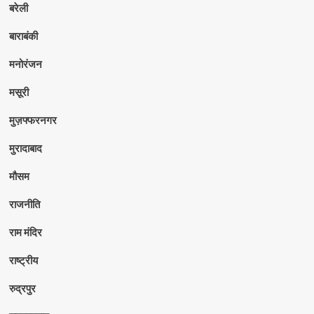
बरेली
बाराबंकी
मनोरंजन
मसूरी
मुज़फ्फरनगर
मुरादाबाद
मौसम
राजनीति
राम मंदिर
राष्ट्रीय
रुद्रपुर