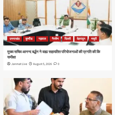
उत्तराखंड
कुमाँऊ
गढ़वाल
गैरसैण
दिल्ली
देहरादून
मसूरी
मुख्य सचिव आनन्द बर्द्धन ने वाह्य सहायतित परियोजनाओं की प्रगति की कि
समीक्षा
Janmat Live
August 5, 2026
0