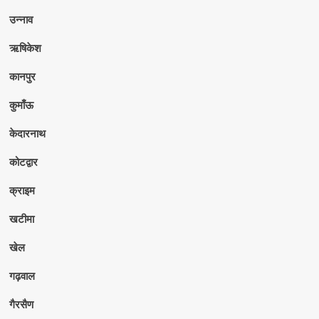
उन्नाव
ऋषिकेश
कानपुर
कुमाँऊ
केदारनाथ
कोटद्वार
क्राइम
खटीमा
खेल
गढ़वाल
गैरसैण