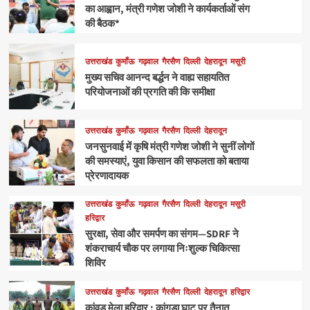
का आह्वान, मंत्री गणेश जोशी ने कार्यकर्ताओं संग
की बैठक*
उत्तराखंड
कुमाँऊ
गढ़वाल
गैरसैण
दिल्ली
देहरादून
मसूरी
मुख्य सचिव आनन्द बर्द्धन ने वाह्य सहायतित
परियोजनाओं की प्रगति की कि समीक्षा
उत्तराखंड
कुमाँऊ
गढ़वाल
गैरसैण
दिल्ली
देहरादून
जनसुनवाई में कृषि मंत्री गणेश जोशी ने सुनीं लोगों
की समस्याएं, युवा किसान की सफलता को बताया
प्रेरणादायक
उत्तराखंड
कुमाँऊ
गढ़वाल
गैरसैण
दिल्ली
देहरादून
मसूरी
हरिद्वार
सुरक्षा, सेवा और समर्पण का संगम—SDRF ने
शंकराचार्य चौक पर लगाया निःशुल्क चिकित्सा
शिविर
उत्तराखंड
कुमाँऊ
गढ़वाल
गैरसैण
दिल्ली
देहरादून
हरिद्वार
कांवड़ मेला हरिद्वार : कांगड़ा घाट पर तैनात