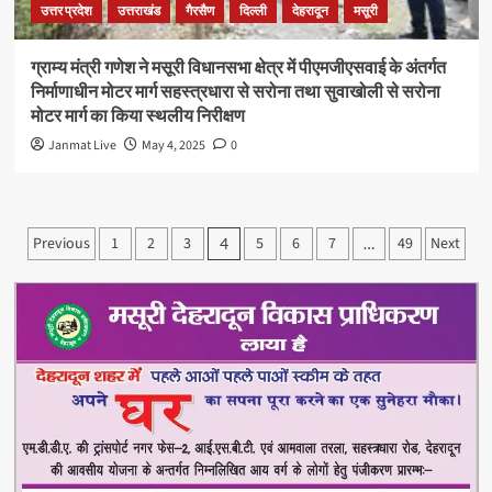
उत्तर प्रदेश
उत्तराखंड
गैरसैण
दिल्ली
देहरादून
मसूरी
ग्राम्य मंत्री गणेश ने मसूरी विधानसभा क्षेत्र में पीएमजीएसवाई के अंतर्गत
निर्माणाधीन मोटर मार्ग सहस्त्रधारा से सरोना तथा सुवाखोली से सरोना
मोटर मार्ग का किया स्थलीय निरीक्षण
Janmat Live
May 4, 2025
0
Posts
Previous
1
2
3
5
6
7
49
Next
4
…
pagination