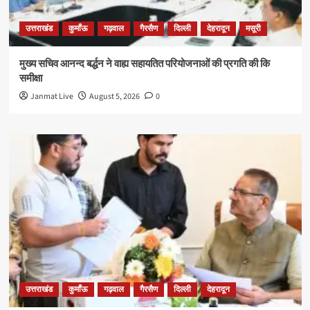
उत्तराखंड
कुमाँऊ
गढ़वाल
गैरसैण
दिल्ली
देहरादून
मसूरी
मुख्य सचिव आनन्द बर्द्धन ने वाह्य सहायतित परियोजनाओं की प्रगति की कि
समीक्षा
Janmat Live
August 5, 2026
0
उत्तराखंड
कुमाँऊ
गढ़वाल
गैरसैण
दिल्ली
देहरादून