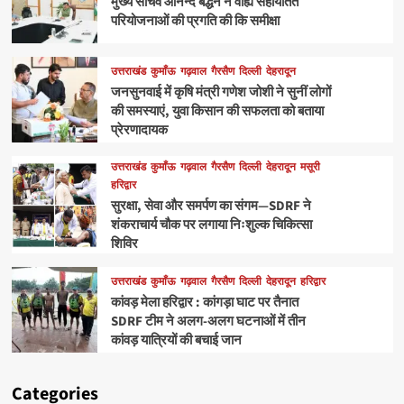
मुख्य सचिव आनन्द बर्द्धन ने वाह्य सहायतित
परियोजनाओं की प्रगति की कि समीक्षा
उत्तराखंड
कुमाँऊ
गढ़वाल
गैरसैण
दिल्ली
देहरादून
जनसुनवाई में कृषि मंत्री गणेश जोशी ने सुनीं लोगों
की समस्याएं, युवा किसान की सफलता को बताया
प्रेरणादायक
उत्तराखंड
कुमाँऊ
गढ़वाल
गैरसैण
दिल्ली
देहरादून
मसूरी
हरिद्वार
सुरक्षा, सेवा और समर्पण का संगम—SDRF ने
शंकराचार्य चौक पर लगाया निःशुल्क चिकित्सा
शिविर
उत्तराखंड
कुमाँऊ
गढ़वाल
गैरसैण
दिल्ली
देहरादून
हरिद्वार
कांवड़ मेला हरिद्वार : कांगड़ा घाट पर तैनात
SDRF टीम ने अलग-अलग घटनाओं में तीन
कांवड़ यात्रियों की बचाई जान
Categories