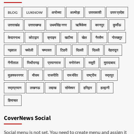
BLOG
LUKNOW
अयोध्या
अल्मोड़ा
उत्तरकाशी
उत्तर प्रदेश
उत्तराखंड
उत्तराखण्ड
उधमसिंह नगर
ऋषिकेश
कानपुर
कुमाँऊ
केदारनाथ
कोटद्वार
क्राइम
खटीमा
खेल
गैरसैण
गोरखपुर
गढ़वाल
चमोली
चम्पावत
टिहरी
दिल्ली
दिल्ली
देहरादून
नैनीताल
पिथौरागढ़
प्रयागराज
मनोरंजन
मसूरी
मुरादाबाद
मुज़फ्फरनगर
मौसम
राजनीति
राम मंदिर
राष्ट्रीय
रुद्रपुर
रुद्रप्रयाग
लखनऊ
लद्दाख
सोमेश्वर
हरिद्वार
हल्द्वानी
हिमाचल
CoverNews Social
Social menu is not set. You need to create menu and assign it