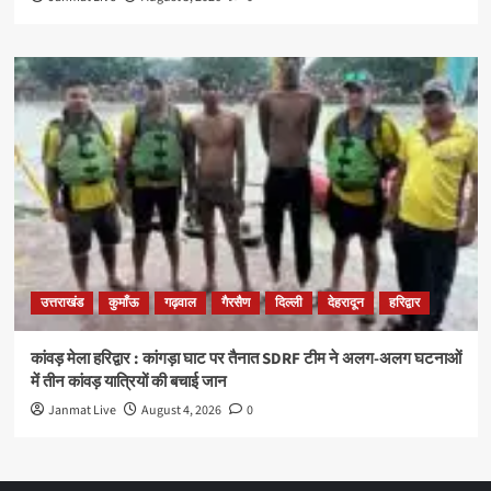
उत्तराखंड
कुमाँऊ
गढ़वाल
गैरसैण
दिल्ली
देहरादून
हरिद्वार
कांवड़ मेला हरिद्वार : कांगड़ा घाट पर तैनात SDRF टीम ने अलग-अलग घटनाओं
में तीन कांवड़ यात्रियों की बचाई जान
Janmat Live
August 4, 2026
0