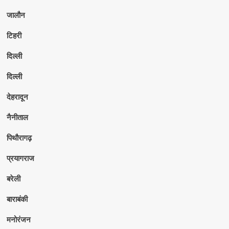
जालौन
टिहरी
दिल्ली
दिल्ली
देहरादून
नैनीताल
पिथौरागढ़
प्रयागराज
बरेली
बाराबंकी
मनोरंजन