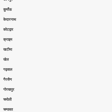
कुमाँऊ
केदारनाथ
कोटद्वार
क्राइम
खटीमा
खेल
गढ़वाल
गैरसैण
गोरखपुर
चमोली
चम्पावत