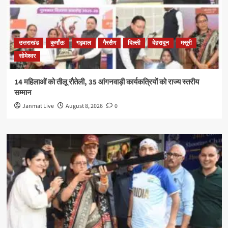
उत्तराखंड
कुमाँऊ
गढ़वाल
गैरसैण
दिल्ली
देहरादून
मसूरी
सोमेश्वर
14 महिलाओं को तीलू रौतेली, 35 आंगनवाड़ी कार्यकत्रियों को राज्य स्तरीय
सम्मान
Janmat Live
August 8, 2026
0