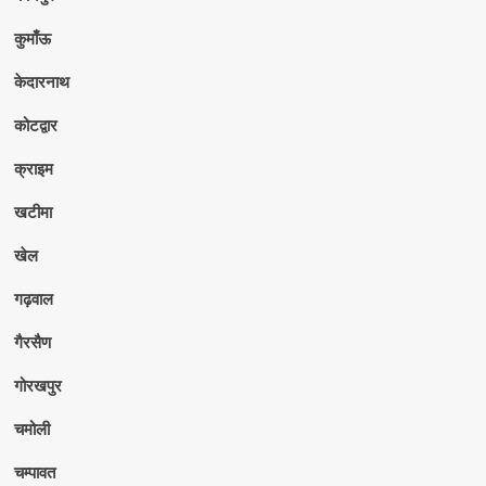
कुमाँऊ
केदारनाथ
कोटद्वार
क्राइम
खटीमा
खेल
गढ़वाल
गैरसैण
गोरखपुर
चमोली
चम्पावत