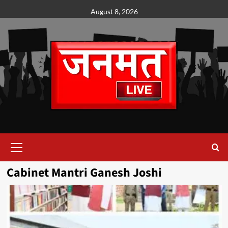
Skip
August 8, 2026
to
content
Primary
Menu
Cabinet Mantri Ganesh Joshi