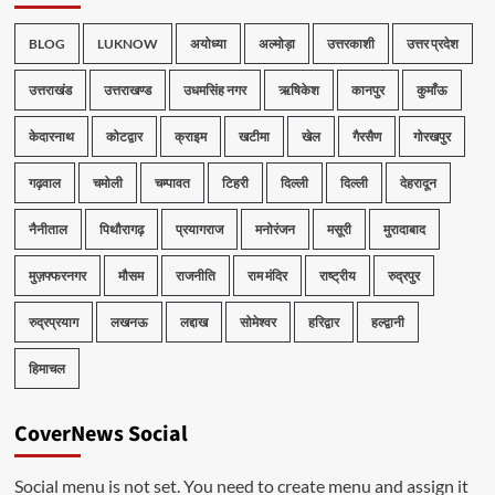
BLOG
LUKNOW
अयोध्या
अल्मोड़ा
उत्तरकाशी
उत्तर प्रदेश
उत्तराखंड
उत्तराखण्ड
उधमसिंह नगर
ऋषिकेश
कानपुर
कुमाँऊ
केदारनाथ
कोटद्वार
क्राइम
खटीमा
खेल
गैरसैण
गोरखपुर
गढ़वाल
चमोली
चम्पावत
टिहरी
दिल्ली
दिल्ली
देहरादून
नैनीताल
पिथौरागढ़
प्रयागराज
मनोरंजन
मसूरी
मुरादाबाद
मुज़फ्फरनगर
मौसम
राजनीति
राम मंदिर
राष्ट्रीय
रुद्रपुर
रुद्रप्रयाग
लखनऊ
लद्दाख
सोमेश्वर
हरिद्वार
हल्द्वानी
हिमाचल
CoverNews Social
Social menu is not set. You need to create menu and assign it