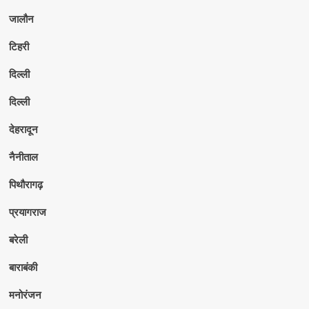
जालौन
टिहरी
दिल्ली
दिल्ली
देहरादून
नैनीताल
पिथौरागढ़
प्रयागराज
बरेली
बाराबंकी
मनोरंजन