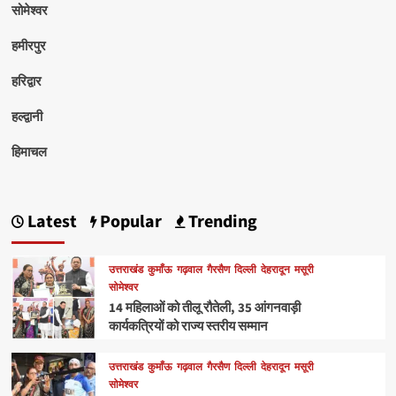
सोमेश्वर
हमीरपुर
हरिद्वार
हल्द्वानी
हिमाचल
Latest
Popular
Trending
उत्तराखंड
कुमाँऊ
गढ़वाल
गैरसैण
दिल्ली
देहरादून
मसूरी
सोमेश्वर
14 महिलाओं को तीलू रौतेली, 35 आंगनवाड़ी
कार्यकत्रियों को राज्य स्तरीय सम्मान
उत्तराखंड
कुमाँऊ
गढ़वाल
गैरसैण
दिल्ली
देहरादून
मसूरी
सोमेश्वर