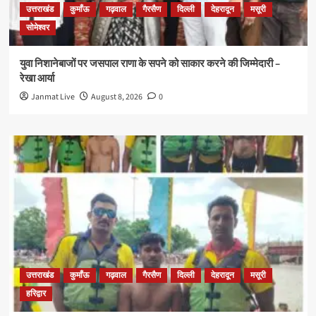
उत्तराखंड
कुमाँऊ
गढ़वाल
गैरसैण
दिल्ली
देहरादून
मसूरी
सोमेश्वर
युवा निशानेबाजों पर जसपाल राणा के सपने को साकार करने की जिम्मेदारी –
रेखा आर्या
Janmat Live
August 8, 2026
0
उत्तराखंड
कुमाँऊ
गढ़वाल
गैरसैण
दिल्ली
देहरादून
मसूरी
हरिद्वार