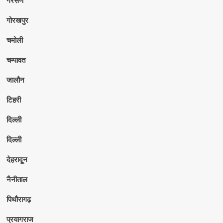
गैरसैण
गोरखपुर
चमोली
चम्पावत
जालौन
टिहरी
दिल्ली
दिल्ली
देहरादून
नैनीताल
पिथौरागढ़
प्रयागराज