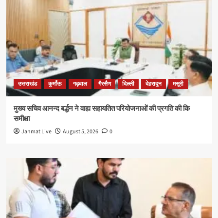
उत्तराखंड
कुमाँऊ
गढ़वाल
गैरसैण
दिल्ली
देहरादून
मसूरी
मुख्य सचिव आनन्द बर्द्धन ने वाह्य सहायतित परियोजनाओं की प्रगति की कि
समीक्षा
Janmat Live
August 5, 2026
0