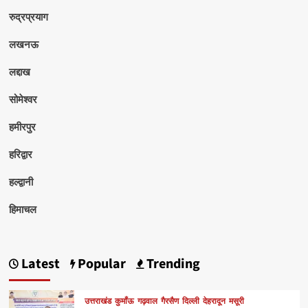
रुद्रप्रयाग
लखनऊ
लद्दाख
सोमेश्वर
हमीरपुर
हरिद्वार
हल्द्वानी
हिमाचल
Latest
Popular
Trending
उत्तराखंड
कुमाँऊ
गढ़वाल
गैरसैण
दिल्ली
देहरादून
मसूरी