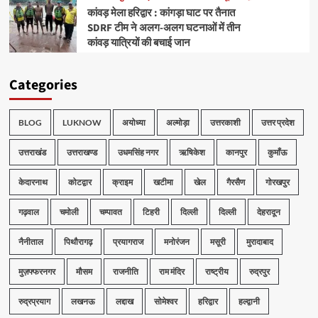
कांवड़ मेला हरिद्वार : कांगड़ा घाट पर तैनात
SDRF टीम ने अलग-अलग घटनाओं में तीन
कांवड़ यात्रियों की बचाई जान
Categories
BLOG
LUKNOW
अयोध्या
अल्मोड़ा
उत्तरकाशी
उत्तर प्रदेश
उत्तराखंड
उत्तराखण्ड
उधमसिंह नगर
ऋषिकेश
कानपुर
कुमाँऊ
केदारनाथ
कोटद्वार
क्राइम
खटीमा
खेल
गैरसैण
गोरखपुर
गढ़वाल
चमोली
चम्पावत
टिहरी
दिल्ली
दिल्ली
देहरादून
नैनीताल
पिथौरागढ़
प्रयागराज
मनोरंजन
मसूरी
मुरादाबाद
मुज़फ्फरनगर
मौसम
राजनीति
राम मंदिर
राष्ट्रीय
रुद्रपुर
रुद्रप्रयाग
लखनऊ
लद्दाख
सोमेश्वर
हरिद्वार
हल्द्वानी