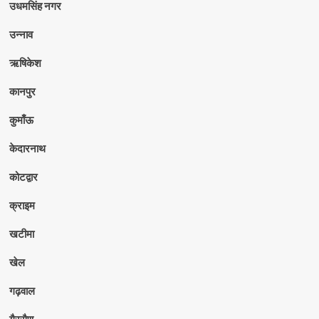
उधमसिंह नगर
उन्नाव
ऋषिकेश
कानपुर
कुमाँऊ
केदारनाथ
कोटद्वार
क्राइम
खटीमा
खेल
गढ़वाल