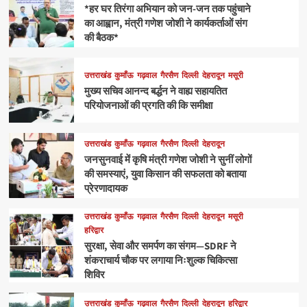
*हर घर तिरंगा अभियान को जन-जन तक पहुंचाने
का आह्वान, मंत्री गणेश जोशी ने कार्यकर्ताओं संग
की बैठक*
उत्तराखंड
कुमाँऊ
गढ़वाल
गैरसैण
दिल्ली
देहरादून
मसूरी
मुख्य सचिव आनन्द बर्द्धन ने वाह्य सहायतित
परियोजनाओं की प्रगति की कि समीक्षा
उत्तराखंड
कुमाँऊ
गढ़वाल
गैरसैण
दिल्ली
देहरादून
जनसुनवाई में कृषि मंत्री गणेश जोशी ने सुनीं लोगों
की समस्याएं, युवा किसान की सफलता को बताया
प्रेरणादायक
उत्तराखंड
कुमाँऊ
गढ़वाल
गैरसैण
दिल्ली
देहरादून
मसूरी
हरिद्वार
सुरक्षा, सेवा और समर्पण का संगम—SDRF ने
शंकराचार्य चौक पर लगाया निःशुल्क चिकित्सा
शिविर
उत्तराखंड
कुमाँऊ
गढ़वाल
गैरसैण
दिल्ली
देहरादून
हरिद्वार