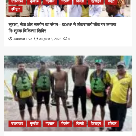
उत्तराखंड
कुमाँऊ
गढ़वाल
गैरसैण
दिल्ली
देहरादून
मसूरी
हरिद्वार
सुरक्षा, सेवा और समर्पण का संगम—SDRF ने शंकराचार्य चौक पर लगाया
निःशुल्क चिकित्सा शिविर
Janmat Live
August 5, 2026
0
उत्तराखंड
कुमाँऊ
गढ़वाल
गैरसैण
दिल्ली
देहरादून
हरिद्वार