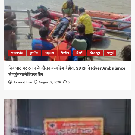
उत्तराखंड
कुमाँऊ
गढ़वाल
गैरसैण
दिल्ली
देहरादून
मसूरी
शिव घाट पर स्नान के दौरान कांवड़िया बेहोश, SDRF ने River Ambulance
से पहुंचाया मेडिकल कैंप
Janmat Live
August 9, 2026
0