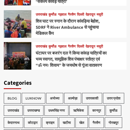
‘संकल्प कांवड़ यात्रा’
उत्तराखंड
कुमाँऊ
गढ़वाल
गैरसैण
दिल्ली
देहरादून
मसूरी
शिव घाट पर स्नान के दौरान कांवड़िया बेहोश,
SDRF ने River Ambulance से पहुंचाया
मेडिकल कैंप
उत्तराखंड
कुमाँऊ
गढ़वाल
गैरसैण
दिल्ली
देहरादून
मसूरी
घंटाघर पर बजरंग दल ने किया कांवड़ यात्रियों का
भव्य स्वागत, सामूहिक शिव पंचाक्षर स्तोत्र एवं
“ॐ नमः शिवाय” के जयघोष से गूंजा वातावरण
Categories
BLOG
LUKNOW
अयोध्या
अल्मोड़ा
उत्तरकाशी
उत्तर प्रदेश
उत्तराखंड
उत्तराखण्ड
उधमसिंह नगर
ऋषिकेश
कानपुर
कुमाँऊ
केदारनाथ
कोटद्वार
क्राइम
खटीमा
खेल
गैरसैण
गोरखपुर