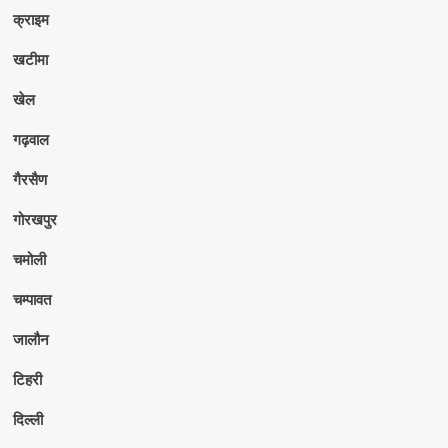
क्राइम
खटीमा
खेल
गढ़वाल
गैरसैण
गोरखपुर
चमोली
चम्पावत
जालौन
टिहरी
दिल्ली