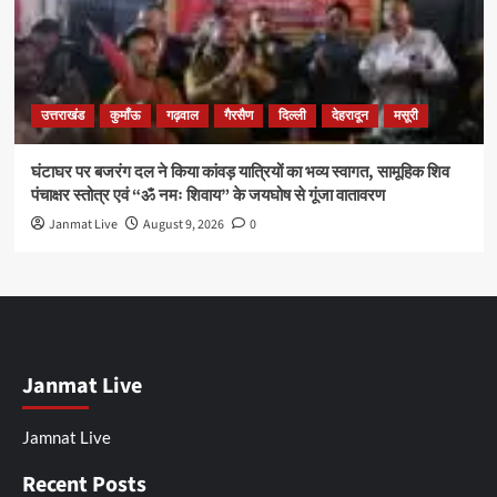
उत्तराखंड
कुमाँऊ
गढ़वाल
गैरसैण
दिल्ली
देहरादून
मसूरी
घंटाघर पर बजरंग दल ने किया कांवड़ यात्रियों का भव्य स्वागत, सामूहिक शिव
पंचाक्षर स्तोत्र एवं “ॐ नमः शिवाय” के जयघोष से गूंजा वातावरण
Janmat Live
August 9, 2026
0
Janmat Live
Jamnat Live
Recent Posts