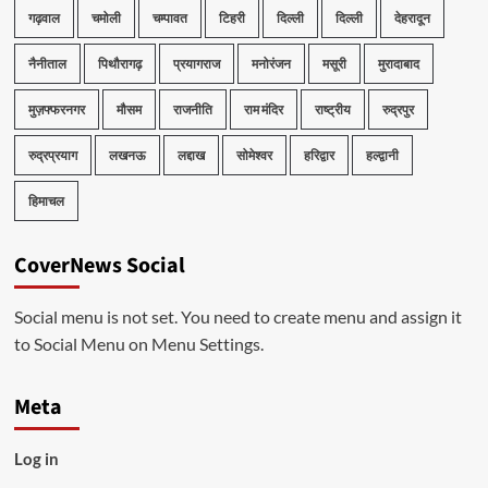
गढ़वाल
चमोली
चम्पावत
टिहरी
दिल्ली
दिल्ली
देहरादून
नैनीताल
पिथौरागढ़
प्रयागराज
मनोरंजन
मसूरी
मुरादाबाद
मुज़फ्फरनगर
मौसम
राजनीति
राम मंदिर
राष्ट्रीय
रुद्रपुर
रुद्रप्रयाग
लखनऊ
लद्दाख
सोमेश्वर
हरिद्वार
हल्द्वानी
हिमाचल
CoverNews Social
Social menu is not set. You need to create menu and assign it
to Social Menu on Menu Settings.
Meta
Log in