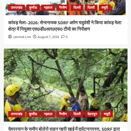
उत्तराखंड
कुमाँऊ
गढ़वाल
गैरसैण
दिल्ली
दिल्ली
मसूरी
कांवड़ मेला–2026: सेनानायक SDRF अर्पण यदुवंशी ने किया कांवड़ मेला
क्षेत्र में नियुक्त एस0डी0आर0एफ0 टीमो का निरीक्षण
Janmat Live
August 7, 2026
0
उत्तराखंड
कुमाँऊ
गढ़वाल
गैरसैण
दिल्ली
देहरादून
मसूरी
देवप्रयाग के समीप बोलेरो वाहन गहरी खाई में दुर्घटनाग्रस्त, SDRF द्वारा