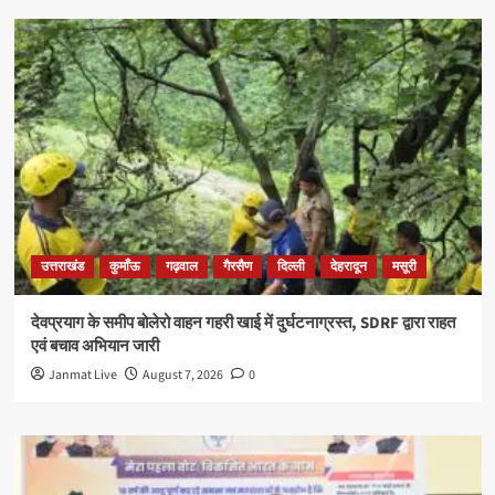
उत्तराखंड
कुमाँऊ
गढ़वाल
गैरसैण
दिल्ली
देहरादून
मसूरी
देवप्रयाग के समीप बोलेरो वाहन गहरी खाई में दुर्घटनाग्रस्त, SDRF द्वारा राहत
एवं बचाव अभियान जारी
Janmat Live
August 7, 2026
0