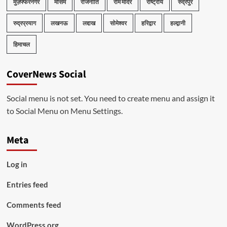
मुज़फ्फरनगर
मौसम
राजनीति
राम मंदिर
राष्ट्रीय
रुद्रपुर
रुद्रप्रयाग
लखनऊ
लद्दाख
सोमेश्वर
हरिद्वार
हल्द्वानी
हिमाचल
CoverNews Social
Social menu is not set. You need to create menu and assign it
to Social Menu on Menu Settings.
Meta
Log in
Entries feed
Comments feed
WordPress.org