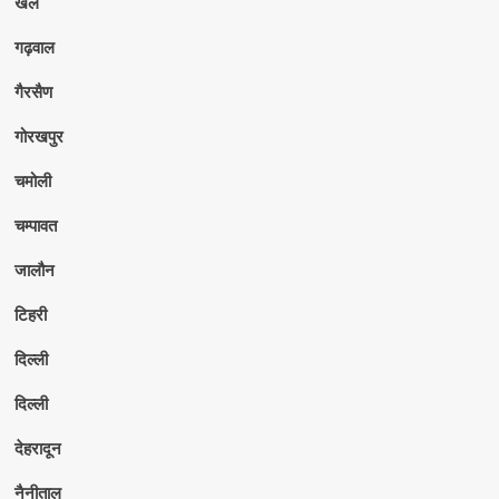
खेल
गढ़वाल
गैरसैण
गोरखपुर
चमोली
चम्पावत
जालौन
टिहरी
दिल्ली
दिल्ली
देहरादून
नैनीताल