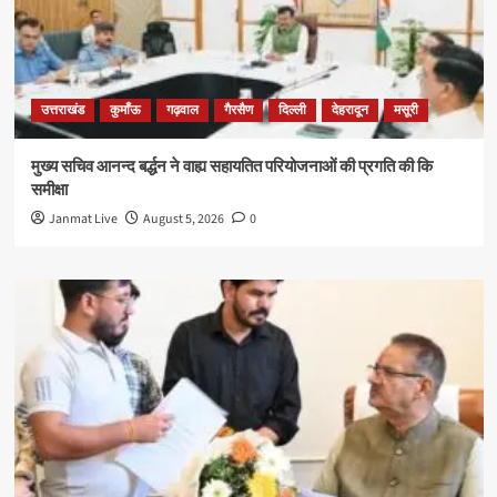
उत्तराखंड
कुमाँऊ
गढ़वाल
गैरसैण
दिल्ली
देहरादून
मसूरी
मुख्य सचिव आनन्द बर्द्धन ने वाह्य सहायतित परियोजनाओं की प्रगति की कि
समीक्षा
Janmat Live
August 5, 2026
0