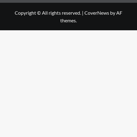
Copyright © All rights reserved.
|
CoverNews
by AF
themes.