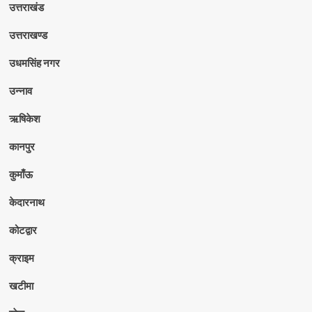
उत्तराखंड
उत्तराखण्ड
उधमसिंह नगर
उन्नाव
ऋषिकेश
कानपुर
कुमाँऊ
केदारनाथ
कोटद्वार
क्राइम
खटीमा