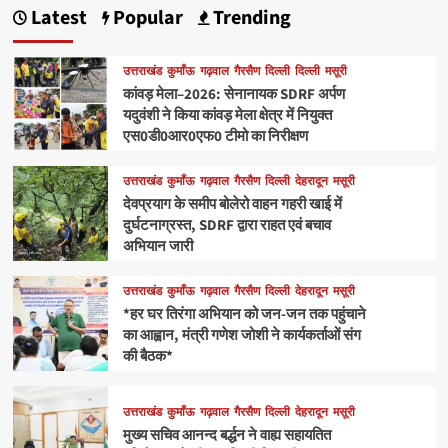
Latest
Popular
Trending
उत्तराखंड
कुमाँऊ
गढ़वाल
गैरसैण
दिल्ली
दिल्ली
मसूरी
कांवड़ मेला–2026: सेनानायक SDRF अर्पण
यदुवंशी ने किया कांवड़ मेला क्षेत्र में नियुक्त
एस0डी0आर0एफ0 टीमो का निरीक्षण
उत्तराखंड
कुमाँऊ
गढ़वाल
गैरसैण
दिल्ली
देहरादून
मसूरी
देवप्रयाग के समीप बोलेरो वाहन गहरी खाई में
दुर्घटनाग्रस्त, SDRF द्वारा राहत एवं बचाव
अभियान जारी
उत्तराखंड
कुमाँऊ
गढ़वाल
गैरसैण
दिल्ली
देहरादून
मसूरी
*हर घर तिरंगा अभियान को जन-जन तक पहुंचाने
का आह्वान, मंत्री गणेश जोशी ने कार्यकर्ताओं संग
की बैठक*
उत्तराखंड
कुमाँऊ
गढ़वाल
गैरसैण
दिल्ली
देहरादून
मसूरी
मुख्य सचिव आनन्द बर्द्धन ने वाह्य सहायतित