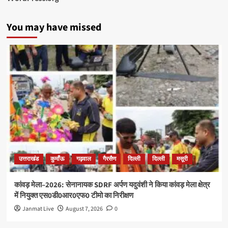
You may have missed
उत्तराखंड
कुमाँऊ
गढ़वाल
गैरसैण
दिल्ली
दिल्ली
मसूरी
कांवड़ मेला–2026: सेनानायक SDRF अर्पण यदुवंशी ने किया कांवड़ मेला क्षेत्र
में नियुक्त एस0डी0आर0एफ0 टीमो का निरीक्षण
Janmat Live
August 7, 2026
0