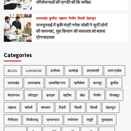
परियोजनाओं की प्रगति की कि समीक्षा
उत्तराखंड
कुमाँऊ
गढ़वाल
गैरसैण
दिल्ली
देहरादून
जनसुनवाई में कृषि मंत्री गणेश जोशी ने सुनीं लोगों
की समस्याएं, युवा किसान की सफलता को बताया
प्रेरणादायक
Categories
BLOG
LUKNOW
अयोध्या
अल्मोड़ा
उत्तरकाशी
उत्तर प्रदेश
उत्तराखंड
उत्तराखण्ड
उधमसिंह नगर
ऋषिकेश
कानपुर
कुमाँऊ
केदारनाथ
कोटद्वार
क्राइम
खटीमा
खेल
गैरसैण
गोरखपुर
गढ़वाल
चमोली
चम्पावत
टिहरी
दिल्ली
दिल्ली
देहरादून
नैनीताल
पिथौरागढ़
प्रयागराज
मनोरंजन
मसूरी
मुरादाबाद