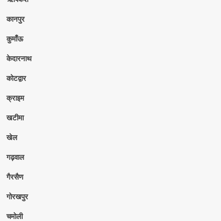
कानपुर
कुमाँऊ
केदारनाथ
कोटद्वार
क्राइम
खटीमा
खेल
गढ़वाल
गैरसैण
गोरखपुर
चमोली