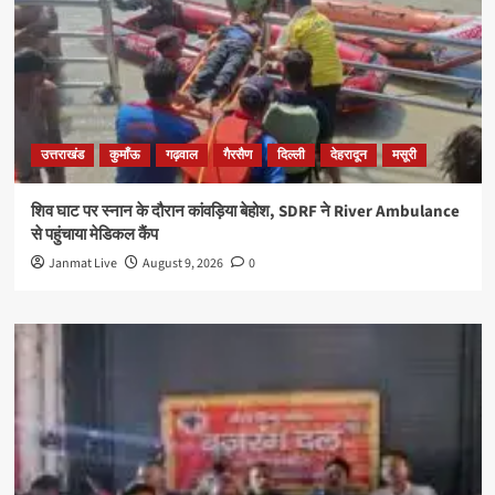
उत्तराखंड
कुमाँऊ
गढ़वाल
गैरसैण
दिल्ली
देहरादून
मसूरी
शिव घाट पर स्नान के दौरान कांवड़िया बेहोश, SDRF ने River Ambulance
से पहुंचाया मेडिकल कैंप
Janmat Live
August 9, 2026
0