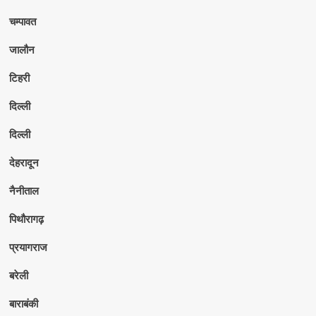
चम्पावत
जालौन
टिहरी
दिल्ली
दिल्ली
देहरादून
नैनीताल
पिथौरागढ़
प्रयागराज
बरेली
बाराबंकी