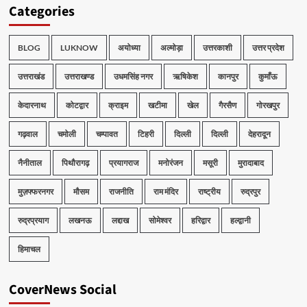
Categories
BLOG
LUKNOW
अयोध्या
अल्मोड़ा
उत्तरकाशी
उत्तर प्रदेश
उत्तराखंड
उत्तराखण्ड
उधमसिंह नगर
ऋषिकेश
कानपुर
कुमाँऊ
केदारनाथ
कोटद्वार
क्राइम
खटीमा
खेल
गैरसैण
गोरखपुर
गढ़वाल
चमोली
चम्पावत
टिहरी
दिल्ली
दिल्ली
देहरादून
नैनीताल
पिथौरागढ़
प्रयागराज
मनोरंजन
मसूरी
मुरादाबाद
मुज़फ्फरनगर
मौसम
राजनीति
राम मंदिर
राष्ट्रीय
रुद्रपुर
रुद्रप्रयाग
लखनऊ
लद्दाख
सोमेश्वर
हरिद्वार
हल्द्वानी
हिमाचल
CoverNews Social