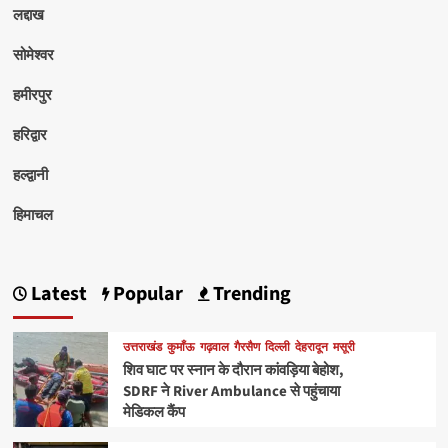
लद्दाख
सोमेश्वर
हमीरपुर
हरिद्वार
हल्द्वानी
हिमाचल
Latest
Popular
Trending
उत्तराखंड
कुमाँऊ
गढ़वाल
गैरसैण
दिल्ली
देहरादून
मसूरी
शिव घाट पर स्नान के दौरान कांवड़िया बेहोश,
SDRF ने River Ambulance से पहुंचाया
मेडिकल कैंप