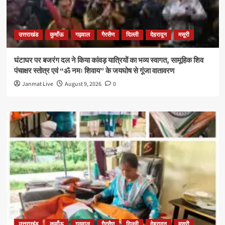
उत्तराखंड
कुमाँऊ
गढ़वाल
गैरसैण
दिल्ली
देहरादून
मसूरी
घंटाघर पर बजरंग दल ने किया कांवड़ यात्रियों का भव्य स्वागत, सामूहिक शिव
पंचाक्षर स्तोत्र एवं “ॐ नमः शिवाय” के जयघोष से गूंजा वातावरण
Janmat Live
August 9, 2026
0
उत्तराखंड
कुमाँऊ
गढ़वाल
गैरसैण
दिल्ली
देहरादून
मसूरी