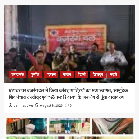
उत्तराखंड
कुमाँऊ
गढ़वाल
गैरसैण
दिल्ली
देहरादून
मसूरी
घंटाघर पर बजरंग दल ने किया कांवड़ यात्रियों का भव्य स्वागत, सामूहिक
शिव पंचाक्षर स्तोत्र एवं “ॐ नमः शिवाय” के जयघोष से गूंजा वातावरण
Janmat Live
August 9, 2026
0