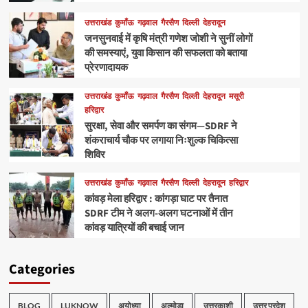
उत्तराखंड
कुमाँऊ
गढ़वाल
गैरसैण
दिल्ली
देहरादून
जनसुनवाई में कृषि मंत्री गणेश जोशी ने सुनीं लोगों
की समस्याएं, युवा किसान की सफलता को बताया
प्रेरणादायक
उत्तराखंड
कुमाँऊ
गढ़वाल
गैरसैण
दिल्ली
देहरादून
मसूरी
हरिद्वार
सुरक्षा, सेवा और समर्पण का संगम—SDRF ने
शंकराचार्य चौक पर लगाया निःशुल्क चिकित्सा
शिविर
उत्तराखंड
कुमाँऊ
गढ़वाल
गैरसैण
दिल्ली
देहरादून
हरिद्वार
कांवड़ मेला हरिद्वार : कांगड़ा घाट पर तैनात
SDRF टीम ने अलग-अलग घटनाओं में तीन
कांवड़ यात्रियों की बचाई जान
Categories
BLOG
LUKNOW
अयोध्या
अल्मोड़ा
उत्तरकाशी
उत्तर प्रदेश