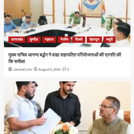
उत्तराखंड
कुमाँऊ
गढ़वाल
गैरसैण
दिल्ली
देहरादून
मसूरी
मुख्य सचिव आनन्द बर्द्धन ने वाह्य सहायतित परियोजनाओं की प्रगति की
कि समीक्षा
Janmat Live
August 5, 2026
0