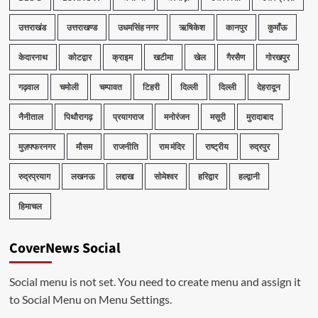
उत्तराखंड
उत्तराखण्ड
उधमसिंह नगर
ऋषिकेश
कानपुर
कुमाँऊ
केदारनाथ
कोटद्वार
क्राइम
खटीमा
खेल
गैरसैण
गोरखपुर
गढ़वाल
चमोली
चम्पावत
टिहरी
दिल्ली
दिल्ली
देहरादून
नैनीताल
पिथौरागढ़
प्रयागराज
मनोरंजन
मसूरी
मुरादाबाद
मुज़फ्फरनगर
मौसम
राजनीति
राम मंदिर
राष्ट्रीय
रुद्रपुर
रुद्रप्रयाग
लखनऊ
लद्दाख
सोमेश्वर
हरिद्वार
हल्द्वानी
हिमाचल
CoverNews Social
Social menu is not set. You need to create menu and assign it
to Social Menu on Menu Settings.