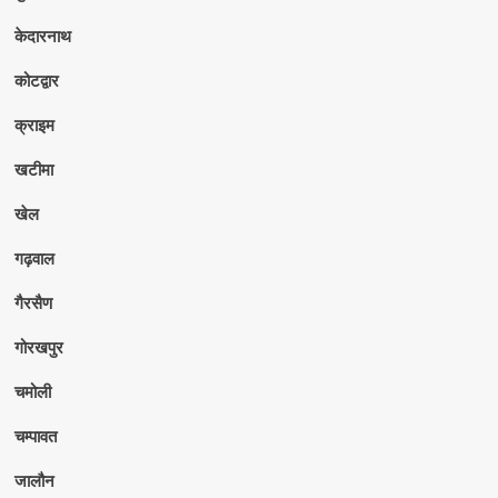
केदारनाथ
कोटद्वार
क्राइम
खटीमा
खेल
गढ़वाल
गैरसैण
गोरखपुर
चमोली
चम्पावत
जालौन