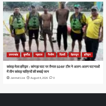
उत्तराखंड
कुमाँऊ
गढ़वाल
गैरसैण
दिल्ली
देहरादून
हरिद्वार
कांवड़ मेला हरिद्वार : कांगड़ा घाट पर तैनात SDRF टीम ने अलग-अलग घटनाओं
में तीन कांवड़ यात्रियों की बचाई जान
Janmat Live
August 4, 2026
0