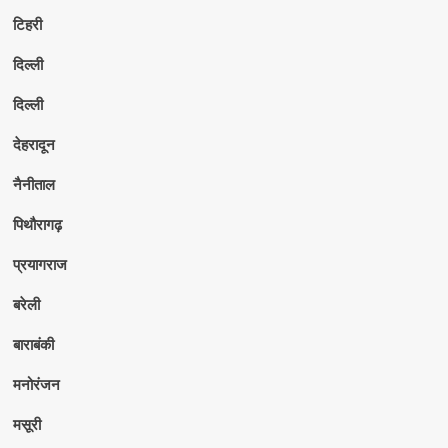
टिहरी
दिल्ली
दिल्ली
देहरादून
नैनीताल
पिथौरागढ़
प्रयागराज
बरेली
बाराबंकी
मनोरंजन
मसूरी