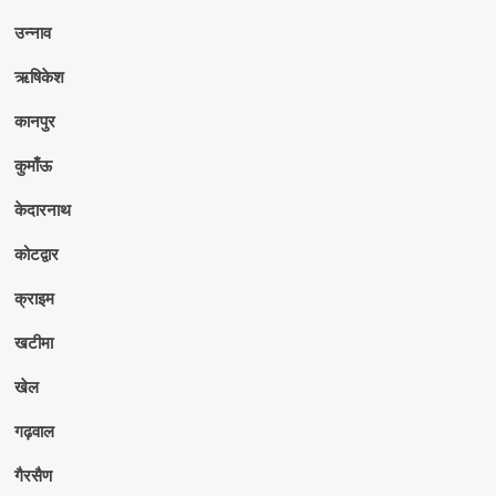
उन्नाव
ऋषिकेश
कानपुर
कुमाँऊ
केदारनाथ
कोटद्वार
क्राइम
खटीमा
खेल
गढ़वाल
गैरसैण