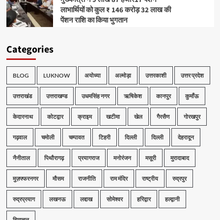
लाभार्थियों को कुल ₹ 146 करोड़ 32 लाख की
पेंशन राशि का किया भुगतान
Categories
BLOG
LUKNOW
अयोध्या
अल्मोड़ा
उत्तरकाशी
उत्तर प्रदेश
उत्तराखंड
उत्तराखण्ड
उधमसिंह नगर
ऋषिकेश
कानपुर
कुमाँऊ
केदारनाथ
कोटद्वार
क्राइम
खटीमा
खेल
गैरसैण
गोरखपुर
गढ़वाल
चमोली
चम्पावत
टिहरी
दिल्ली
दिल्ली
देहरादून
नैनीताल
पिथौरागढ़
प्रयागराज
मनोरंजन
मसूरी
मुरादाबाद
मुज़फ्फरनगर
मौसम
राजनीति
राम मंदिर
राष्ट्रीय
रुद्रपुर
रुद्रप्रयाग
लखनऊ
लद्दाख
सोमेश्वर
हरिद्वार
हल्द्वानी
हिमाचल