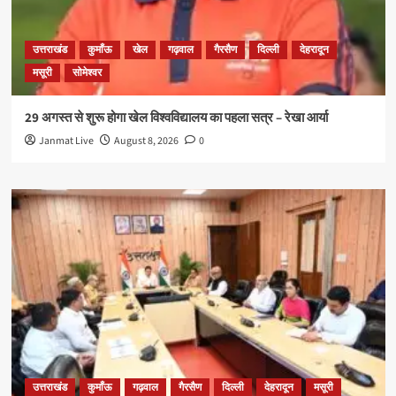
उत्तराखंड
कुमाँऊ
खेल
गढ़वाल
गैरसैण
दिल्ली
देहरादून
मसूरी
सोमेश्वर
29 अगस्त से शुरू होगा खेल विश्वविद्यालय का पहला सत्र – रेखा आर्या
Janmat Live
August 8, 2026
0
उत्तराखंड
कुमाँऊ
गढ़वाल
गैरसैण
दिल्ली
देहरादून
मसूरी