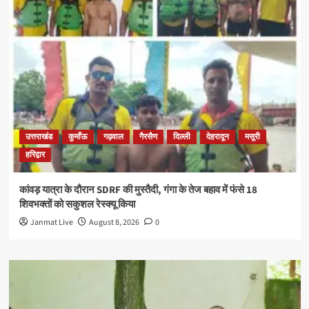
उत्तराखंड
कुमाँऊ
गढ़वाल
गैरसैण
दिल्ली
देहरादून
मसूरी
हरिद्वार
कांवड़ यात्रा के दौरान SDRF की मुस्तैदी, गंगा के तेज बहाव में फंसे 18
शिवभक्तों को सकुशल रेस्क्यू किया
Janmat Live
August 8, 2026
0