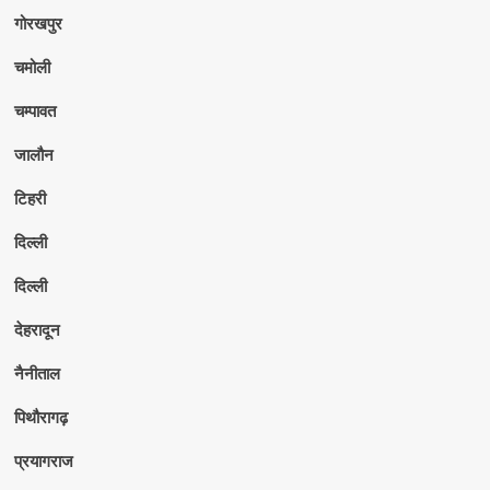
गोरखपुर
चमोली
चम्पावत
जालौन
टिहरी
दिल्ली
दिल्ली
देहरादून
नैनीताल
पिथौरागढ़
प्रयागराज