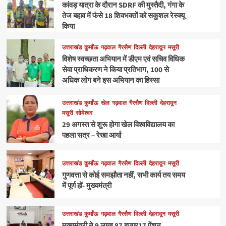
कांवड़ यात्रा के दौरान SDRF की मुस्तैदी, गंगा के
तेज बहाव में फंसे 18 शिवभक्तों को सकुशल रेस्क्यू
किया
उत्तराखंड
कुमाँऊ
गढ़वाल
गैरसैण
दिल्ली
देहरादून
मसूरी
विशेष स्वच्छता अभियान में डीएम एवं सचिव विधिक
सेवा प्राधिकरण ने किया प्रतिभाग, 100 से
अधिक लोग बने इस अभियान का हिस्सा
उत्तराखंड
कुमाँऊ
खेल
गढ़वाल
गैरसैण
दिल्ली
देहरादून
मसूरी
सोमेश्वर
29 अगस्त से शुरू होगा खेल विश्वविद्यालय का
पहला सत्र – रेखा आर्या
उत्तराखंड
कुमाँऊ
गढ़वाल
गैरसैण
दिल्ली
देहरादून
मसूरी
गुणवत्ता से कोई समझौता नहीं, सभी कार्य तय समय
में पूर्ण हों- मुख्यमंत्री
उत्तराखंड
कुमाँऊ
गढ़वाल
गैरसैण
दिल्ली
देहरादून
मसूरी
मुख्यमंत्री ने 9 लाख 87 हजार17 पेंशन