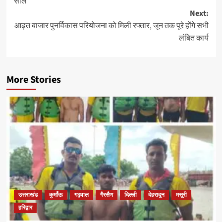
सील
Next:
आढ़त बाजार पुनर्विकास परियोजना को मिली रफ्तार, जून तक पूरे होंगे सभी
लंबित कार्य
More Stories
उत्तराखंड
कुमाँऊ
गढ़वाल
गैरसैण
दिल्ली
देहरादून
मसूरी
हरिद्वार