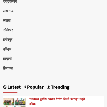
रुद्रप्रयाग
लखनऊ
लद्दाख
सोमेश्वर
हमीरपुर
हरिद्वार
हल्द्वानी
हिमाचल
Latest
Popular
Trending
उत्तराखंड
कुमाँऊ
गढ़वाल
गैरसैण
दिल्ली
देहरादून
मसूरी
हरिद्वार