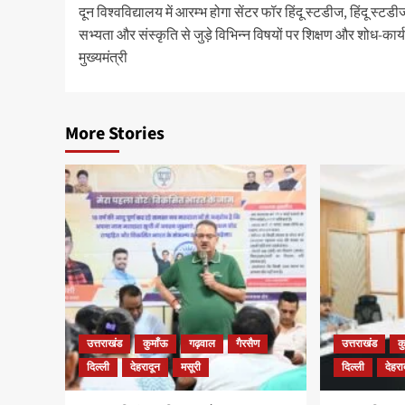
दून विश्वविद्यालय में आरम्भ होगा सेंटर फॉर हिंदू स्टडीज, हिंदू स्टडीज म
navigation
सभ्यता और संस्कृति से जुड़े विभिन्न विषयों पर शिक्षण और शोध-कार्य
मुख्यमंत्री
More Stories
उत्तराखंड
कुमाँऊ
गढ़वाल
गैरसैण
उत्तराखंड
क
दिल्ली
देहरादून
मसूरी
दिल्ली
देहरा