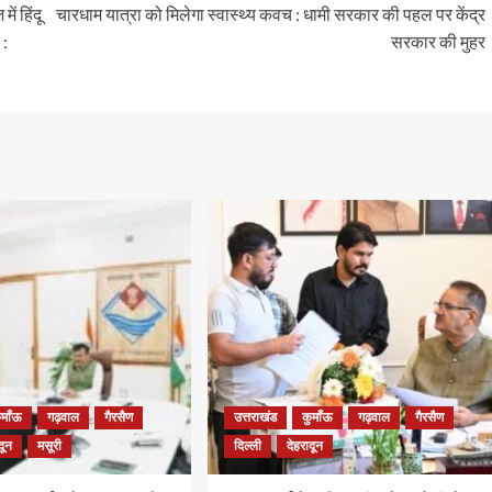
ें हिंदू
चारधाम यात्रा को मिलेगा स्वास्थ्य कवच : धामी सरकार की पहल पर केंद्र
 :
सरकार की मुहर
ुमाँऊ
गढ़वाल
गैरसैण
उत्तराखंड
कुमाँऊ
गढ़वाल
गैरसैण
दून
मसूरी
दिल्ली
देहरादून