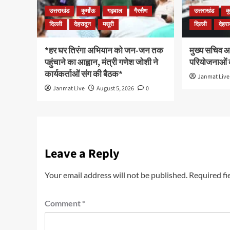
उत्तराखंड
कुमाँऊ
गढ़वाल
गैरसैण
उत्तराखंड
क
दिल्ली
देहरादून
मसूरी
दिल्ली
देहरा
*हर घर तिरंगा अभियान को जन-जन तक
मुख्य सचिव आन
पहुंचाने का आह्वान, मंत्री गणेश जोशी ने
परियोजनाओं क
कार्यकर्ताओं संग की बैठक*
Janmat Live
Janmat Live
August 5, 2026
0
Leave a Reply
Your email address will not be published.
Required fi
Comment
*