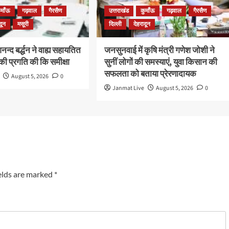
ुमाँऊ
गढ़वाल
गैरसैण
उत्तराखंड
कुमाँऊ
गढ़वाल
गैरसैण
दून
मसूरी
दिल्ली
देहरादून
न्द बर्द्धन ने वाह्य सहायतित
जनसुनवाई में कृषि मंत्री गणेश जोशी ने
ी प्रगति की कि समीक्षा
सुनीं लोगों की समस्याएं, युवा किसान की
सफलता को बताया प्रेरणादायक
August 5, 2026
0
Janmat Live
August 5, 2026
0
elds are marked
*