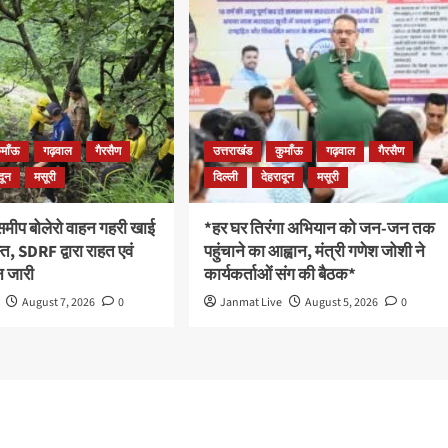
ुमाँऊ
गढ़वाल
गैरसैण
उत्तराखंड
कुमाँऊ
गढ़वाल
गैरसैण
दून
मसूरी
दिल्ली
देहरादून
मसूरी
 समीप बोलेरो वाहन गहरी खाई
*हर घर तिरंगा अभियान को जन-जन तक
रस्त, SDRF द्वारा राहत एवं
पहुंचाने का आह्वान, मंत्री गणेश जोशी ने
 जारी
कार्यकर्ताओं संग की बैठक*
August 7, 2026
0
Janmat Live
August 5, 2026
0