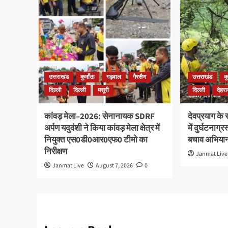
उत्तराखंड
कुमाँऊ
गढ़वाल
गैरसैण
उत्तराखंड
क
दिल्ली
दिल्ली
मसूरी
दिल्ली
देहरा
कांवड़ मेला–2026: सेनानायक SDRF
देवप्रयाग के
अर्पण यदुवंशी ने किया कांवड़ मेला क्षेत्र में
में दुर्घटनाग्
नियुक्त एस0डी0आर0एफ0 टीमो का
बचाव अभियान
निरीक्षण
Janmat Live
Janmat Live
August 7, 2026
0