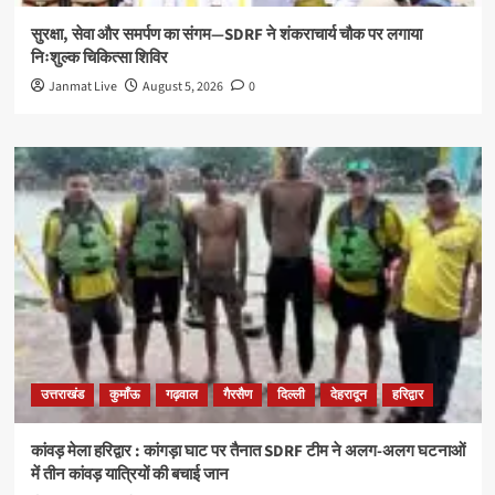
सुरक्षा, सेवा और समर्पण का संगम—SDRF ने शंकराचार्य चौक पर लगाया
निःशुल्क चिकित्सा शिविर
Janmat Live
August 5, 2026
0
उत्तराखंड
कुमाँऊ
गढ़वाल
गैरसैण
दिल्ली
देहरादून
हरिद्वार
कांवड़ मेला हरिद्वार : कांगड़ा घाट पर तैनात SDRF टीम ने अलग-अलग घटनाओं
में तीन कांवड़ यात्रियों की बचाई जान