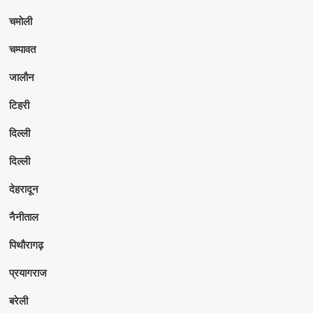
चमोली
चम्पावत
जालौन
टिहरी
दिल्ली
दिल्ली
देहरादून
नैनीताल
पिथौरागढ़
प्रयागराज
बरेली