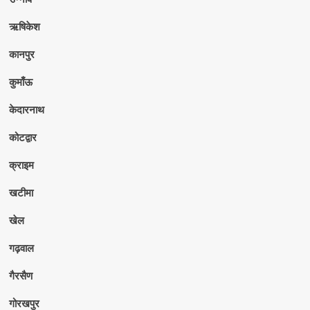
ऋषिकेश
कानपुर
कुमाँऊ
केदारनाथ
कोटद्वार
क्राइम
खटीमा
खेल
गढ़वाल
गैरसैण
गोरखपुर