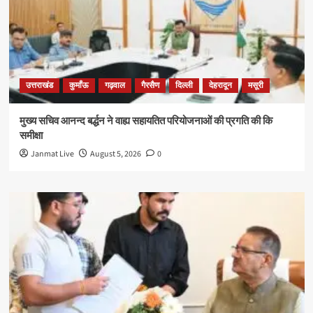
उत्तराखंड
कुमाँऊ
गढ़वाल
गैरसैण
दिल्ली
देहरादून
मसूरी
मुख्य सचिव आनन्द बर्द्धन ने वाह्य सहायतित परियोजनाओं की प्रगति की कि
समीक्षा
Janmat Live
August 5, 2026
0