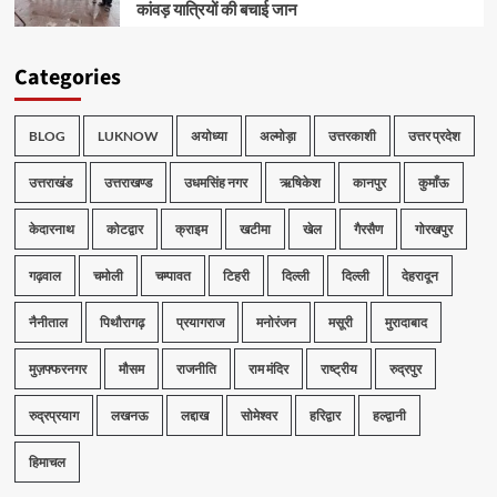
कांवड़ यात्रियों की बचाई जान
Categories
BLOG
LUKNOW
अयोध्या
अल्मोड़ा
उत्तरकाशी
उत्तर प्रदेश
उत्तराखंड
उत्तराखण्ड
उधमसिंह नगर
ऋषिकेश
कानपुर
कुमाँऊ
केदारनाथ
कोटद्वार
क्राइम
खटीमा
खेल
गैरसैण
गोरखपुर
गढ़वाल
चमोली
चम्पावत
टिहरी
दिल्ली
दिल्ली
देहरादून
नैनीताल
पिथौरागढ़
प्रयागराज
मनोरंजन
मसूरी
मुरादाबाद
मुज़फ्फरनगर
मौसम
राजनीति
राम मंदिर
राष्ट्रीय
रुद्रपुर
रुद्रप्रयाग
लखनऊ
लद्दाख
सोमेश्वर
हरिद्वार
हल्द्वानी
हिमाचल