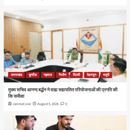
उत्तराखंड
कुमाँऊ
गढ़वाल
गैरसैण
दिल्ली
देहरादून
मसूरी
मुख्य सचिव आनन्द बर्द्धन ने वाह्य सहायतित परियोजनाओं की प्रगति की
कि समीक्षा
Janmat Live
August 5, 2026
0