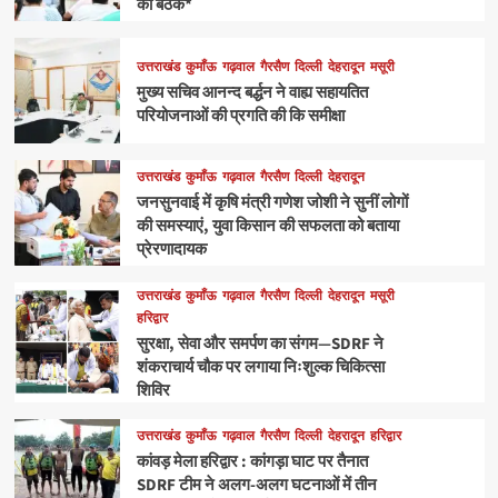
की बैठक*
उत्तराखंड
कुमाँऊ
गढ़वाल
गैरसैण
दिल्ली
देहरादून
मसूरी
मुख्य सचिव आनन्द बर्द्धन ने वाह्य सहायतित
परियोजनाओं की प्रगति की कि समीक्षा
उत्तराखंड
कुमाँऊ
गढ़वाल
गैरसैण
दिल्ली
देहरादून
जनसुनवाई में कृषि मंत्री गणेश जोशी ने सुनीं लोगों
की समस्याएं, युवा किसान की सफलता को बताया
प्रेरणादायक
उत्तराखंड
कुमाँऊ
गढ़वाल
गैरसैण
दिल्ली
देहरादून
मसूरी
हरिद्वार
सुरक्षा, सेवा और समर्पण का संगम—SDRF ने
शंकराचार्य चौक पर लगाया निःशुल्क चिकित्सा
शिविर
उत्तराखंड
कुमाँऊ
गढ़वाल
गैरसैण
दिल्ली
देहरादून
हरिद्वार
कांवड़ मेला हरिद्वार : कांगड़ा घाट पर तैनात
SDRF टीम ने अलग-अलग घटनाओं में तीन