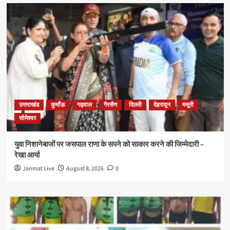
उत्तराखंड
कुमाँऊ
गढ़वाल
गैरसैण
दिल्ली
देहरादून
मसूरी
सोमेश्वर
युवा निशानेबाजों पर जसपाल राणा के सपने को साकार करने की जिम्मेदारी –
रेखा आर्या
Janmat Live
August 8, 2026
0