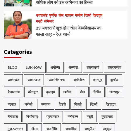
अधिक लोग बने इस अभियान का हिस्सा
उत्तराखंड
कुमाँऊ
खेल
गढ़वाल
गैरसैण
दिल्ली
देहरादून
मसूरी
सोमेश्वर
29 अगस्त से शुरू होगा खेल विश्वविद्यालय का
पहला सत्र – रेखा आर्या
Categories
BLOG
LUKNOW
अयोध्या
अल्मोड़ा
उत्तरकाशी
उत्तर प्रदेश
उत्तराखंड
उत्तराखण्ड
उधमसिंह नगर
ऋषिकेश
कानपुर
कुमाँऊ
केदारनाथ
कोटद्वार
क्राइम
खटीमा
खेल
गैरसैण
गोरखपुर
गढ़वाल
चमोली
चम्पावत
टिहरी
दिल्ली
दिल्ली
देहरादून
नैनीताल
पिथौरागढ़
प्रयागराज
मनोरंजन
मसूरी
मुरादाबाद
मुज़फ्फरनगर
मौसम
राजनीति
राम मंदिर
राष्ट्रीय
रुद्रपुर