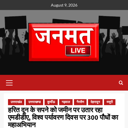
Skip
August 9, 2026
to
content
Primary
Menu
उत्तराखंड
उत्तराखण्ड
कुमाँऊ
गढ़वाल
गैरसैण
देहरादून
मसूरी
हरित दून के सपने को जमीन पर उतार रहा
एमडीडीए, विश्व पर्यावरण दिवस पर 300 पौधों का
महाअभियान