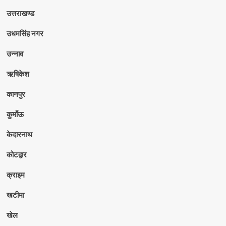
उत्तराखण्ड
उधमसिंह नगर
उन्नाव
ऋषिकेश
कानपुर
कुमाँऊ
केदारनाथ
कोटद्वार
क्राइम
खटीमा
खेल