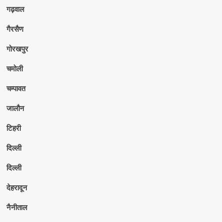
गढ़वाल
गैरसैण
गोरखपुर
चमोली
चम्पावत
जालौन
टिहरी
दिल्ली
दिल्ली
देहरादून
नैनीताल