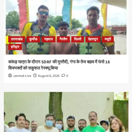
उत्तराखंड
कुमाँऊ
गढ़वाल
गैरसैण
दिल्ली
देहरादून
मसूरी
हरिद्वार
कांवड़ यात्रा के दौरान SDRF की मुस्तैदी, गंगा के तेज बहाव में फंसे 18
शिवभक्तों को सकुशल रेस्क्यू किया
Janmat Live
August 8, 2026
0