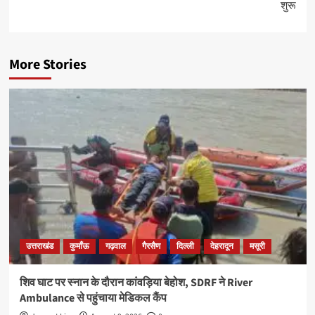
शुरू
More Stories
उत्तराखंड
कुमाँऊ
गढ़वाल
गैरसैण
दिल्ली
देहरादून
मसूरी
शिव घाट पर स्नान के दौरान कांवड़िया बेहोश, SDRF ने River
Ambulance से पहुंचाया मेडिकल कैंप