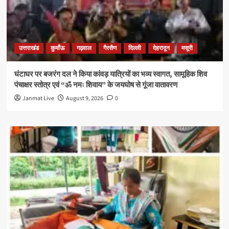
उत्तराखंड
कुमाँऊ
गढ़वाल
गैरसैण
दिल्ली
देहरादून
मसूरी
घंटाघर पर बजरंग दल ने किया कांवड़ यात्रियों का भव्य स्वागत, सामूहिक शिव
पंचाक्षर स्तोत्र एवं “ॐ नमः शिवाय” के जयघोष से गूंजा वातावरण
Janmat Live
August 9, 2026
0