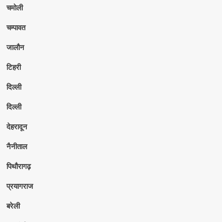
चमोली
चम्पावत
जालौन
टिहरी
दिल्ली
दिल्ली
देहरादून
नैनीताल
पिथौरागढ़
प्रयागराज
बरेली