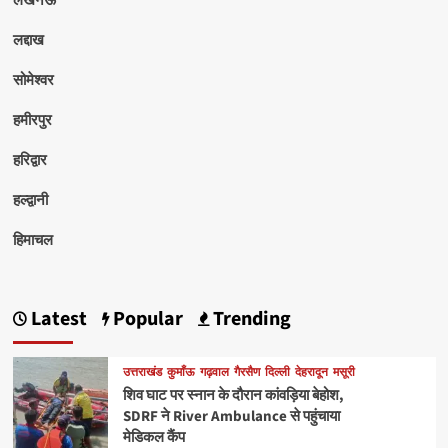
लद्दाख
सोमेश्वर
हमीरपुर
हरिद्वार
हल्द्वानी
हिमाचल
Latest
Popular
Trending
उत्तराखंड
कुमाँऊ
गढ़वाल
गैरसैण
दिल्ली
देहरादून
मसूरी
शिव घाट पर स्नान के दौरान कांवड़िया बेहोश,
SDRF ने River Ambulance से पहुंचाया
मेडिकल कैंप