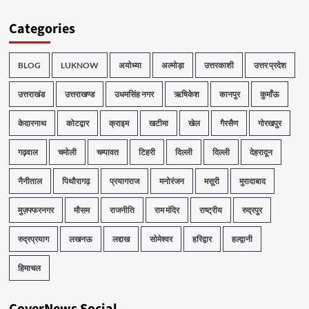
Categories
BLOG
LUKNOW
अयोध्या
अल्मोड़ा
उत्तरकाशी
उत्तर प्रदेश
उत्तराखंड
उत्तराखण्ड
उधमसिंह नगर
ऋषिकेश
कानपुर
कुमाँऊ
केदारनाथ
कोटद्वार
क्राइम
खटीमा
खेल
गैरसैण
गोरखपुर
गढ़वाल
चमोली
चम्पावत
टिहरी
दिल्ली
दिल्ली
देहरादून
नैनीताल
पिथौरागढ़
प्रयागराज
मनोरंजन
मसूरी
मुरादाबाद
मुज़फ्फरनगर
मौसम
राजनीति
राम मंदिर
राष्ट्रीय
रुद्रपुर
रुद्रप्रयाग
लखनऊ
लद्दाख
सोमेश्वर
हरिद्वार
हल्द्वानी
हिमाचल
CoverNews Social