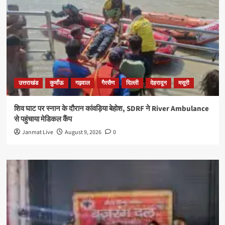
उत्तराखंड
कुमाँऊ
गढ़वाल
गैरसैण
दिल्ली
देहरादून
मसूरी
शिव घाट पर स्नान के दौरान कांवड़िया बेहोश, SDRF ने River Ambulance
से पहुंचाया मेडिकल कैंप
Janmat Live
August 9, 2026
0