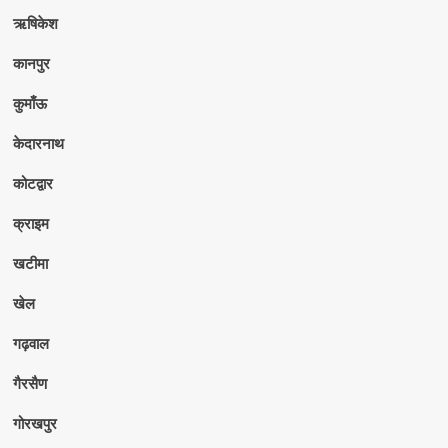
ऋषिकेश
कानपुर
कुमाँऊ
केदारनाथ
कोटद्वार
क्राइम
खटीमा
खेल
गढ़वाल
गैरसैण
गोरखपुर