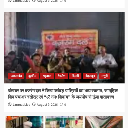
Janmat Live
August 9, 2026
0
उत्तराखंड
कुमाँऊ
गढ़वाल
गैरसैण
दिल्ली
देहरादून
मसूरी
घंटाघर पर बजरंग दल ने किया कांवड़ यात्रियों का भव्य स्वागत, सामूहिक
शिव पंचाक्षर स्तोत्र एवं “ॐ नमः शिवाय” के जयघोष से गूंजा वातावरण
Janmat Live
August 9, 2026
0