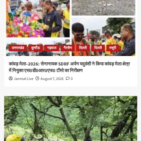
उत्तराखंड
कुमाँऊ
गढ़वाल
गैरसैण
दिल्ली
दिल्ली
मसूरी
कांवड़ मेला–2026: सेनानायक SDRF अर्पण यदुवंशी ने किया कांवड़ मेला क्षेत्र
में नियुक्त एस0डी0आर0एफ0 टीमो का निरीक्षण
Janmat Live
August 7, 2026
0