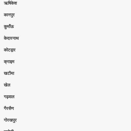
ऋषिकेश
कानपुर
कुमाँऊ
केदारनाथ
कोटद्वार
क्राइम
खटीमा
खेल
गढ़वाल
गैरसैण
गोरखपुर