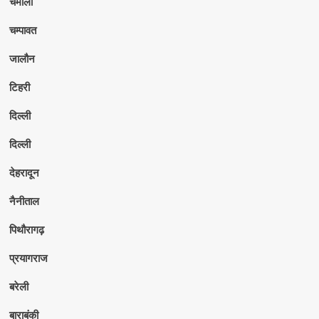
चमोली
चम्पावत
जालौन
टिहरी
दिल्ली
दिल्ली
देहरादून
नैनीताल
पिथौरागढ़
प्रयागराज
बरेली
बाराबंकी