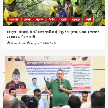
उत्तराखंड
कुमाँऊ
गढ़वाल
गैरसैण
दिल्ली
देहरादून
मसूरी
देवप्रयाग के समीप बोलेरो वाहन गहरी खाई में दुर्घटनाग्रस्त, SDRF द्वारा राहत
एवं बचाव अभियान जारी
Janmat Live
August 7, 2026
0