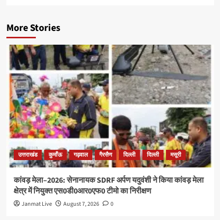
More Stories
उत्तराखंड
कुमाँऊ
गढ़वाल
गैरसैण
दिल्ली
दिल्ली
मसूरी
कांवड़ मेला–2026: सेनानायक SDRF अर्पण यदुवंशी ने किया कांवड़ मेला
क्षेत्र में नियुक्त एस0डी0आर0एफ0 टीमो का निरीक्षण
Janmat Live
August 7, 2026
0