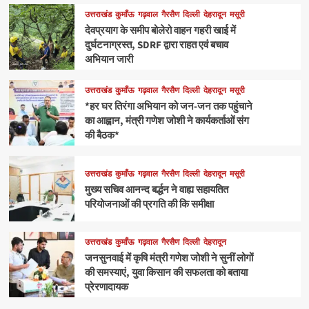
उत्तराखंड
कुमाँऊ
गढ़वाल
गैरसैण
दिल्ली
देहरादून
मसूरी
देवप्रयाग के समीप बोलेरो वाहन गहरी खाई में
दुर्घटनाग्रस्त, SDRF द्वारा राहत एवं बचाव
अभियान जारी
उत्तराखंड
कुमाँऊ
गढ़वाल
गैरसैण
दिल्ली
देहरादून
मसूरी
*हर घर तिरंगा अभियान को जन-जन तक पहुंचाने
का आह्वान, मंत्री गणेश जोशी ने कार्यकर्ताओं संग
की बैठक*
उत्तराखंड
कुमाँऊ
गढ़वाल
गैरसैण
दिल्ली
देहरादून
मसूरी
मुख्य सचिव आनन्द बर्द्धन ने वाह्य सहायतित
परियोजनाओं की प्रगति की कि समीक्षा
उत्तराखंड
कुमाँऊ
गढ़वाल
गैरसैण
दिल्ली
देहरादून
जनसुनवाई में कृषि मंत्री गणेश जोशी ने सुनीं लोगों
की समस्याएं, युवा किसान की सफलता को बताया
प्रेरणादायक