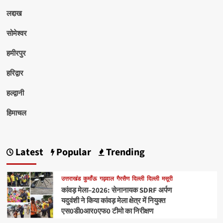
लद्दाख
सोमेश्वर
हमीरपुर
हरिद्वार
हल्द्वानी
हिमाचल
Latest
Popular
Trending
उत्तराखंड
कुमाँऊ
गढ़वाल
गैरसैण
दिल्ली
दिल्ली
मसूरी
कांवड़ मेला–2026: सेनानायक SDRF अर्पण
यदुवंशी ने किया कांवड़ मेला क्षेत्र में नियुक्त
एस0डी0आर0एफ0 टीमो का निरीक्षण