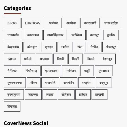
Categories
BLOG
LUKNOW
अयोध्या
अल्मोड़ा
उत्तरकाशी
उत्तर प्रदेश
उत्तराखंड
उत्तराखण्ड
उधमसिंह नगर
ऋषिकेश
कानपुर
कुमाँऊ
केदारनाथ
कोटद्वार
क्राइम
खटीमा
खेल
गैरसैण
गोरखपुर
गढ़वाल
चमोली
चम्पावत
टिहरी
दिल्ली
दिल्ली
देहरादून
नैनीताल
पिथौरागढ़
प्रयागराज
मनोरंजन
मसूरी
मुरादाबाद
मुज़फ्फरनगर
मौसम
राजनीति
राम मंदिर
राष्ट्रीय
रुद्रपुर
रुद्रप्रयाग
लखनऊ
लद्दाख
सोमेश्वर
हरिद्वार
हल्द्वानी
हिमाचल
CoverNews Social