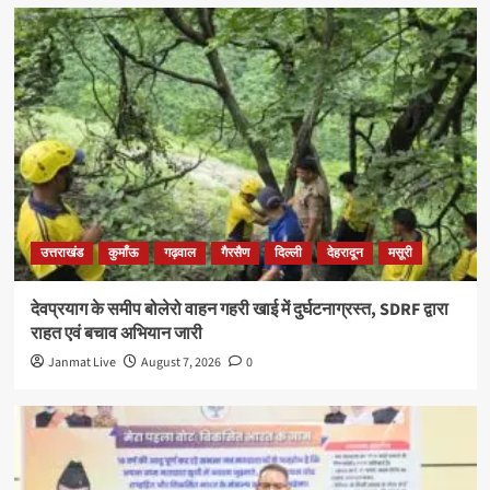
उत्तराखंड
कुमाँऊ
गढ़वाल
गैरसैण
दिल्ली
देहरादून
मसूरी
देवप्रयाग के समीप बोलेरो वाहन गहरी खाई में दुर्घटनाग्रस्त, SDRF द्वारा
राहत एवं बचाव अभियान जारी
Janmat Live
August 7, 2026
0