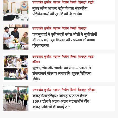
उत्तराखंड
कुमाँऊ
गढ़वाल
गैरसैण
दिल्ली
देहरादून
मसूरी
मुख्य सचिव आनन्द बर्द्धन ने वाह्य सहायतित
परियोजनाओं की प्रगति की कि समीक्षा
उत्तराखंड
कुमाँऊ
गढ़वाल
गैरसैण
दिल्ली
देहरादून
जनसुनवाई में कृषि मंत्री गणेश जोशी ने सुनीं लोगों
की समस्याएं, युवा किसान की सफलता को बताया
प्रेरणादायक
उत्तराखंड
कुमाँऊ
गढ़वाल
गैरसैण
दिल्ली
देहरादून
मसूरी
हरिद्वार
सुरक्षा, सेवा और समर्पण का संगम—SDRF ने
शंकराचार्य चौक पर लगाया निःशुल्क चिकित्सा
शिविर
उत्तराखंड
कुमाँऊ
गढ़वाल
गैरसैण
दिल्ली
देहरादून
हरिद्वार
कांवड़ मेला हरिद्वार : कांगड़ा घाट पर तैनात
SDRF टीम ने अलग-अलग घटनाओं में तीन
कांवड़ यात्रियों की बचाई जान