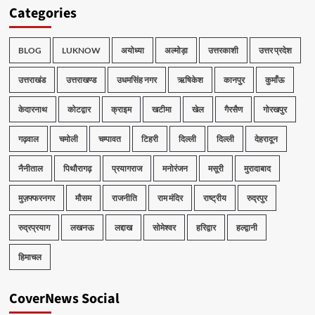
Categories
BLOG
LUKNOW
अयोध्या
अल्मोड़ा
उत्तरकाशी
उत्तर प्रदेश
उत्तराखंड
उत्तराखण्ड
उधमसिंह नगर
ऋषिकेश
कानपुर
कुमाँऊ
केदारनाथ
कोटद्वार
क्राइम
खटीमा
खेल
गैरसैण
गोरखपुर
गढ़वाल
चमोली
चम्पावत
टिहरी
दिल्ली
दिल्ली
देहरादून
नैनीताल
पिथौरागढ़
प्रयागराज
मनोरंजन
मसूरी
मुरादाबाद
मुज़फ्फरनगर
मौसम
राजनीति
राम मंदिर
राष्ट्रीय
रुद्रपुर
रुद्रप्रयाग
लखनऊ
लद्दाख
सोमेश्वर
हरिद्वार
हल्द्वानी
हिमाचल
CoverNews Social