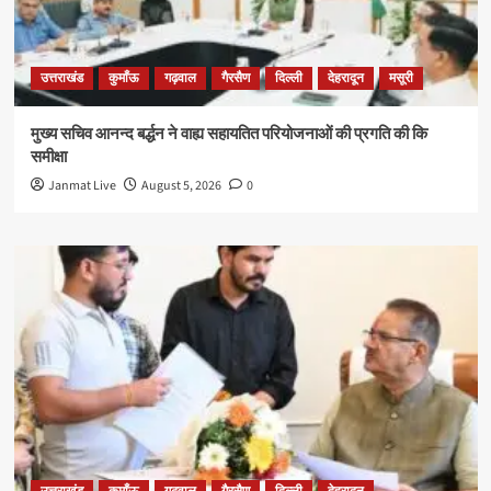
उत्तराखंड
कुमाँऊ
गढ़वाल
गैरसैण
दिल्ली
देहरादून
मसूरी
मुख्य सचिव आनन्द बर्द्धन ने वाह्य सहायतित परियोजनाओं की प्रगति की कि
समीक्षा
Janmat Live
August 5, 2026
0