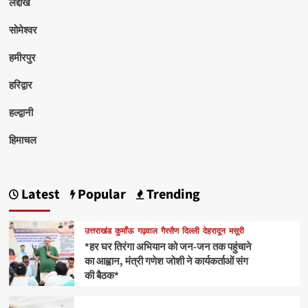
लद्दाख
सोमेश्वर
हमीरपुर
हरिद्वार
हल्द्वानी
हिमाचल
Latest
Popular
Trending
उत्तराखंड
कुमाँऊ
गढ़वाल
गैरसैण
दिल्ली
देहरादून
मसूरी
*हर घर तिरंगा अभियान को जन-जन तक पहुंचाने
का आह्वान, मंत्री गणेश जोशी ने कार्यकर्ताओं संग
की बैठक*