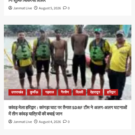
निःशुल्क चिकित्सा शिविर
Janmat Live
August 5, 2026
0
उत्तराखंड
कुमाँऊ
गढ़वाल
गैरसैण
दिल्ली
देहरादून
हरिद्वार
कांवड़ मेला हरिद्वार : कांगड़ा घाट पर तैनात SDRF टीम ने अलग-अलग घटनाओं
में तीन कांवड़ यात्रियों की बचाई जान
Janmat Live
August 4, 2026
0