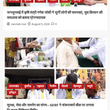
उत्तराखंड
कुमाँऊ
गढ़वाल
गैरसैण
दिल्ली
देहरादून
जनसुनवाई में कृषि मंत्री गणेश जोशी ने सुनीं लोगों की समस्याएं, युवा किसान की
सफलता को बताया प्रेरणादायक
Janmat Live
August 5, 2026
0
उत्तराखंड
कुमाँऊ
गढ़वाल
गैरसैण
दिल्ली
देहरादून
मसूरी
हरिद्वार
सुरक्षा, सेवा और समर्पण का संगम—SDRF ने शंकराचार्य चौक पर लगाया