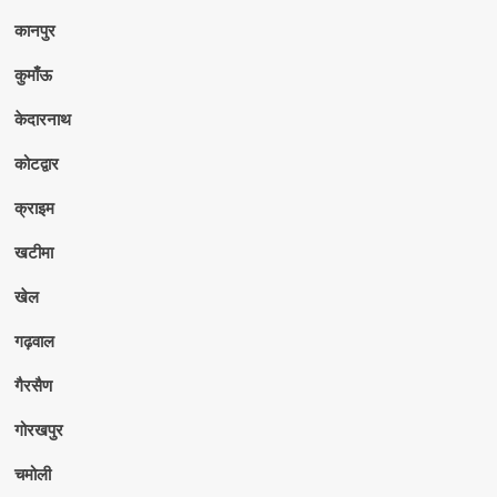
कानपुर
कुमाँऊ
केदारनाथ
कोटद्वार
क्राइम
खटीमा
खेल
गढ़वाल
गैरसैण
गोरखपुर
चमोली