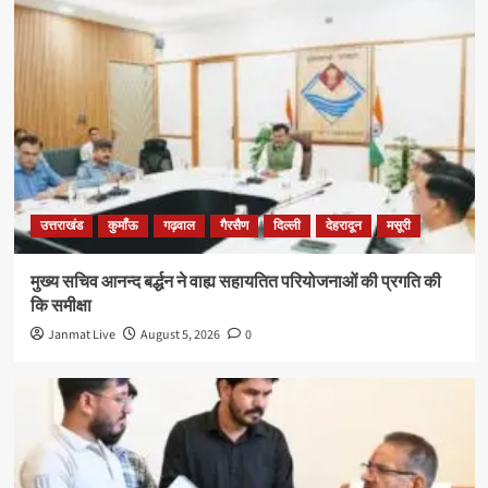
उत्तराखंड
कुमाँऊ
गढ़वाल
गैरसैण
दिल्ली
देहरादून
मसूरी
मुख्य सचिव आनन्द बर्द्धन ने वाह्य सहायतित परियोजनाओं की प्रगति की
कि समीक्षा
Janmat Live
August 5, 2026
0