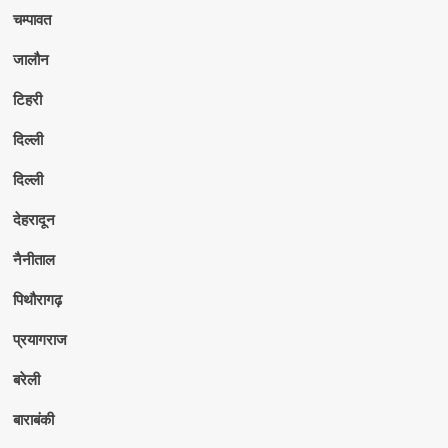
चम्पावत
जालौन
टिहरी
दिल्ली
दिल्ली
देहरादून
नैनीताल
पिथौरागढ़
प्रयागराज
बरेली
बाराबंकी