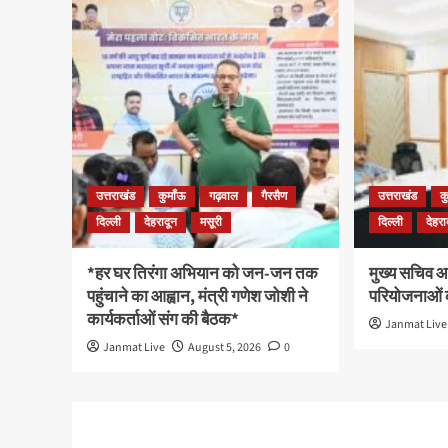
उत्तराखंड
कुमाँऊ
गढ़वाल
गैरसैण
उत्तराखंड
क
दिल्ली
देहरादून
मसूरी
दिल्ली
देहरा
*हर घर तिरंगा अभियान को जन-जन तक
मुख्य सचिव आन
पहुंचाने का आह्वान, मंत्री गणेश जोशी ने
परियोजनाओं क
कार्यकर्ताओं संग की बैठक*
Janmat Live
Janmat Live
August 5, 2026
0