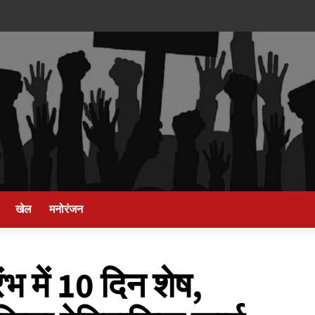
खेल
मनोरंजन
ंभ में 10 दिन शेष,