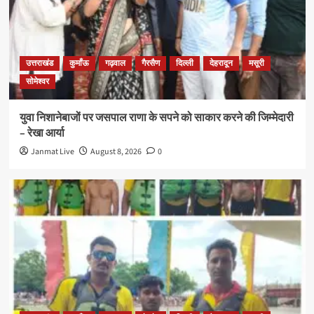
उत्तराखंड
कुमाँऊ
गढ़वाल
गैरसैण
दिल्ली
देहरादून
मसूरी
सोमेश्वर
युवा निशानेबाजों पर जसपाल राणा के सपने को साकार करने की जिम्मेदारी
– रेखा आर्या
Janmat Live
August 8, 2026
0