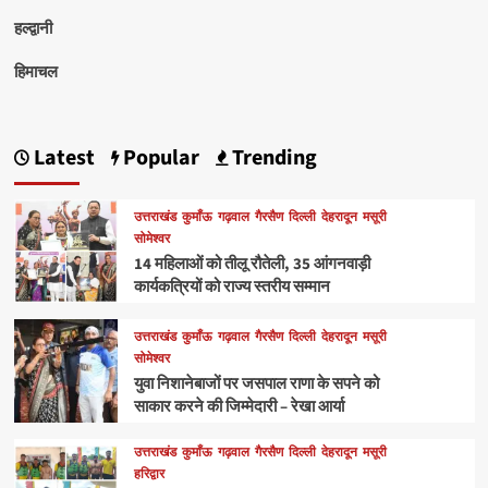
हल्द्वानी
हिमाचल
Latest
Popular
Trending
उत्तराखंड
कुमाँऊ
गढ़वाल
गैरसैण
दिल्ली
देहरादून
मसूरी
सोमेश्वर
14 महिलाओं को तीलू रौतेली, 35 आंगनवाड़ी
कार्यकत्रियों को राज्य स्तरीय सम्मान
उत्तराखंड
कुमाँऊ
गढ़वाल
गैरसैण
दिल्ली
देहरादून
मसूरी
सोमेश्वर
युवा निशानेबाजों पर जसपाल राणा के सपने को
साकार करने की जिम्मेदारी – रेखा आर्या
उत्तराखंड
कुमाँऊ
गढ़वाल
गैरसैण
दिल्ली
देहरादून
मसूरी
हरिद्वार