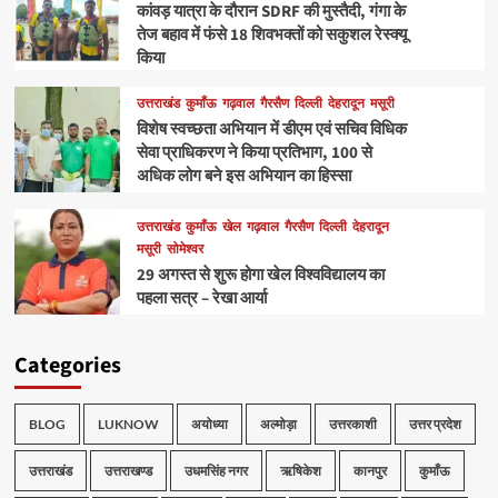
कांवड़ यात्रा के दौरान SDRF की मुस्तैदी, गंगा के
तेज बहाव में फंसे 18 शिवभक्तों को सकुशल रेस्क्यू
किया
उत्तराखंड
कुमाँऊ
गढ़वाल
गैरसैण
दिल्ली
देहरादून
मसूरी
विशेष स्वच्छता अभियान में डीएम एवं सचिव विधिक
सेवा प्राधिकरण ने किया प्रतिभाग, 100 से
अधिक लोग बने इस अभियान का हिस्सा
उत्तराखंड
कुमाँऊ
खेल
गढ़वाल
गैरसैण
दिल्ली
देहरादून
मसूरी
सोमेश्वर
29 अगस्त से शुरू होगा खेल विश्वविद्यालय का
पहला सत्र – रेखा आर्या
Categories
BLOG
LUKNOW
अयोध्या
अल्मोड़ा
उत्तरकाशी
उत्तर प्रदेश
उत्तराखंड
उत्तराखण्ड
उधमसिंह नगर
ऋषिकेश
कानपुर
कुमाँऊ