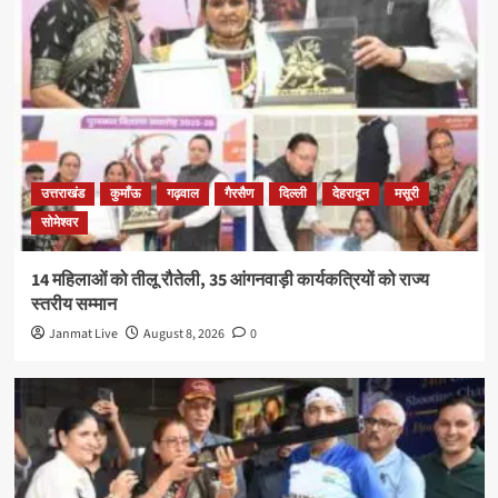
उत्तराखंड
कुमाँऊ
गढ़वाल
गैरसैण
दिल्ली
देहरादून
मसूरी
सोमेश्वर
14 महिलाओं को तीलू रौतेली, 35 आंगनवाड़ी कार्यकत्रियों को राज्य
स्तरीय सम्मान
Janmat Live
August 8, 2026
0