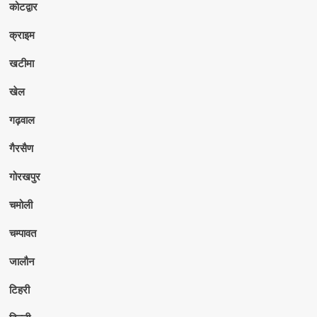
कोटद्वार
क्राइम
खटीमा
खेल
गढ़वाल
गैरसैण
गोरखपुर
चमोली
चम्पावत
जालौन
टिहरी