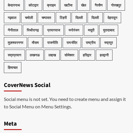
केदारनाथ
कोटद्वार
क्राइम
खटीमा
खेल
गैरसैण
गोरखपुर
गढ़वाल
चमोली
चम्पावत
टिहरी
दिल्ली
दिल्ली
देहरादून
नैनीताल
पिथौरागढ़
प्रयागराज
मनोरंजन
मसूरी
मुरादाबाद
मुज़फ्फरनगर
मौसम
राजनीति
राम मंदिर
राष्ट्रीय
रुद्रपुर
रुद्रप्रयाग
लखनऊ
लद्दाख
सोमेश्वर
हरिद्वार
हल्द्वानी
हिमाचल
CoverNews Social
Social menu is not set. You need to create menu and assign it
to Social Menu on Menu Settings.
Meta