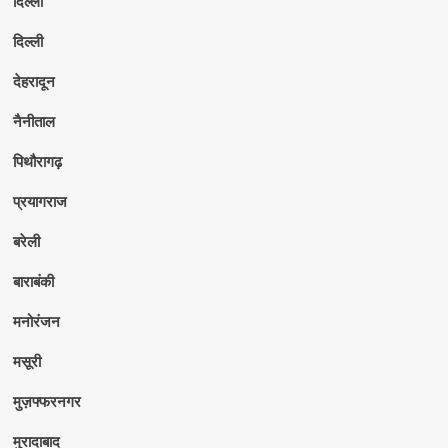
दिल्ली
दिल्ली
देहरादून
नैनीताल
पिथौरागढ़
प्रयागराज
बरेली
बाराबंकी
मनोरंजन
मसूरी
मुज़फ्फरनगर
मुरादाबाद