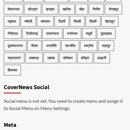
केदारनाथ
कोटद्वार
क्राइम
खटीमा
खेल
गैरसैण
गोरखपुर
गढ़वाल
चमोली
चम्पावत
टिहरी
दिल्ली
दिल्ली
देहरादून
नैनीताल
पिथौरागढ़
प्रयागराज
मनोरंजन
मसूरी
मुरादाबाद
मुज़फ्फरनगर
मौसम
राजनीति
राम मंदिर
राष्ट्रीय
रुद्रपुर
रुद्रप्रयाग
लखनऊ
लद्दाख
सोमेश्वर
हरिद्वार
हल्द्वानी
हिमाचल
CoverNews Social
Social menu is not set. You need to create menu and assign it
to Social Menu on Menu Settings.
Meta