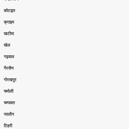
कोटद्वार
क्राइम
खटीमा
खेल
गढ़वाल
गैरसैण
गोरखपुर
चमोली
चम्पावत
जालौन
टिहरी