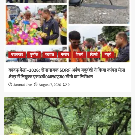
उत्तराखंड
कुमाँऊ
गढ़वाल
गैरसैण
दिल्ली
दिल्ली
मसूरी
कांवड़ मेला–2026: सेनानायक SDRF अर्पण यदुवंशी ने किया कांवड़ मेला
क्षेत्र में नियुक्त एस0डी0आर0एफ0 टीमो का निरीक्षण
Janmat Live
August 7, 2026
0