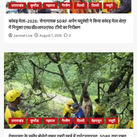
उत्तराखंड
कुमाँऊ
गढ़वाल
गैरसैण
दिल्ली
दिल्ली
मसूरी
कांवड़ मेला–2026: सेनानायक SDRF अर्पण यदुवंशी ने किया कांवड़ मेला क्षेत्र
में नियुक्त एस0डी0आर0एफ0 टीमो का निरीक्षण
Janmat Live
August 7, 2026
0
उत्तराखंड
कुमाँऊ
गढ़वाल
गैरसैण
दिल्ली
देहरादून
मसूरी
देवप्रयाग के समीप बोलेरो वाहन गहरी खाई में दुर्घटनाग्रस्त, SDRF द्वारा राहत