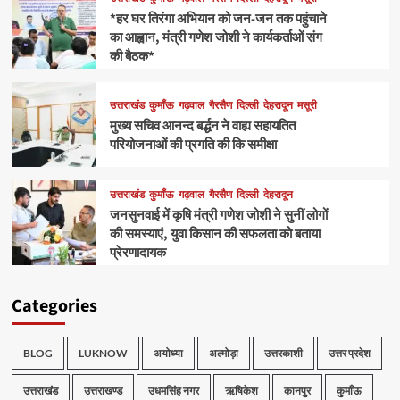
*हर घर तिरंगा अभियान को जन-जन तक पहुंचाने
का आह्वान, मंत्री गणेश जोशी ने कार्यकर्ताओं संग
की बैठक*
उत्तराखंड
कुमाँऊ
गढ़वाल
गैरसैण
दिल्ली
देहरादून
मसूरी
मुख्य सचिव आनन्द बर्द्धन ने वाह्य सहायतित
परियोजनाओं की प्रगति की कि समीक्षा
उत्तराखंड
कुमाँऊ
गढ़वाल
गैरसैण
दिल्ली
देहरादून
जनसुनवाई में कृषि मंत्री गणेश जोशी ने सुनीं लोगों
की समस्याएं, युवा किसान की सफलता को बताया
प्रेरणादायक
Categories
BLOG
LUKNOW
अयोध्या
अल्मोड़ा
उत्तरकाशी
उत्तर प्रदेश
उत्तराखंड
उत्तराखण्ड
उधमसिंह नगर
ऋषिकेश
कानपुर
कुमाँऊ