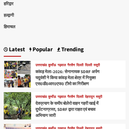
हरिद्वार
हल्द्वानी
हिमाचल
Latest
Popular
Trending
उत्तराखंड
कुमाँऊ
गढ़वाल
गैरसैण
दिल्ली
दिल्ली
मसूरी
कांवड़ मेला–2026: सेनानायक SDRF अर्पण
यदुवंशी ने किया कांवड़ मेला क्षेत्र में नियुक्त
एस0डी0आर0एफ0 टीमो का निरीक्षण
उत्तराखंड
कुमाँऊ
गढ़वाल
गैरसैण
दिल्ली
देहरादून
मसूरी
देवप्रयाग के समीप बोलेरो वाहन गहरी खाई में
दुर्घटनाग्रस्त, SDRF द्वारा राहत एवं बचाव
अभियान जारी
उत्तराखंड
कुमाँऊ
गढ़वाल
गैरसैण
दिल्ली
देहरादून
मसूरी