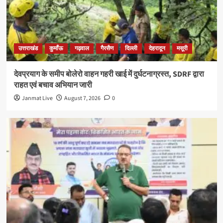
उत्तराखंड
कुमाँऊ
गढ़वाल
गैरसैण
दिल्ली
देहरादून
मसूरी
देवप्रयाग के समीप बोलेरो वाहन गहरी खाई में दुर्घटनाग्रस्त, SDRF द्वारा
राहत एवं बचाव अभियान जारी
Janmat Live
August 7, 2026
0