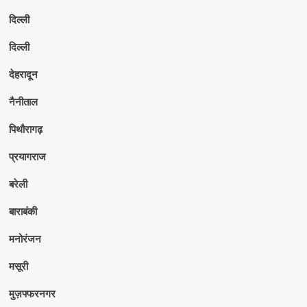
दिल्ली
दिल्ली
देहरादून
नैनीताल
पिथौरागढ़
प्रयागराज
बरेली
बाराबंकी
मनोरंजन
मसूरी
मुज़फ्फरनगर