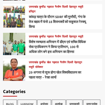
उत्तराखंड
कुमाँऊ
गढ़वाल
गैरसैण
दिल्ली
देहरादून
मसूरी
हरिद्वार
कांवड़ यात्रा के दौरान SDRF की मुस्तैदी, गंगा के
तेज बहाव में फंसे 18 शिवभक्तों को सकुशल रेस्क्यू
किया
उत्तराखंड
कुमाँऊ
गढ़वाल
गैरसैण
दिल्ली
देहरादून
मसूरी
विशेष स्वच्छता अभियान में डीएम एवं सचिव विधिक
सेवा प्राधिकरण ने किया प्रतिभाग, 100 से
अधिक लोग बने इस अभियान का हिस्सा
उत्तराखंड
कुमाँऊ
खेल
गढ़वाल
गैरसैण
दिल्ली
देहरादून
मसूरी
सोमेश्वर
29 अगस्त से शुरू होगा खेल विश्वविद्यालय का
पहला सत्र – रेखा आर्या
Categories
BLOG
LUKNOW
अयोध्या
अल्मोड़ा
उत्तरकाशी
उत्तर प्रदेश