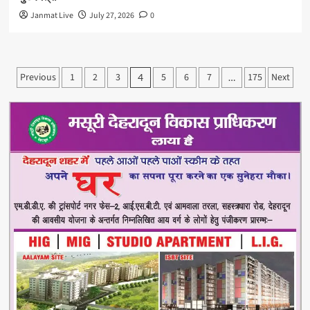
Janmat Live
July 27, 2026
0
Posts
Previous
1
2
3
5
6
7
175
Next
4
…
pagination