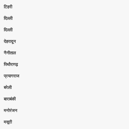
टिहरी
दिल्ली
दिल्ली
देहरादून
नैनीताल
पिथौरागढ़
प्रयागराज
बरेली
बाराबंकी
मनोरंजन
मसूरी