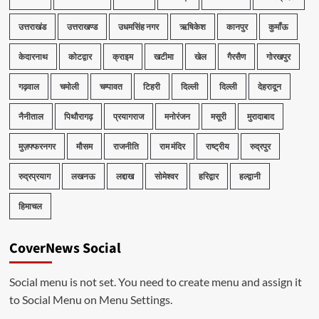
उत्तराखंड
उत्तराखण्ड
उधमसिंह नगर
ऋषिकेश
कानपुर
कुमाँऊ
केदारनाथ
कोटद्वार
क्राइम
खटीमा
खेल
गैरसैण
गोरखपुर
गढ़वाल
चमोली
चम्पावत
टिहरी
दिल्ली
दिल्ली
देहरादून
नैनीताल
पिथौरागढ़
प्रयागराज
मनोरंजन
मसूरी
मुरादाबाद
मुज़फ्फरनगर
मौसम
राजनीति
राम मंदिर
राष्ट्रीय
रुद्रपुर
रुद्रप्रयाग
लखनऊ
लद्दाख
सोमेश्वर
हरिद्वार
हल्द्वानी
हिमाचल
CoverNews Social
Social menu is not set. You need to create menu and assign it
to Social Menu on Menu Settings.