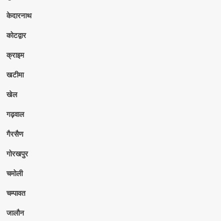
केदारनाथ
कोटद्वार
क्राइम
खटीमा
खेल
गढ़वाल
गैरसैण
गोरखपुर
चमोली
चम्पावत
जालौन