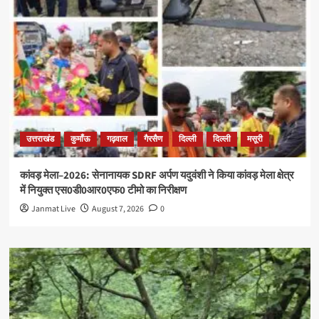
उत्तराखंड
कुमाँऊ
गढ़वाल
गैरसैण
दिल्ली
दिल्ली
मसूरी
कांवड़ मेला–2026: सेनानायक SDRF अर्पण यदुवंशी ने किया कांवड़ मेला क्षेत्र
में नियुक्त एस0डी0आर0एफ0 टीमो का निरीक्षण
Janmat Live
August 7, 2026
0