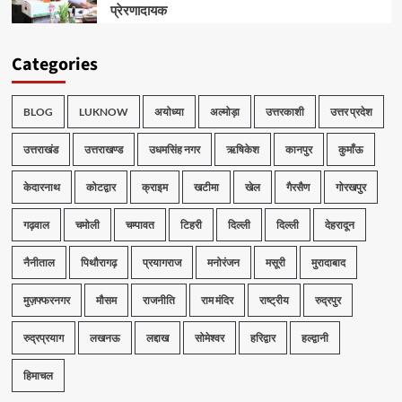
प्रेरणादायक
Categories
BLOG
LUKNOW
अयोध्या
अल्मोड़ा
उत्तरकाशी
उत्तर प्रदेश
उत्तराखंड
उत्तराखण्ड
उधमसिंह नगर
ऋषिकेश
कानपुर
कुमाँऊ
केदारनाथ
कोटद्वार
क्राइम
खटीमा
खेल
गैरसैण
गोरखपुर
गढ़वाल
चमोली
चम्पावत
टिहरी
दिल्ली
दिल्ली
देहरादून
नैनीताल
पिथौरागढ़
प्रयागराज
मनोरंजन
मसूरी
मुरादाबाद
मुज़फ्फरनगर
मौसम
राजनीति
राम मंदिर
राष्ट्रीय
रुद्रपुर
रुद्रप्रयाग
लखनऊ
लद्दाख
सोमेश्वर
हरिद्वार
हल्द्वानी
हिमाचल