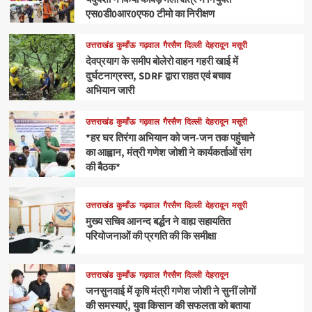
एस0डी0आर0एफ0 टीमो का निरीक्षण
उत्तराखंड
कुमाँऊ
गढ़वाल
गैरसैण
दिल्ली
देहरादून
मसूरी
देवप्रयाग के समीप बोलेरो वाहन गहरी खाई में
दुर्घटनाग्रस्त, SDRF द्वारा राहत एवं बचाव
अभियान जारी
उत्तराखंड
कुमाँऊ
गढ़वाल
गैरसैण
दिल्ली
देहरादून
मसूरी
*हर घर तिरंगा अभियान को जन-जन तक पहुंचाने
का आह्वान, मंत्री गणेश जोशी ने कार्यकर्ताओं संग
की बैठक*
उत्तराखंड
कुमाँऊ
गढ़वाल
गैरसैण
दिल्ली
देहरादून
मसूरी
मुख्य सचिव आनन्द बर्द्धन ने वाह्य सहायतित
परियोजनाओं की प्रगति की कि समीक्षा
उत्तराखंड
कुमाँऊ
गढ़वाल
गैरसैण
दिल्ली
देहरादून
जनसुनवाई में कृषि मंत्री गणेश जोशी ने सुनीं लोगों
की समस्याएं, युवा किसान की सफलता को बताया