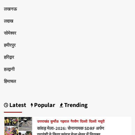
लखनऊ
लद्दाख
सोमेश्वर
हमीरपुर
हरिद्वार
हल्द्वानी
हिमाचल
Latest
Popular
Trending
उत्तराखंड
कुमाँऊ
गढ़वाल
गैरसैण
दिल्ली
दिल्ली
मसूरी
कांवड़ मेला–2026: सेनानायक SDRF अर्पण
यदुवंशी ने किया कांवड़ मेला क्षेत्र में नियुक्त