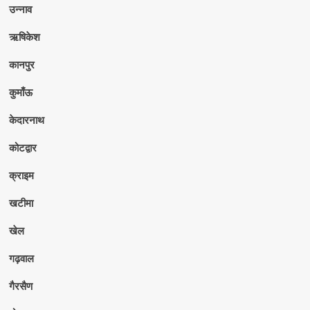
उन्नाव
ऋषिकेश
कानपुर
कुमाँऊ
केदारनाथ
कोटद्वार
क्राइम
खटीमा
खेल
गढ़वाल
गैरसैण