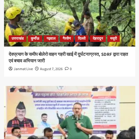
उत्तराखंड
कुमाँऊ
गढ़वाल
गैरसैण
दिल्ली
देहरादून
मसूरी
देवप्रयाग के समीप बोलेरो वाहन गहरी खाई में दुर्घटनाग्रस्त, SDRF द्वारा राहत
एवं बचाव अभियान जारी
Janmat Live
August 7, 2026
0