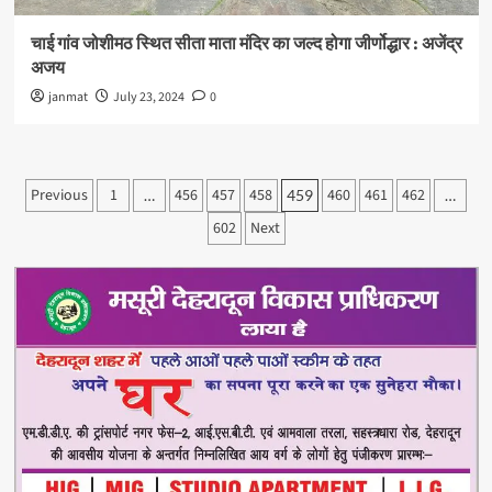
चाई गांव जोशीमठ स्थित सीता माता मंदिर का जल्द होगा जीर्णोद्धार : अजेंद्र
अजय
janmat
July 23, 2024
0
Posts
Previous
1
456
457
458
460
461
462
…
459
…
pagination
602
Next