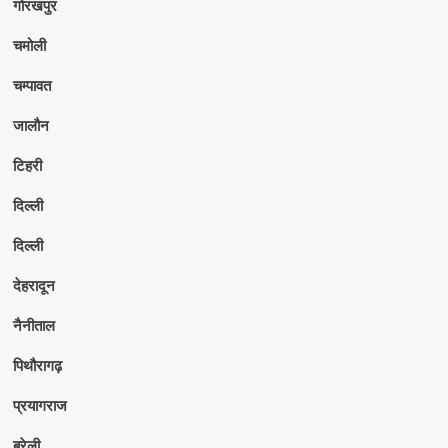
गोरखपुर
चमोली
चम्पावत
जालौन
टिहरी
दिल्ली
दिल्ली
देहरादून
नैनीताल
पिथौरागढ़
प्रयागराज
बरेली