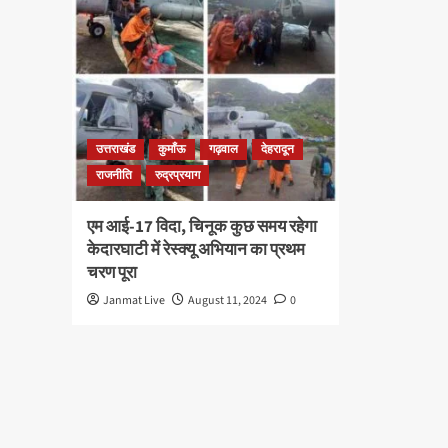
उत्तराखंड
कुमाँऊ
गढ़वाल
देहरादून
राजनीति
रुद्रप्रयाग
एम आई-17 विदा, चिनूक कुछ समय रहेगा
केदारघाटी में रेस्क्यू अभियान का प्रथम
चरण पूरा
Janmat Live
August 11, 2024
0