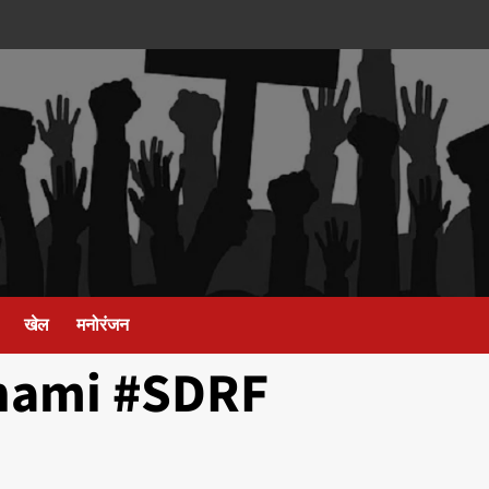
खेल
मनोरंजन
hami #SDRF