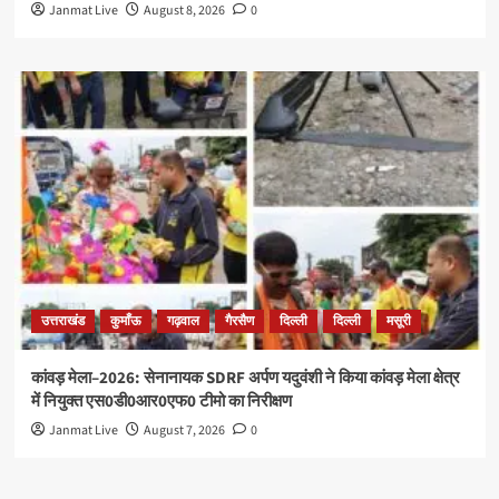
Janmat Live
August 8, 2026
0
उत्तराखंड
कुमाँऊ
गढ़वाल
गैरसैण
दिल्ली
दिल्ली
मसूरी
कांवड़ मेला–2026: सेनानायक SDRF अर्पण यदुवंशी ने किया कांवड़ मेला क्षेत्र
में नियुक्त एस0डी0आर0एफ0 टीमो का निरीक्षण
Janmat Live
August 7, 2026
0