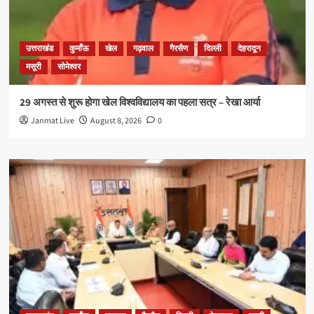
उत्तराखंड
कुमाँऊ
खेल
गढ़वाल
गैरसैण
दिल्ली
देहरादून
मसूरी
सोमेश्वर
29 अगस्त से शुरू होगा खेल विश्वविद्यालय का पहला सत्र – रेखा आर्या
Janmat Live
August 8, 2026
0