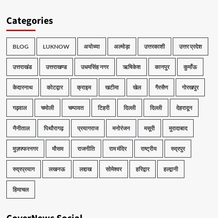
Categories
BLOG
LUKNOW
अयोध्या
अल्मोड़ा
उत्तरकाशी
उत्तर प्रदेश
उत्तराखंड
उत्तराखण्ड
उधमसिंह नगर
ऋषिकेश
कानपुर
कुमाँऊ
केदारनाथ
कोटद्वार
क्राइम
खटीमा
खेल
गैरसैण
गोरखपुर
गढ़वाल
चमोली
चम्पावत
टिहरी
दिल्ली
दिल्ली
देहरादून
नैनीताल
पिथौरागढ़
प्रयागराज
मनोरंजन
मसूरी
मुरादाबाद
मुज़फ्फरनगर
मौसम
राजनीति
राम मंदिर
राष्ट्रीय
रुद्रपुर
रुद्रप्रयाग
लखनऊ
लद्दाख
सोमेश्वर
हरिद्वार
हल्द्वानी
हिमाचल