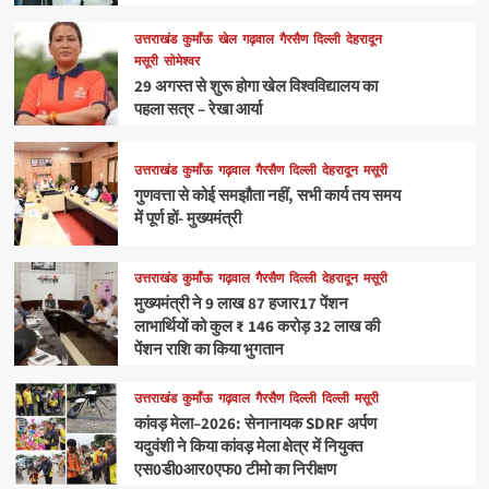
उत्तराखंड
कुमाँऊ
खेल
गढ़वाल
गैरसैण
दिल्ली
देहरादून
मसूरी
सोमेश्वर
29 अगस्त से शुरू होगा खेल विश्वविद्यालय का
पहला सत्र – रेखा आर्या
उत्तराखंड
कुमाँऊ
गढ़वाल
गैरसैण
दिल्ली
देहरादून
मसूरी
गुणवत्ता से कोई समझौता नहीं, सभी कार्य तय समय
में पूर्ण हों- मुख्यमंत्री
उत्तराखंड
कुमाँऊ
गढ़वाल
गैरसैण
दिल्ली
देहरादून
मसूरी
मुख्यमंत्री ने 9 लाख 87 हजार17 पेंशन
लाभार्थियों को कुल ₹ 146 करोड़ 32 लाख की
पेंशन राशि का किया भुगतान
उत्तराखंड
कुमाँऊ
गढ़वाल
गैरसैण
दिल्ली
दिल्ली
मसूरी
कांवड़ मेला–2026: सेनानायक SDRF अर्पण
यदुवंशी ने किया कांवड़ मेला क्षेत्र में नियुक्त
एस0डी0आर0एफ0 टीमो का निरीक्षण