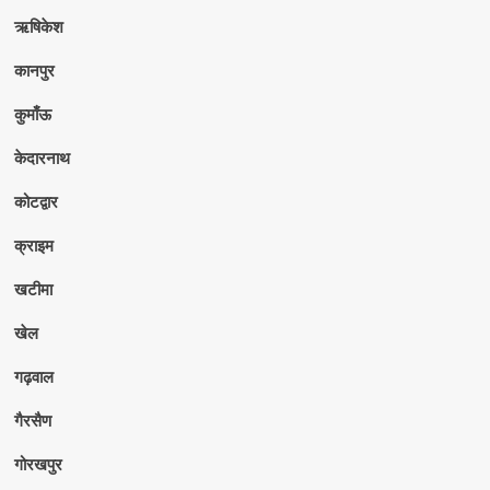
ऋषिकेश
कानपुर
कुमाँऊ
केदारनाथ
कोटद्वार
क्राइम
खटीमा
खेल
गढ़वाल
गैरसैण
गोरखपुर