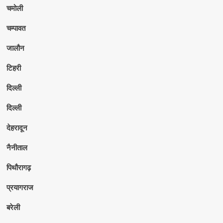
चमोली
चम्पावत
जालौन
टिहरी
दिल्ली
दिल्ली
देहरादून
नैनीताल
पिथौरागढ़
प्रयागराज
बरेली