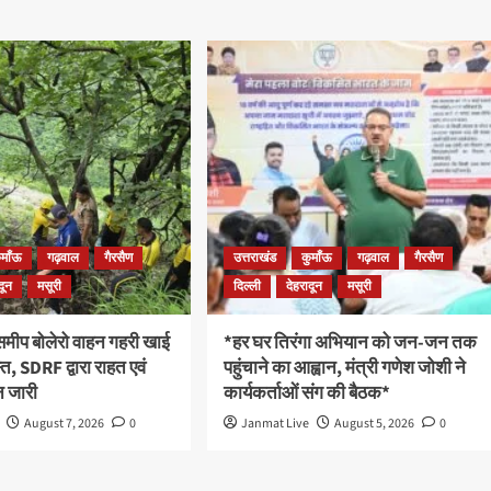
ुमाँऊ
गढ़वाल
गैरसैण
उत्तराखंड
कुमाँऊ
गढ़वाल
गैरसैण
दून
मसूरी
दिल्ली
देहरादून
मसूरी
 समीप बोलेरो वाहन गहरी खाई
*हर घर तिरंगा अभियान को जन-जन तक
रस्त, SDRF द्वारा राहत एवं
पहुंचाने का आह्वान, मंत्री गणेश जोशी ने
 जारी
कार्यकर्ताओं संग की बैठक*
August 7, 2026
0
Janmat Live
August 5, 2026
0