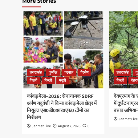
More Stories
उत्तराखंड
कुमाँऊ
गढ़वाल
गैरसैण
उत्तराखंड
क
दिल्ली
दिल्ली
मसूरी
दिल्ली
देहरा
कांवड़ मेला–2026: सेनानायक SDRF
देवप्रयाग के
अर्पण यदुवंशी ने किया कांवड़ मेला क्षेत्र में
में दुर्घटनाग्
नियुक्त एस0डी0आर0एफ0 टीमो का
बचाव अभियान
निरीक्षण
Janmat Live
Janmat Live
August 7, 2026
0