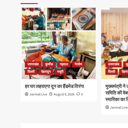
उत्तराखंड
कुमाँऊ
गढ़वाल
गैरसैण
उत्तराखंड
क
दिल्ली
देहरादून
मसूरी
दिल्ली
देहरा
हर घर लहराएगा दून का हैंडमेड तिरंगा
मुख्यमंत्री ने
समिति की वेब
Janmat Live
August 9, 2026
0
स्मारिका का
Janmat Live