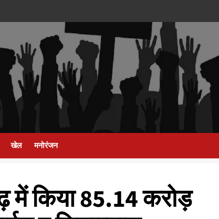
खेल
मनोरंजन
ागढ़ में किया 85.14 करोड़