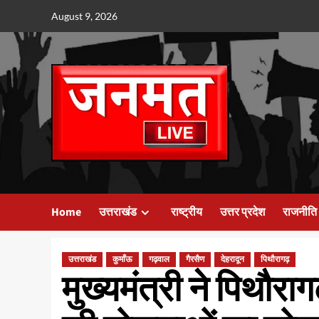
Skip
August 9, 2026
to
content
Home
उत्तराखंड
राष्ट्रीय
उत्तर प्रदेश
राजनीति
उत्तराखंड
कुमाँऊ
गढ़वाल
गैरसैण
देहरादून
पिथौरागढ़
मुख्यमंत्री ने पिथौर