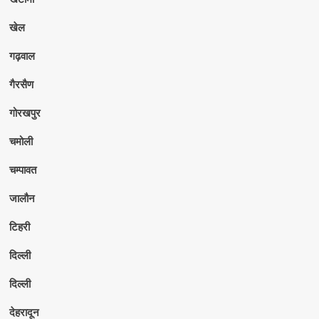
खेल
गढ़वाल
गैरसैण
गोरखपुर
चमोली
चम्पावत
जालौन
टिहरी
दिल्ली
दिल्ली
देहरादून