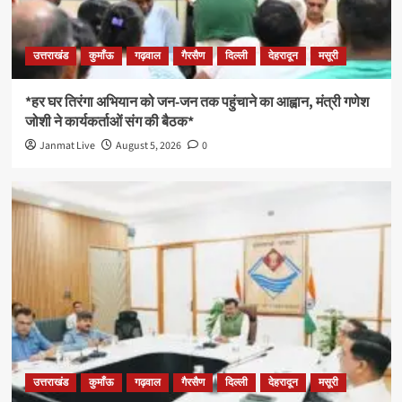
उत्तराखंड
कुमाँऊ
गढ़वाल
गैरसैण
दिल्ली
देहरादून
मसूरी
*हर घर तिरंगा अभियान को जन-जन तक पहुंचाने का आह्वान, मंत्री गणेश
जोशी ने कार्यकर्ताओं संग की बैठक*
Janmat Live
August 5, 2026
0
उत्तराखंड
कुमाँऊ
गढ़वाल
गैरसैण
दिल्ली
देहरादून
मसूरी