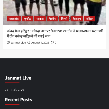
उत्तराखंड
कुमाँऊ
गढ़वाल
गैरसैण
दिल्ली
देहरादून
हरिद्वार
कांवड़ मेला हरिद्वार : कांगड़ा घाट पर तैनात SDRF टीम ने अलग-अलग घटनाओं
में तीन कांवड़ यात्रियों की बचाई जान
Janmat Live
August 4, 2026
0
Janmat Live
Jamnat Live
Recent Posts