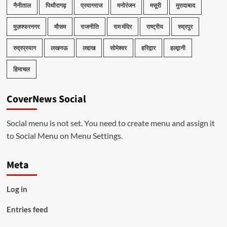
नैनीताल
पिथौरागढ़
प्रयागराज
मनोरंजन
मसूरी
मुरादाबाद
मुज़फ्फरनगर
मौसम
राजनीति
राम मंदिर
राष्ट्रीय
रुद्रपुर
रुद्रप्रयाग
लखनऊ
लद्दाख
सोमेश्वर
हरिद्वार
हल्द्वानी
हिमाचल
CoverNews Social
Social menu is not set. You need to create menu and assign it
to Social Menu on Menu Settings.
Meta
Log in
Entries feed