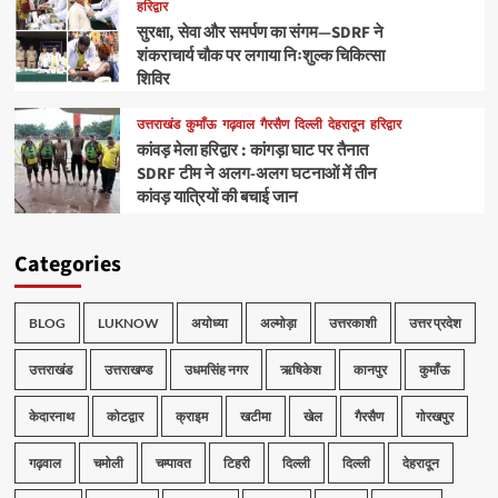
हरिद्वार
सुरक्षा, सेवा और समर्पण का संगम—SDRF ने
शंकराचार्य चौक पर लगाया निःशुल्क चिकित्सा
शिविर
उत्तराखंड
कुमाँऊ
गढ़वाल
गैरसैण
दिल्ली
देहरादून
हरिद्वार
कांवड़ मेला हरिद्वार : कांगड़ा घाट पर तैनात
SDRF टीम ने अलग-अलग घटनाओं में तीन
कांवड़ यात्रियों की बचाई जान
Categories
BLOG
LUKNOW
अयोध्या
अल्मोड़ा
उत्तरकाशी
उत्तर प्रदेश
उत्तराखंड
उत्तराखण्ड
उधमसिंह नगर
ऋषिकेश
कानपुर
कुमाँऊ
केदारनाथ
कोटद्वार
क्राइम
खटीमा
खेल
गैरसैण
गोरखपुर
गढ़वाल
चमोली
चम्पावत
टिहरी
दिल्ली
दिल्ली
देहरादून