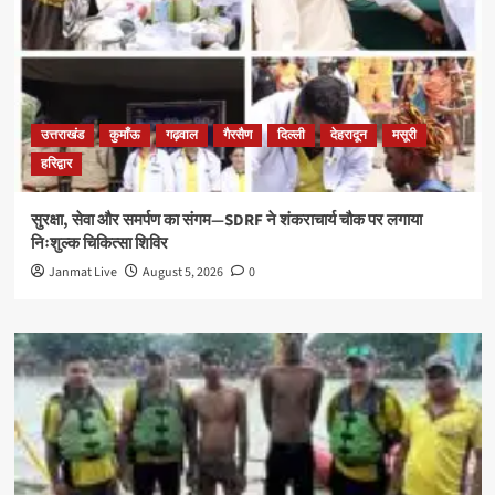
उत्तराखंड
कुमाँऊ
गढ़वाल
गैरसैण
दिल्ली
देहरादून
मसूरी
हरिद्वार
सुरक्षा, सेवा और समर्पण का संगम—SDRF ने शंकराचार्य चौक पर लगाया
निःशुल्क चिकित्सा शिविर
Janmat Live
August 5, 2026
0