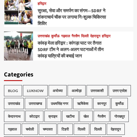
हरिद्वार
सुरक्षा, सेवा और समर्पण का संगम—SDRF ने
शंकराचार्य चौक पर लगाया निःशुल्क चिकित्सा
शिविर
उत्तराखंड
कुमाँऊ
गढ़वाल
गैरसैण
दिल्ली
देहरादून
हरिद्वार
कांवड़ मेला हरिद्वार : कांगड़ा घाट पर तैनात
SDRF टीम ने अलग-अलग घटनाओं में तीन
कांवड़ यात्रियों की बचाई जान
Categories
BLOG
LUKNOW
अयोध्या
अल्मोड़ा
उत्तरकाशी
उत्तर प्रदेश
उत्तराखंड
उत्तराखण्ड
उधमसिंह नगर
ऋषिकेश
कानपुर
कुमाँऊ
केदारनाथ
कोटद्वार
क्राइम
खटीमा
खेल
गैरसैण
गोरखपुर
गढ़वाल
चमोली
चम्पावत
टिहरी
दिल्ली
दिल्ली
देहरादून