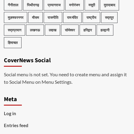
नैनीताल
पिथौरागढ़
प्रयागराज
मनोरंजन
मसूरी
मुरादाबाद
मुज़फ्फरनगर
मौसम
राजनीति
राम मंदिर
राष्ट्रीय
रुद्रपुर
रुद्रप्रयाग
लखनऊ
लद्दाख
सोमेश्वर
हरिद्वार
हल्द्वानी
हिमाचल
CoverNews Social
Social menu is not set. You need to create menu and assign it
to Social Menu on Menu Settings.
Meta
Log in
Entries feed