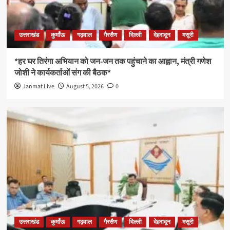
उत्तराखंड
कुमाँऊ
गढ़वाल
गैरसैण
दिल्ली
देहरादून
मसूरी
*हर घर तिरंगा अभियान को जन-जन तक पहुंचाने का आह्वान, मंत्री गणेश
जोशी ने कार्यकर्ताओं संग की बैठक*
Janmat Live
August 5, 2026
0
उत्तराखंड
कुमाँऊ
गढ़वाल
गैरसैण
दिल्ली
देहरादून
मसूरी