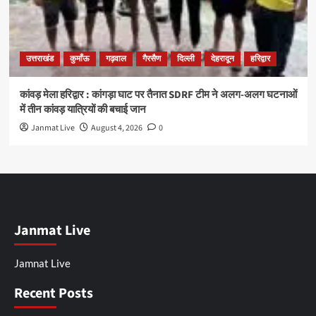
उत्तराखंड
कुमाँऊ
गढ़वाल
गैरसैण
दिल्ली
देहरादून
हरिद्वार
कांवड़ मेला हरिद्वार : कांगड़ा घाट पर तैनात SDRF टीम ने अलग-अलग घटनाओं
में तीन कांवड़ यात्रियों की बचाई जान
Janmat Live
August 4, 2026
0
Janmat Live
Jamnat Live
Recent Posts