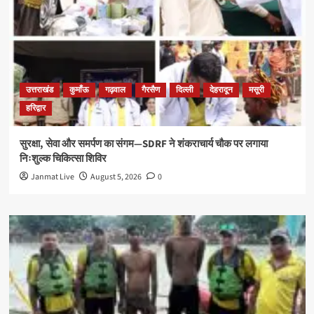
उत्तराखंड
कुमाँऊ
गढ़वाल
गैरसैण
दिल्ली
देहरादून
मसूरी
हरिद्वार
सुरक्षा, सेवा और समर्पण का संगम—SDRF ने शंकराचार्य चौक पर लगाया
निःशुल्क चिकित्सा शिविर
Janmat Live
August 5, 2026
0