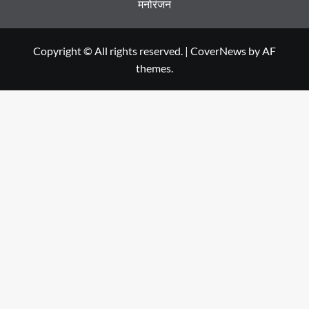
मनोरंजन
Copyright © All rights reserved.
|
CoverNews
by AF
themes.