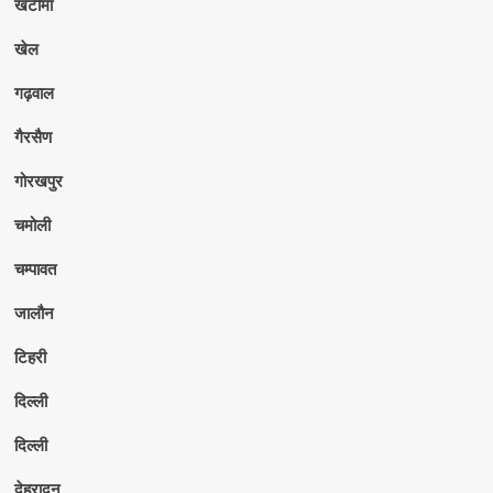
खटीमा
खेल
गढ़वाल
गैरसैण
गोरखपुर
चमोली
चम्पावत
जालौन
टिहरी
दिल्ली
दिल्ली
देहरादून