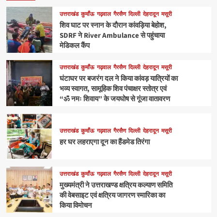
उत्तराखंड
कुमाँऊ
गढ़वाल
गैरसैण
दिल्ली
देहरादून
मसूरी
शिव घाट पर स्नान के दौरान कांवड़िया बेहोश,
SDRF ने River Ambulance से पहुंचाया
मेडिकल कैंप
उत्तराखंड
कुमाँऊ
गढ़वाल
गैरसैण
दिल्ली
देहरादून
मसूरी
घंटाघर पर बजरंग दल ने किया कांवड़ यात्रियों का
भव्य स्वागत, सामूहिक शिव पंचाक्षर स्तोत्र एवं
“ॐ नमः शिवाय” के जयघोष से गूंजा वातावरण
उत्तराखंड
कुमाँऊ
गढ़वाल
गैरसैण
दिल्ली
देहरादून
मसूरी
हर घर लहराएगा दून का हैंडमेड तिरंगा
उत्तराखंड
कुमाँऊ
गढ़वाल
गैरसैण
दिल्ली
देहरादून
मसूरी
मुख्यमंत्री ने उत्तराखण्ड क्षत्रिय कल्याण समिति
की वेबसाइट एवं क्षत्रिय जागरण स्मारिका का
किया विमोचन