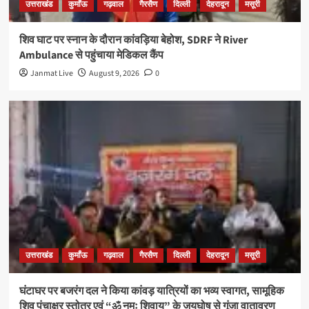
उत्तराखंड
कुमाँऊ
गढ़वाल
गैरसैण
दिल्ली
देहरादून
मसूरी
शिव घाट पर स्नान के दौरान कांवड़िया बेहोश, SDRF ने River
Ambulance से पहुंचाया मेडिकल कैंप
Janmat Live
August 9, 2026
0
उत्तराखंड
कुमाँऊ
गढ़वाल
गैरसैण
दिल्ली
देहरादून
मसूरी
घंटाघर पर बजरंग दल ने किया कांवड़ यात्रियों का भव्य स्वागत, सामूहिक
शिव पंचाक्षर स्तोत्र एवं “ॐ नमः शिवाय” के जयघोष से गूंजा वातावरण