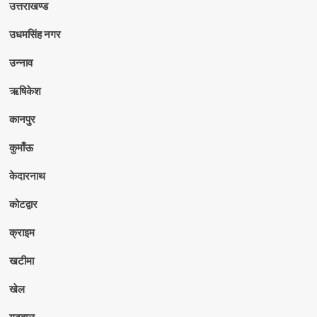
उत्तराखण्ड
उधमसिंह नगर
उन्नाव
ऋषिकेश
कानपुर
कुमाँऊ
केदारनाथ
कोटद्वार
क्राइम
खटीमा
खेल
गढ़वाल