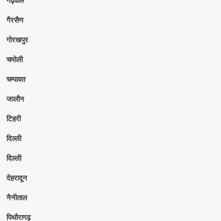
गैरसैण
गोरखपुर
चमोली
चम्पावत
जालौन
टिहरी
दिल्ली
दिल्ली
देहरादून
नैनीताल
पिथौरागढ़