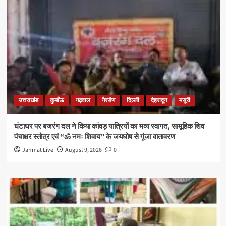
उत्तराखंड
कुमाँऊ
गढ़वाल
गैरसैण
दिल्ली
देहरादून
मसूरी
घंटाघर पर बजरंग दल ने किया कांवड़ यात्रियों का भव्य स्वागत, सामूहिक शिव
पंचाक्षर स्तोत्र एवं “ॐ नमः शिवाय” के जयघोष से गूंजा वातावरण
Janmat Live
August 9, 2026
0