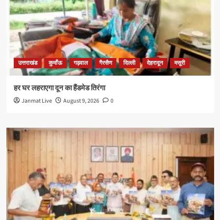
उत्तराखंड
कुमाँऊ
गढ़वाल
गैरसैण
दिल्ली
देहरादून
मसूरी
हर घर लहराएगा दून का हैंडमेड तिरंगा
Janmat Live
August 9, 2026
0