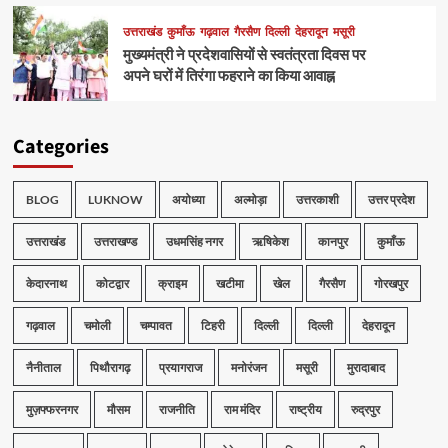
उत्तराखंड
कुमाँऊ
गढ़वाल
गैरसैण
दिल्ली
देहरादून
मसूरी
मुख्यमंत्री ने प्रदेशवासियों से स्वतंत्रता दिवस पर
अपने घरों में तिरंगा फहराने का किया आवाह्न
Categories
BLOG
LUKNOW
अयोध्या
अल्मोड़ा
उत्तरकाशी
उत्तर प्रदेश
उत्तराखंड
उत्तराखण्ड
उधमसिंह नगर
ऋषिकेश
कानपुर
कुमाँऊ
केदारनाथ
कोटद्वार
क्राइम
खटीमा
खेल
गैरसैण
गोरखपुर
गढ़वाल
चमोली
चम्पावत
टिहरी
दिल्ली
दिल्ली
देहरादून
नैनीताल
पिथौरागढ़
प्रयागराज
मनोरंजन
मसूरी
मुरादाबाद
मुज़फ्फरनगर
मौसम
राजनीति
राम मंदिर
राष्ट्रीय
रुद्रपुर