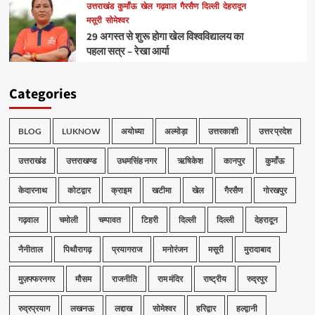
उत्तराखंड
कुमाँऊ
खेल
गढ़वाल
गैरसैण
दिल्ली
देहरादून
मसूरी
सोमेश्वर
29 अगस्त से शुरू होगा खेल विश्वविद्यालय का
पहला सत्र – रेखा आर्या
Categories
BLOG
LUKNOW
अयोध्या
अल्मोड़ा
उत्तरकाशी
उत्तर प्रदेश
उत्तराखंड
उत्तराखण्ड
उधमसिंह नगर
ऋषिकेश
कानपुर
कुमाँऊ
केदारनाथ
कोटद्वार
क्राइम
खटीमा
खेल
गैरसैण
गोरखपुर
गढ़वाल
चमोली
चम्पावत
टिहरी
दिल्ली
दिल्ली
देहरादून
नैनीताल
पिथौरागढ़
प्रयागराज
मनोरंजन
मसूरी
मुरादाबाद
मुज़फ्फरनगर
मौसम
राजनीति
राम मंदिर
राष्ट्रीय
रुद्रपुर
रुद्रप्रयाग
लखनऊ
लद्दाख
सोमेश्वर
हरिद्वार
हल्द्वानी