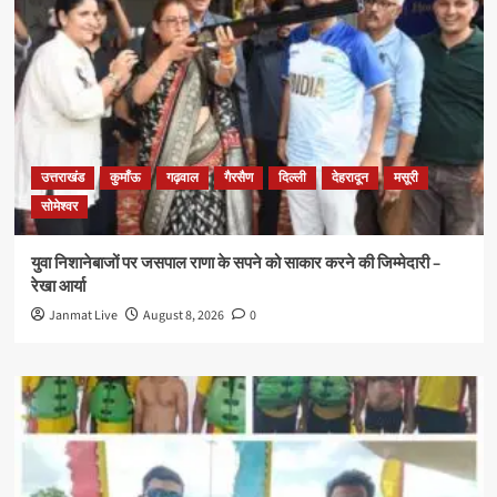
उत्तराखंड
कुमाँऊ
गढ़वाल
गैरसैण
दिल्ली
देहरादून
मसूरी
सोमेश्वर
युवा निशानेबाजों पर जसपाल राणा के सपने को साकार करने की जिम्मेदारी –
रेखा आर्या
Janmat Live
August 8, 2026
0