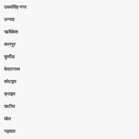
उधमसिंह नगर
उन्नाव
ऋषिकेश
कानपुर
कुमाँऊ
केदारनाथ
कोटद्वार
क्राइम
खटीमा
खेल
गढ़वाल