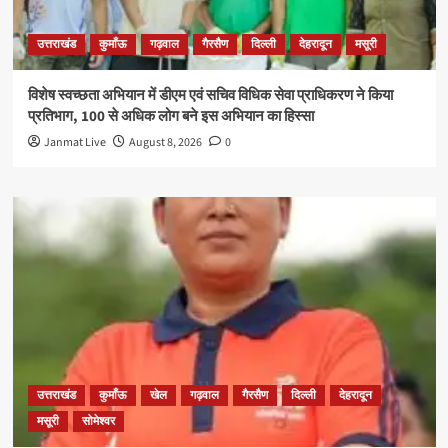
उत्तराखंड
कुमाँऊ
गढ़वाल
गैरसैण
दिल्ली
देहरादून
मसूरी
विशेष स्वच्छता अभियान में डीएम एवं सचिव विधिक सेवा प्राधिकरण ने किया
प्रतिभाग, 100 से अधिक लोग बने इस अभियान का हिस्सा
Janmat Live
August 8, 2026
0
उत्तराखंड
कुमाँऊ
खेल
गढ़वाल
गैरसैण
दिल्ली
देहरादून
मसूरी
सोमेश्वर