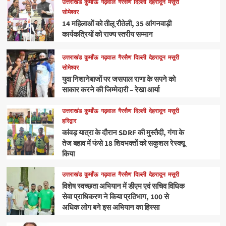
उत्तराखंड
कुमाँऊ
गढ़वाल
गैरसैण
दिल्ली
देहरादून
मसूरी
सोमेश्वर
14 महिलाओं को तीलू रौतेली, 35 आंगनवाड़ी
कार्यकत्रियों को राज्य स्तरीय सम्मान
उत्तराखंड
कुमाँऊ
गढ़वाल
गैरसैण
दिल्ली
देहरादून
मसूरी
सोमेश्वर
युवा निशानेबाजों पर जसपाल राणा के सपने को
साकार करने की जिम्मेदारी – रेखा आर्या
उत्तराखंड
कुमाँऊ
गढ़वाल
गैरसैण
दिल्ली
देहरादून
मसूरी
हरिद्वार
कांवड़ यात्रा के दौरान SDRF की मुस्तैदी, गंगा के
तेज बहाव में फंसे 18 शिवभक्तों को सकुशल रेस्क्यू
किया
उत्तराखंड
कुमाँऊ
गढ़वाल
गैरसैण
दिल्ली
देहरादून
मसूरी
विशेष स्वच्छता अभियान में डीएम एवं सचिव विधिक
सेवा प्राधिकरण ने किया प्रतिभाग, 100 से
अधिक लोग बने इस अभियान का हिस्सा