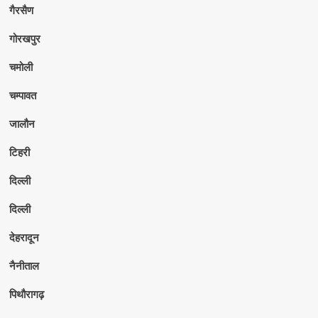
गैरसैण
गोरखपुर
चमोली
चम्पावत
जालौन
टिहरी
दिल्ली
दिल्ली
देहरादून
नैनीताल
पिथौरागढ़