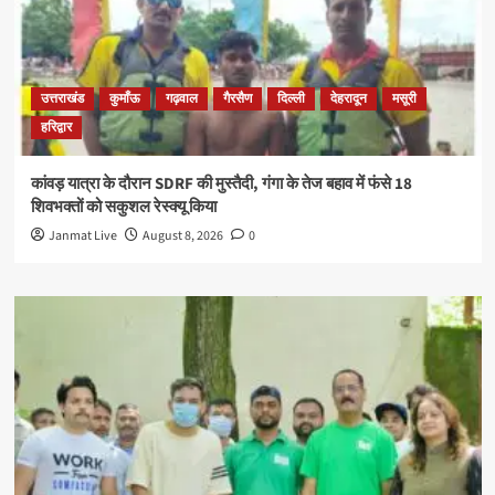
उत्तराखंड
कुमाँऊ
गढ़वाल
गैरसैण
दिल्ली
देहरादून
मसूरी
हरिद्वार
कांवड़ यात्रा के दौरान SDRF की मुस्तैदी, गंगा के तेज बहाव में फंसे 18
शिवभक्तों को सकुशल रेस्क्यू किया
Janmat Live
August 8, 2026
0