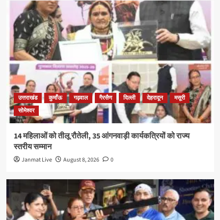
उत्तराखंड
कुमाँऊ
गढ़वाल
गैरसैण
दिल्ली
देहरादून
मसूरी
सोमेश्वर
14 महिलाओं को तीलू रौतेली, 35 आंगनवाड़ी कार्यकत्रियों को राज्य
स्तरीय सम्मान
Janmat Live
August 8, 2026
0