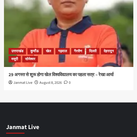
उत्तराखंड
कुमाँऊ
खेल
गढ़वाल
गैरसैण
दिल्ली
देहरादून
मसूरी
सोमेश्वर
29 अगस्त से शुरू होगा खेल विश्वविद्यालय का पहला सत्र – रेखा आर्या
Janmat Live
August 8, 2026
0
Janmat Live