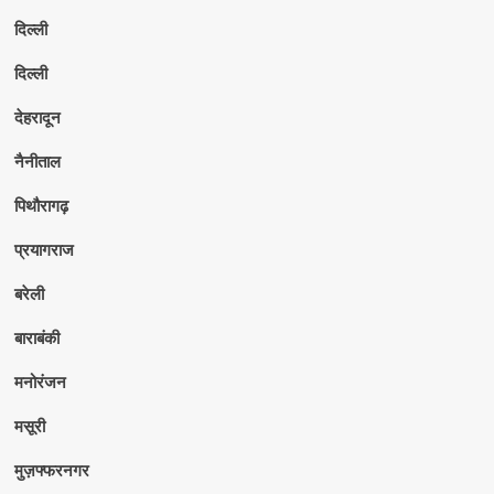
दिल्ली
दिल्ली
देहरादून
नैनीताल
पिथौरागढ़
प्रयागराज
बरेली
बाराबंकी
मनोरंजन
मसूरी
मुज़फ्फरनगर