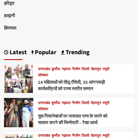
हरिद्वार
हल्द्वानी
हिमाचल
Latest
Popular
Trending
उत्तराखंड
कुमाँऊ
गढ़वाल
गैरसैण
दिल्ली
देहरादून
मसूरी
सोमेश्वर
14 महिलाओं को तीलू रौतेली, 35 आंगनवाड़ी
कार्यकत्रियों को राज्य स्तरीय सम्मान
उत्तराखंड
कुमाँऊ
गढ़वाल
गैरसैण
दिल्ली
देहरादून
मसूरी
सोमेश्वर
युवा निशानेबाजों पर जसपाल राणा के सपने को
साकार करने की जिम्मेदारी – रेखा आर्या
उत्तराखंड
कुमाँऊ
गढ़वाल
गैरसैण
दिल्ली
देहरादून
मसूरी