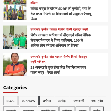
हरिद्वार
कांवड़ यात्रा के दौरान SDRF की मुस्तैदी, गंगा के
तेज बहाव में फंसे 18 शिवभक्तों को सकुशल रेस्क्यू
किया
उत्तराखंड
कुमाँऊ
गढ़वाल
गैरसैण
दिल्ली
देहरादून
मसूरी
विशेष स्वच्छता अभियान में डीएम एवं सचिव विधिक
सेवा प्राधिकरण ने किया प्रतिभाग, 100 से
अधिक लोग बने इस अभियान का हिस्सा
उत्तराखंड
कुमाँऊ
खेल
गढ़वाल
गैरसैण
दिल्ली
देहरादून
मसूरी
सोमेश्वर
29 अगस्त से शुरू होगा खेल विश्वविद्यालय का
पहला सत्र – रेखा आर्या
Categories
BLOG
LUKNOW
अयोध्या
अल्मोड़ा
उत्तरकाशी
उत्तर प्रदेश