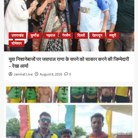
उत्तराखंड
कुमाँऊ
गढ़वाल
गैरसैण
दिल्ली
देहरादून
मसूरी
सोमेश्वर
युवा निशानेबाजों पर जसपाल राणा के सपने को साकार करने की जिम्मेदारी
– रेखा आर्या
Janmat Live
August 8, 2026
0