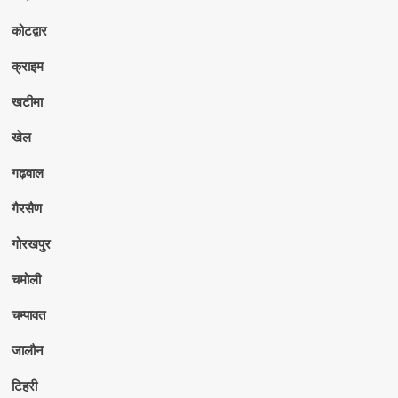
कोटद्वार
क्राइम
खटीमा
खेल
गढ़वाल
गैरसैण
गोरखपुर
चमोली
चम्पावत
जालौन
टिहरी