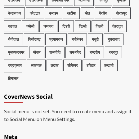
उत्तराखंड
उत्तराखण्ड
उधमसिंह नगर
ऋषिकेश
कानपुर
कुमाँऊ
केदारनाथ
कोटद्वार
क्राइम
खटीमा
खेल
गैरसैण
गोरखपुर
गढ़वाल
चमोली
चम्पावत
टिहरी
दिल्ली
दिल्ली
देहरादून
नैनीताल
पिथौरागढ़
प्रयागराज
मनोरंजन
मसूरी
मुरादाबाद
मुज़फ्फरनगर
मौसम
राजनीति
राम मंदिर
राष्ट्रीय
रुद्रपुर
रुद्रप्रयाग
लखनऊ
लद्दाख
सोमेश्वर
हरिद्वार
हल्द्वानी
हिमाचल
CoverNews Social
Social menu is not set. You need to create menu and assign it
to Social Menu on Menu Settings.
Meta