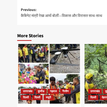
Post
Previous:
कैबिनेट मंत्री रेखा आर्या बोलीं—विकास और विरासत साथ-साथ
navigation
More Stories
उत्तराखंड
कुमाँऊ
गढ़वाल
गैरसैण
उत्तराखंड
क
दिल्ली
दिल्ली
मसूरी
दिल्ली
देहरा