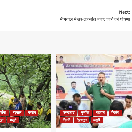
Next:
भीमताल में उप-तहसील बनाए जाने की घोषणा
ुमाँऊ
गढ़वाल
गैरसैण
उत्तराखंड
कुमाँऊ
गढ़वाल
गैरसैण
दून
मसूरी
दिल्ली
देहरादून
मसूरी