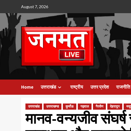
Skip
August 7, 2026
to
content
Home
उत्तराखंड
राष्ट्रीय
उत्तर प्रदेश
राजनीति
उत्तराखंड
उत्तराखण्ड
कुमाँऊ
गढ़वाल
गैरसैण
देहरादून
मसू
मानव-वन्यजीव संघर्ष 