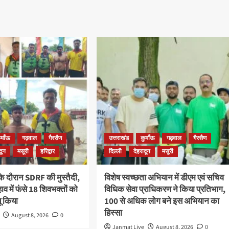
ुमाँऊ
गढ़वाल
गैरसैण
उत्तराखंड
कुमाँऊ
गढ़वाल
गैरसैण
दून
मसूरी
हरिद्वार
दिल्ली
देहरादून
मसूरी
 के दौरान SDRF की मुस्तैदी,
विशेष स्वच्छता अभियान में डीएम एवं सचिव
हाव में फंसे 18 शिवभक्तों को
विधिक सेवा प्राधिकरण ने किया प्रतिभाग,
ू किया
100 से अधिक लोग बने इस अभियान का
हिस्सा
August 8, 2026
0
Janmat Live
August 8, 2026
0