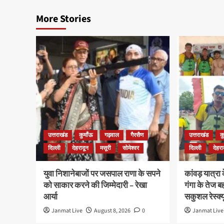
More Stories
उत्तराखंड
कुमाँऊ
गढ़वाल
गैरसैण
उत्तराखंड
क
दिल्ली
देहरादून
मसूरी
सोमेश्वर
दिल्ली
देहरा
युवा निशानेबाजों पर जसपाल राणा के सपने
कांवड़ यात्रा
को साकार करने की जिम्मेदारी – रेखा
गंगा के तेज ब
आर्या
सकुशल रेस्क्य
Janmat Live
August 8, 2026
0
Janmat Live