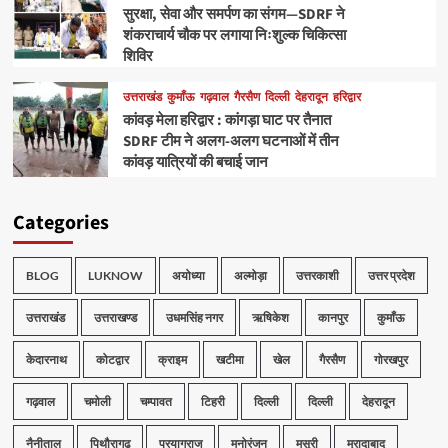
सुरक्षा, सेवा और समर्पण का संगम—SDRF ने
शंकराचार्य चौक पर लगाया निःशुल्क चिकित्सा
शिविर
उत्तराखंड
कुमाँऊ
गढ़वाल
गैरसैण
दिल्ली
देहरादून
हरिद्वार
कांवड़ मेला हरिद्वार : कांगड़ा घाट पर तैनात
SDRF टीम ने अलग-अलग घटनाओं में तीन
कांवड़ यात्रियों की बचाई जान
Categories
BLOG
LUKNOW
अयोध्या
अल्मोड़ा
उत्तरकाशी
उत्तर प्रदेश
उत्तराखंड
उत्तराखण्ड
उधमसिंह नगर
ऋषिकेश
कानपुर
कुमाँऊ
केदारनाथ
कोटद्वार
क्राइम
खटीमा
खेल
गैरसैण
गोरखपुर
गढ़वाल
चमोली
चम्पावत
टिहरी
दिल्ली
दिल्ली
देहरादून
नैनीताल
पिथौरागढ़
प्रयागराज
मनोरंजन
मसूरी
मुरादाबाद