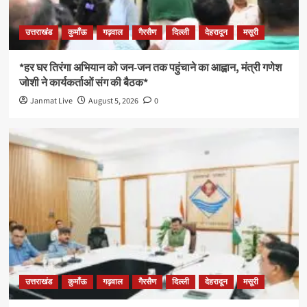
उत्तराखंड
कुमाँऊ
गढ़वाल
गैरसैण
दिल्ली
देहरादून
मसूरी
*हर घर तिरंगा अभियान को जन-जन तक पहुंचाने का आह्वान, मंत्री गणेश
जोशी ने कार्यकर्ताओं संग की बैठक*
Janmat Live
August 5, 2026
0
उत्तराखंड
कुमाँऊ
गढ़वाल
गैरसैण
दिल्ली
देहरादून
मसूरी