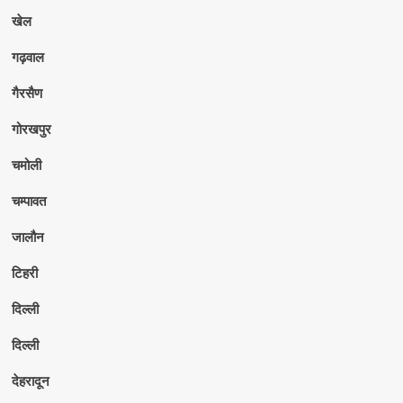
खेल
गढ़वाल
गैरसैण
गोरखपुर
चमोली
चम्पावत
जालौन
टिहरी
दिल्ली
दिल्ली
देहरादून