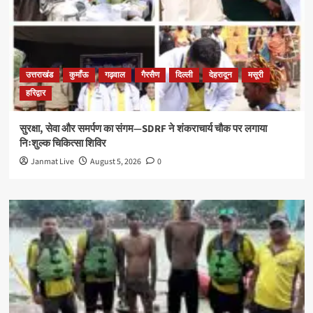
उत्तराखंड
कुमाँऊ
गढ़वाल
गैरसैण
दिल्ली
देहरादून
मसूरी
हरिद्वार
सुरक्षा, सेवा और समर्पण का संगम—SDRF ने शंकराचार्य चौक पर लगाया
निःशुल्क चिकित्सा शिविर
Janmat Live
August 5, 2026
0