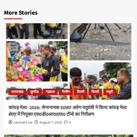
More Stories
उत्तराखंड
कुमाँऊ
गढ़वाल
गैरसैण
दिल्ली
दिल्ली
मसूरी
कांवड़ मेला–2026: सेनानायक SDRF अर्पण यदुवंशी ने किया कांवड़ मेला
क्षेत्र में नियुक्त एस0डी0आर0एफ0 टीमो का निरीक्षण
Janmat Live
August 7, 2026
0