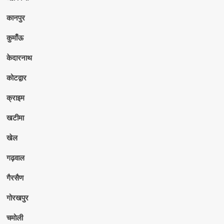
कानपुर
कुमाँऊ
केदारनाथ
कोटद्वार
क्राइम
खटीमा
खेल
गढ़वाल
गैरसैण
गोरखपुर
चमोली