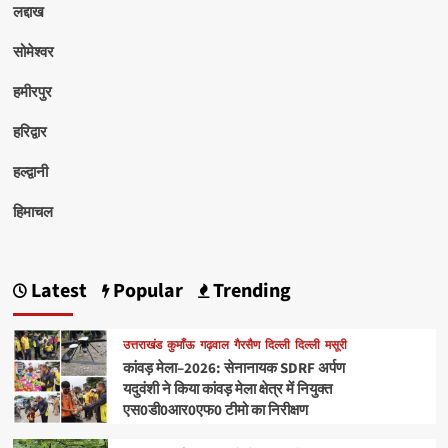
लद्दाख
सोमेश्वर
हमीरपुर
हरिद्वार
हल्द्वानी
हिमाचल
Latest
Popular
Trending
उत्तराखंड
कुमाँऊ
गढ़वाल
गैरसैण
दिल्ली
दिल्ली
मसूरी
कांवड़ मेला–2026: सेनानायक SDRF अर्पण
यदुवंशी ने किया कांवड़ मेला क्षेत्र में नियुक्त
एस0डी0आर0एफ0 टीमो का निरीक्षण