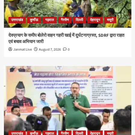
उत्तराखंड
कुमाँऊ
गढ़वाल
गैरसैण
दिल्ली
देहरादून
मसूरी
देवप्रयाग के समीप बोलेरो वाहन गहरी खाई में दुर्घटनाग्रस्त, SDRF द्वारा राहत
एवं बचाव अभियान जारी
Janmat Live
August 7, 2026
0
उत्तराखंड
कुमाँऊ
गढ़वाल
गैरसैण
दिल्ली
देहरादून
मसूरी