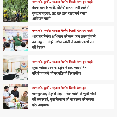
उत्तराखंड
कुमाँऊ
गढ़वाल
गैरसैण
दिल्ली
देहरादून
मसूरी
देवप्रयाग के समीप बोलेरो वाहन गहरी खाई में
दुर्घटनाग्रस्त, SDRF द्वारा राहत एवं बचाव
अभियान जारी
उत्तराखंड
कुमाँऊ
गढ़वाल
गैरसैण
दिल्ली
देहरादून
मसूरी
*हर घर तिरंगा अभियान को जन-जन तक पहुंचाने
का आह्वान, मंत्री गणेश जोशी ने कार्यकर्ताओं संग
की बैठक*
उत्तराखंड
कुमाँऊ
गढ़वाल
गैरसैण
दिल्ली
देहरादून
मसूरी
मुख्य सचिव आनन्द बर्द्धन ने वाह्य सहायतित
परियोजनाओं की प्रगति की कि समीक्षा
उत्तराखंड
कुमाँऊ
गढ़वाल
गैरसैण
दिल्ली
देहरादून
जनसुनवाई में कृषि मंत्री गणेश जोशी ने सुनीं लोगों
की समस्याएं, युवा किसान की सफलता को बताया
प्रेरणादायक