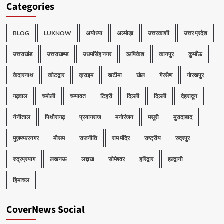
Categories
BLOG
LUKNOW
अयोध्या
अल्मोड़ा
उत्तरकाशी
उत्तर प्रदेश
उत्तराखंड
उत्तराखण्ड
उधमसिंह नगर
ऋषिकेश
कानपुर
कुमाँऊ
केदारनाथ
कोटद्वार
क्राइम
खटीमा
खेल
गैरसैण
गोरखपुर
गढ़वाल
चमोली
चम्पावत
टिहरी
दिल्ली
दिल्ली
देहरादून
नैनीताल
पिथौरागढ़
प्रयागराज
मनोरंजन
मसूरी
मुरादाबाद
मुज़फ्फरनगर
मौसम
राजनीति
राम मंदिर
राष्ट्रीय
रुद्रपुर
रुद्रप्रयाग
लखनऊ
लद्दाख
सोमेश्वर
हरिद्वार
हल्द्वानी
हिमाचल
CoverNews Social