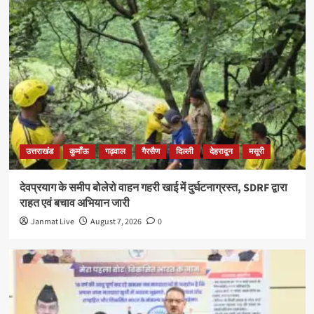
उत्तराखंड
कुमाँऊ
गढ़वाल
गैरसैण
दिल्ली
देहरादून
मसूरी
देवप्रयाग के समीप बोलेरो वाहन गहरी खाई में दुर्घटनाग्रस्त, SDRF द्वारा
राहत एवं बचाव अभियान जारी
Janmat Live
August 7, 2026
0