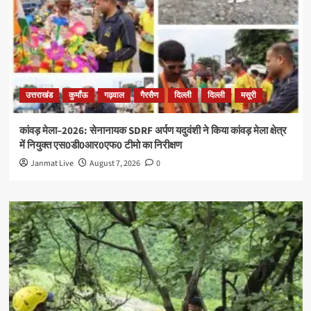
उत्तराखंड
कुमाँऊ
गढ़वाल
गैरसैण
दिल्ली
दिल्ली
मसूरी
कांवड़ मेला–2026: सेनानायक SDRF अर्पण यदुवंशी ने किया कांवड़ मेला क्षेत्र
में नियुक्त एस0डी0आर0एफ0 टीमो का निरीक्षण
Janmat Live
August 7, 2026
0