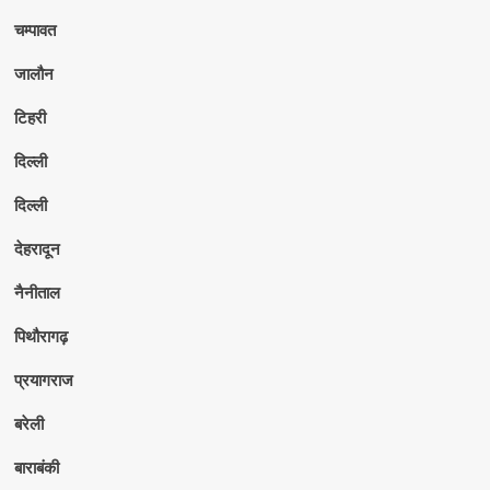
चम्पावत
जालौन
टिहरी
दिल्ली
दिल्ली
देहरादून
नैनीताल
पिथौरागढ़
प्रयागराज
बरेली
बाराबंकी