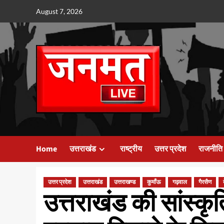
Skip
August 7, 2026
to
content
Home
उत्तराखंड
राष्ट्रीय
उत्तर प्रदेश
राजनीति
उत्तर प्रदेश
उत्तराखंड
उत्तराखण्ड
कुमाँऊ
गढ़वाल
गैरसैण
उत्तराखंड की सांस्क