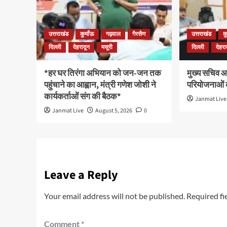
उत्तराखंड
कुमाँऊ
गढ़वाल
गैरसैण
उत्तराखंड
क
दिल्ली
देहरादून
मसूरी
दिल्ली
देहरा
*हर घर तिरंगा अभियान को जन-जन तक
मुख्य सचिव आन
पहुंचाने का आह्वान, मंत्री गणेश जोशी ने
परियोजनाओं क
कार्यकर्ताओं संग की बैठक*
Janmat Live
Janmat Live
August 5, 2026
0
Leave a Reply
Your email address will not be published.
Required fi
Comment
*