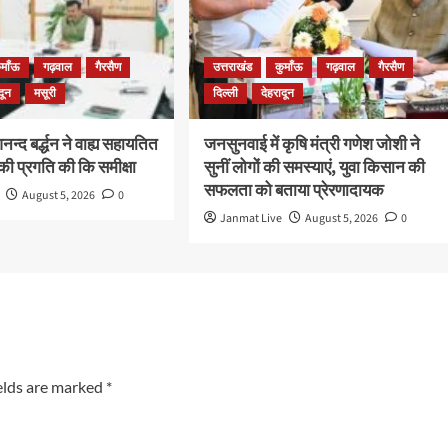
ुमाँऊ
गढ़वाल
गैरसैण
उत्तराखंड
कुमाँऊ
गढ़वाल
गैरसैण
दून
मसूरी
दिल्ली
देहरादून
न्द बर्द्धन ने वाह्य सहायतित
जनसुनवाई में कृषि मंत्री गणेश जोशी ने
ी प्रगति की कि समीक्षा
सुनीं लोगों की समस्याएं, युवा किसान की
सफलता को बताया प्रेरणादायक
August 5, 2026
0
Janmat Live
August 5, 2026
0
elds are marked
*