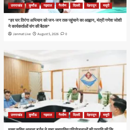
उत्तराखंड
कुमाँऊ
गढ़वाल
गैरसैण
दिल्ली
देहरादून
मसूरी
*हर घर तिरंगा अभियान को जन-जन तक पहुंचाने का आह्वान, मंत्री गणेश जोशी
ने कार्यकर्ताओं संग की बैठक*
Janmat Live
August 5, 2026
0
उत्तराखंड
कुमाँऊ
गढ़वाल
गैरसैण
दिल्ली
देहरादून
मसूरी
मुख्य सचिव आनन्द बर्द्धन ने वाह्य सहायतित परियोजनाओं की प्रगति की कि