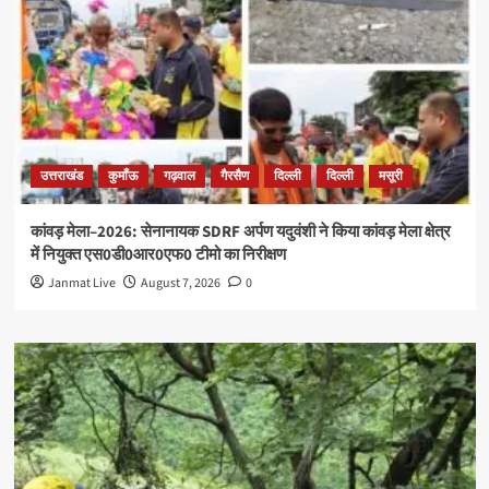
उत्तराखंड
कुमाँऊ
गढ़वाल
गैरसैण
दिल्ली
दिल्ली
मसूरी
कांवड़ मेला–2026: सेनानायक SDRF अर्पण यदुवंशी ने किया कांवड़ मेला क्षेत्र
में नियुक्त एस0डी0आर0एफ0 टीमो का निरीक्षण
Janmat Live
August 7, 2026
0