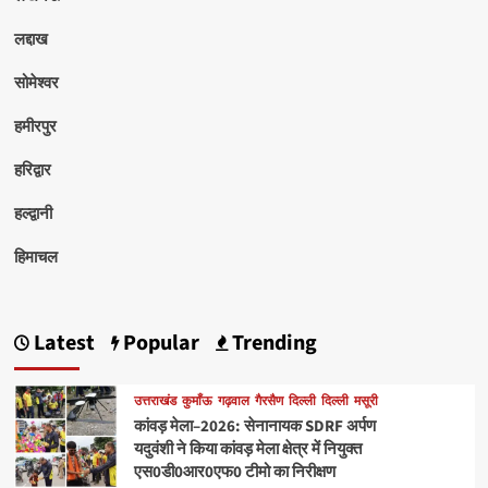
लद्दाख
सोमेश्वर
हमीरपुर
हरिद्वार
हल्द्वानी
हिमाचल
Latest
Popular
Trending
उत्तराखंड
कुमाँऊ
गढ़वाल
गैरसैण
दिल्ली
दिल्ली
मसूरी
कांवड़ मेला–2026: सेनानायक SDRF अर्पण
यदुवंशी ने किया कांवड़ मेला क्षेत्र में नियुक्त
एस0डी0आर0एफ0 टीमो का निरीक्षण