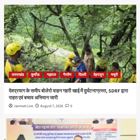
उत्तराखंड
कुमाँऊ
गढ़वाल
गैरसैण
दिल्ली
देहरादून
मसूरी
देवप्रयाग के समीप बोलेरो वाहन गहरी खाई में दुर्घटनाग्रस्त, SDRF द्वारा
राहत एवं बचाव अभियान जारी
Janmat Live
August 7, 2026
0