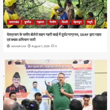
उत्तराखंड
कुमाँऊ
गढ़वाल
गैरसैण
दिल्ली
देहरादून
मसूरी
देवप्रयाग के समीप बोलेरो वाहन गहरी खाई में दुर्घटनाग्रस्त, SDRF द्वारा राहत
एवं बचाव अभियान जारी
Janmat Live
August 7, 2026
0