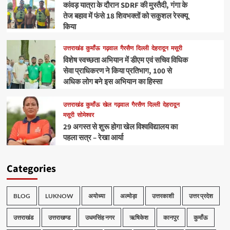
कांवड़ यात्रा के दौरान SDRF की मुस्तैदी, गंगा के
तेज बहाव में फंसे 18 शिवभक्तों को सकुशल रेस्क्यू
किया
उत्तराखंड
कुमाँऊ
गढ़वाल
गैरसैण
दिल्ली
देहरादून
मसूरी
विशेष स्वच्छता अभियान में डीएम एवं सचिव विधिक
सेवा प्राधिकरण ने किया प्रतिभाग, 100 से
अधिक लोग बने इस अभियान का हिस्सा
उत्तराखंड
कुमाँऊ
खेल
गढ़वाल
गैरसैण
दिल्ली
देहरादून
मसूरी
सोमेश्वर
29 अगस्त से शुरू होगा खेल विश्वविद्यालय का
पहला सत्र – रेखा आर्या
Categories
BLOG
LUKNOW
अयोध्या
अल्मोड़ा
उत्तरकाशी
उत्तर प्रदेश
उत्तराखंड
उत्तराखण्ड
उधमसिंह नगर
ऋषिकेश
कानपुर
कुमाँऊ