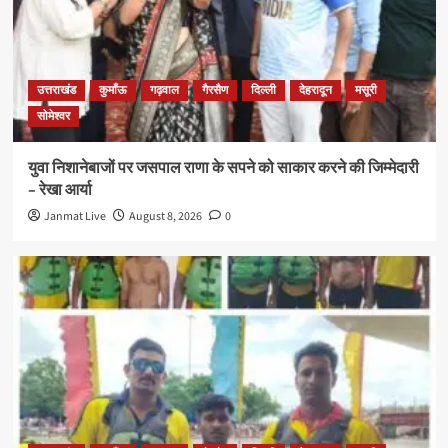
उत्तराखंड
कुमाँऊ
गढ़वाल
गैरसैण
दिल्ली
देहरादून
मसूरी
सोमेश्वर
युवा निशानेबाजों पर जसपाल राणा के सपने को साकार करने की जिम्मेदारी
– रेखा आर्या
Janmat Live
August 8, 2026
0