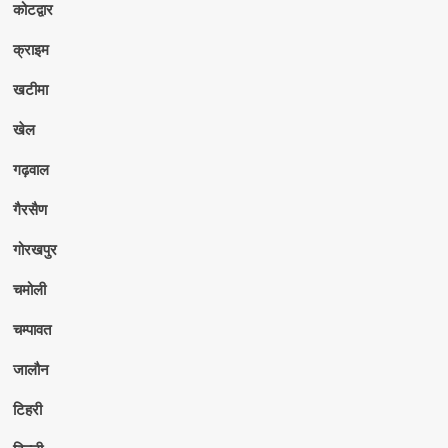
कोटद्वार
क्राइम
खटीमा
खेल
गढ़वाल
गैरसैण
गोरखपुर
चमोली
चम्पावत
जालौन
टिहरी