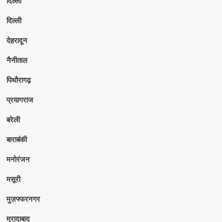
दिल्ली
दिल्ली
देहरादून
नैनीताल
पिथौरागढ़
प्रयागराज
बरेली
बाराबंकी
मनोरंजन
मसूरी
मुज़फ्फरनगर
मुरादाबाद