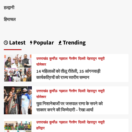
हल्द्वानी
हिमाचल
Latest
Popular
Trending
उत्तराखंड
कुमाँऊ
गढ़वाल
गैरसैण
दिल्ली
देहरादून
मसूरी
सोमेश्वर
14 महिलाओं को तीलू रौतेली, 35 आंगनवाड़ी
कार्यकत्रियों को राज्य स्तरीय सम्मान
उत्तराखंड
कुमाँऊ
गढ़वाल
गैरसैण
दिल्ली
देहरादून
मसूरी
सोमेश्वर
युवा निशानेबाजों पर जसपाल राणा के सपने को
साकार करने की जिम्मेदारी – रेखा आर्या
उत्तराखंड
कुमाँऊ
गढ़वाल
गैरसैण
दिल्ली
देहरादून
मसूरी
हरिद्वार