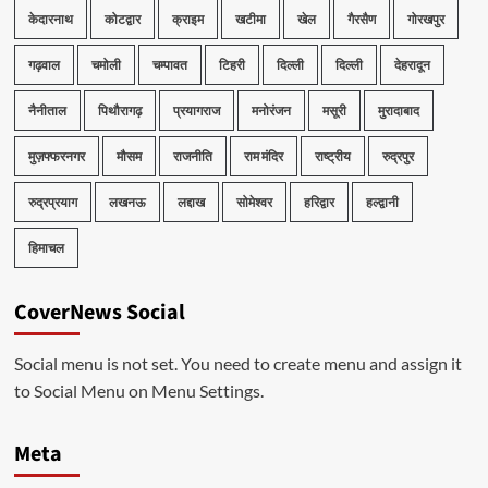
केदारनाथ
कोटद्वार
क्राइम
खटीमा
खेल
गैरसैण
गोरखपुर
गढ़वाल
चमोली
चम्पावत
टिहरी
दिल्ली
दिल्ली
देहरादून
नैनीताल
पिथौरागढ़
प्रयागराज
मनोरंजन
मसूरी
मुरादाबाद
मुज़फ्फरनगर
मौसम
राजनीति
राम मंदिर
राष्ट्रीय
रुद्रपुर
रुद्रप्रयाग
लखनऊ
लद्दाख
सोमेश्वर
हरिद्वार
हल्द्वानी
हिमाचल
CoverNews Social
Social menu is not set. You need to create menu and assign it
to Social Menu on Menu Settings.
Meta