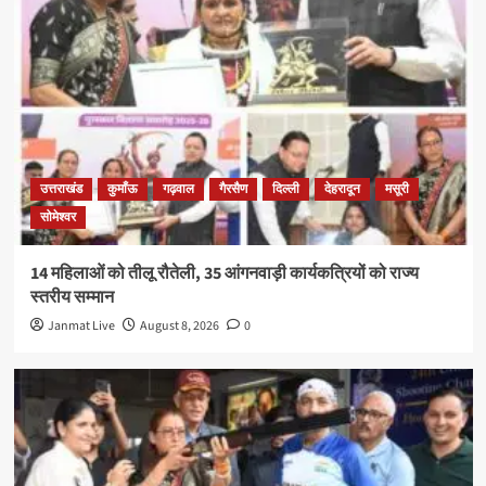
उत्तराखंड
कुमाँऊ
गढ़वाल
गैरसैण
दिल्ली
देहरादून
मसूरी
सोमेश्वर
14 महिलाओं को तीलू रौतेली, 35 आंगनवाड़ी कार्यकत्रियों को राज्य
स्तरीय सम्मान
Janmat Live
August 8, 2026
0