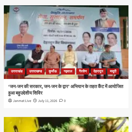
उत्तराखंड
उत्तराखण्ड
कुमाँऊ
गढ़वाल
गैरसैण
देहरादून
मसूरी
‘जन-जन की सरकार, जन-जन के द्वार’ अभियान के तहत कैंट में आयोजित
हुआ बहुउद्देशीय शिविर
Janmat Live
July 11, 2026
0