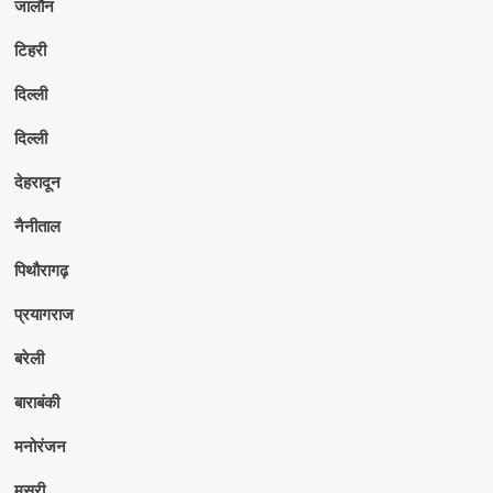
जालौन
टिहरी
दिल्ली
दिल्ली
देहरादून
नैनीताल
पिथौरागढ़
प्रयागराज
बरेली
बाराबंकी
मनोरंजन
मसूरी