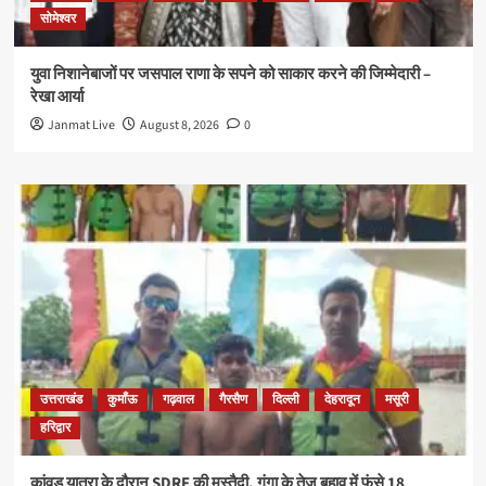
सोमेश्वर
युवा निशानेबाजों पर जसपाल राणा के सपने को साकार करने की जिम्मेदारी –
रेखा आर्या
Janmat Live
August 8, 2026
0
उत्तराखंड
कुमाँऊ
गढ़वाल
गैरसैण
दिल्ली
देहरादून
मसूरी
हरिद्वार
कांवड़ यात्रा के दौरान SDRF की मुस्तैदी, गंगा के तेज बहाव में फंसे 18