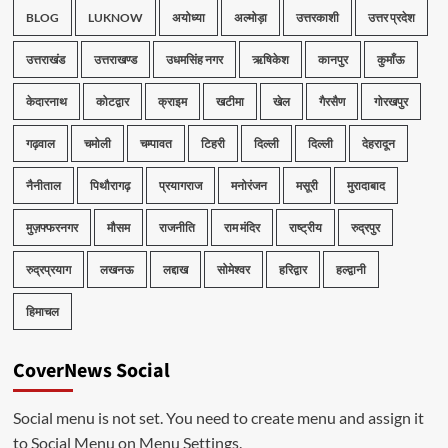
BLOG
LUKNOW
अयोध्या
अल्मोड़ा
उत्तरकाशी
उत्तर प्रदेश
उत्तराखंड
उत्तराखण्ड
उधमसिंह नगर
ऋषिकेश
कानपुर
कुमाँऊ
केदारनाथ
कोटद्वार
क्राइम
खटीमा
खेल
गैरसैण
गोरखपुर
गढ़वाल
चमोली
चम्पावत
टिहरी
दिल्ली
दिल्ली
देहरादून
नैनीताल
पिथौरागढ़
प्रयागराज
मनोरंजन
मसूरी
मुरादाबाद
मुज़फ्फरनगर
मौसम
राजनीति
राम मंदिर
राष्ट्रीय
रुद्रपुर
रुद्रप्रयाग
लखनऊ
लद्दाख
सोमेश्वर
हरिद्वार
हल्द्वानी
हिमाचल
CoverNews Social
Social menu is not set. You need to create menu and assign it
to Social Menu on Menu Settings.