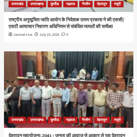
उत्तराखंड
उत्तराखण्ड
कुमाँऊ
गढ़वाल
गैरसैण
देहरादून
मसूरी
राष्ट्रीय अनुसूचित जाति आयोग के निदेशक उत्तम प्रकाश ने की एससी/
एसटी अत्याचार निवारण अधिनियम से संबंधित मामलों की समीक्षा
Janmat Live
July 10, 2026
0
उत्तराखंड
उत्तराखण्ड
कुमाँऊ
गढ़वाल
गैरसैण
देहरादून
मसूरी
देहरादून महायोजना-2041 : जनता की आवाज़ से आकार ले रहा देहरादून