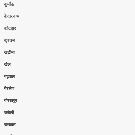
कुमाँऊ
केदारनाथ
कोटद्वार
क्राइम
खटीमा
खेल
गढ़वाल
गैरसैण
गोरखपुर
चमोली
चम्पावत