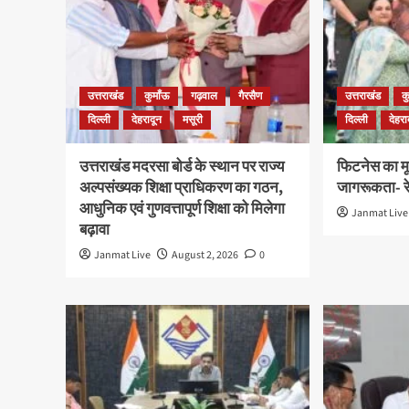
उत्तराखंड
कुमाँऊ
गढ़वाल
गैरसैण
उत्तराखंड
क
दिल्ली
देहरादून
मसूरी
दिल्ली
देहरा
उत्तराखंड मदरसा बोर्ड के स्थान पर राज्य
फिटनेस का मूल
अल्पसंख्यक शिक्षा प्राधिकरण का गठन,
जागरूकता- रे
आधुनिक एवं गुणवत्तापूर्ण शिक्षा को मिलेगा
Janmat Live
बढ़ावा
Janmat Live
August 2, 2026
0