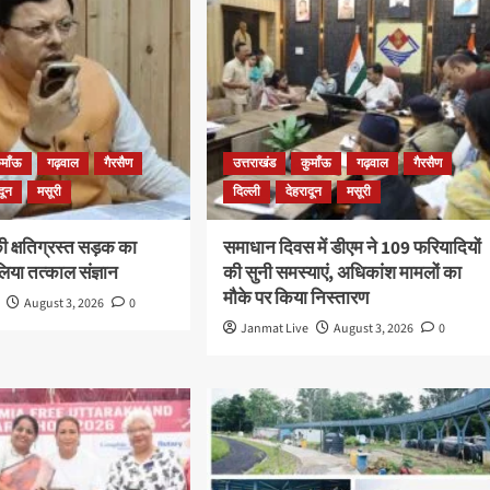
ुमाँऊ
गढ़वाल
गैरसैण
उत्तराखंड
कुमाँऊ
गढ़वाल
गैरसैण
दून
मसूरी
दिल्ली
देहरादून
मसूरी
की क्षतिग्रस्त सड़क का
समाधान दिवस में डीएम ने 109 फरियादियों
 लिया तत्काल संज्ञान
की सुनी समस्याएं, अधिकांश मामलों का
मौके पर किया निस्तारण
August 3, 2026
0
Janmat Live
August 3, 2026
0