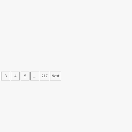
3
4
5
217
Next
…
on