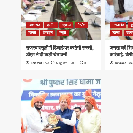
उत्तराखंड
कुमाँऊ
गढ़वाल
गैरसैण
उत्तराखंड
क
दिल्ली
देहरादून
मसूरी
दिल्ली
देहरा
राजस्व वसूली में ढिलाई पर बरतेगी सख्ती,
जनता की शिका
डीएम ने दी कड़ी चेतावनी
कार्रवाई- बंश
Janmat Live
August 1, 2026
0
Janmat Live