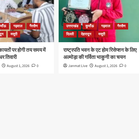
ुमाँऊ
गढ़वाल
गैरसैण
उत्तराखंड
कुमाँऊ
गढ़वाल
गैरसैण
दून
मसूरी
दिल्ली
देहरादून
मसूरी
यतों पर होगी तय समय में
राष्ट्रपति भवन के एट होम रिसेप्शन के लिए
ीधर तिवारी
अल्मोड़ा की गर्विता भाकुनी का चयन
August 1, 2026
0
Janmat Live
August 1, 2026
0