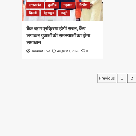
उत्तराखंड
कुमाँऊ
गढ़वाल
गैरसैण
दिल्ली
देहरादून
मसूरी
बैंक ऋण प्रक्रिया होगी सरल, कैंप
लगाकर युवाओं की समस्याओं का होगा
समाधान
Janmat Live
August 1, 2026
0
Posts
Previous
1
2
paginati