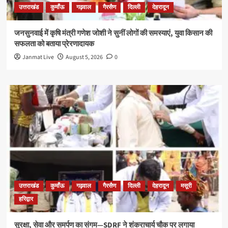
उत्तराखंड
कुमाँऊ
गढ़वाल
गैरसैण
दिल्ली
देहरादून
जनसुनवाई में कृषि मंत्री गणेश जोशी ने सुनीं लोगों की समस्याएं, युवा किसान की
सफलता को बताया प्रेरणादायक
Janmat Live
August 5, 2026
0
उत्तराखंड
कुमाँऊ
गढ़वाल
गैरसैण
दिल्ली
देहरादून
मसूरी
हरिद्वार
सुरक्षा, सेवा और समर्पण का संगम—SDRF ने शंकराचार्य चौक पर लगाया