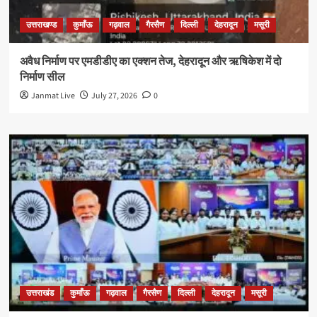
उत्तराखण्ड
कुमाँऊ
गढ़वाल
गैरसैण
दिल्ली
देहरादून
मसूरी
अवैध निर्माण पर एमडीडीए का एक्शन तेज, देहरादून और ऋषिकेश में दो
निर्माण सील
Janmat Live
July 27, 2026
0
उत्तराखंड
कुमाँऊ
गढ़वाल
गैरसैण
दिल्ली
देहरादून
मसूरी