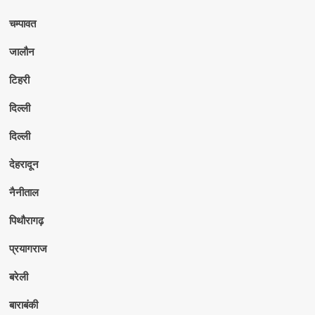
चम्पावत
जालौन
टिहरी
दिल्ली
दिल्ली
देहरादून
नैनीताल
पिथौरागढ़
प्रयागराज
बरेली
बाराबंकी