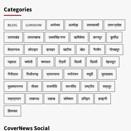
Categories
BLOG
LUKNOW
अयोध्या
अल्मोड़ा
उत्तरकाशी
उत्तर प्रदेश
उत्तराखंड
उत्तराखण्ड
उधमसिंह नगर
ऋषिकेश
कानपुर
कुमाँऊ
केदारनाथ
कोटद्वार
क्राइम
खटीमा
खेल
गैरसैण
गोरखपुर
गढ़वाल
चमोली
चम्पावत
टिहरी
दिल्ली
दिल्ली
देहरादून
नैनीताल
पिथौरागढ़
प्रयागराज
मनोरंजन
मसूरी
मुरादाबाद
मुज़फ्फरनगर
मौसम
राजनीति
राम मंदिर
राष्ट्रीय
रुद्रपुर
रुद्रप्रयाग
लखनऊ
लद्दाख
सोमेश्वर
हरिद्वार
हल्द्वानी
हिमाचल
CoverNews Social