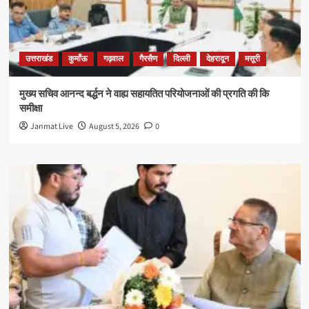
उत्तराखंड
कुमाँऊ
गढ़वाल
गैरसैण
दिल्ली
देहरादून
मसूरी
मुख्य सचिव आनन्द बर्द्धन ने वाह्य सहायतित परियोजनाओं की प्रगति की कि
समीक्षा
Janmat Live
August 5, 2026
0