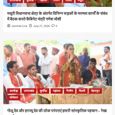
उत्तराखण्ड
कुमाँऊ
गढ़वाल
गैरसैण
दिल्ली
मसूरी
मसूरी विधानसभा क्षेत्र के अंतर्गत विभिन्न सड़कों के मरम्मत कार्यों के संबंध
में बैठक करते कैबिनेट मंत्री गणेश जोशी
Janmat Live
July 27, 2026
0
अल्मोड़ा
उत्तराखंड
कुमाँऊ
गढ़वाल
गैरसैण
दिल्ली
देहरादून
सोमेश्वर
गोलू देव और हरज्यू देव की लोक परंपराएं हमारी सांस्कृतिक पहचान – रेखा