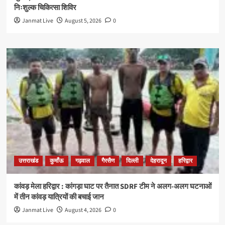
निःशुल्क चिकित्सा शिविर
Janmat Live
August 5, 2026
0
उत्तराखंड
कुमाँऊ
गढ़वाल
गैरसैण
दिल्ली
देहरादून
हरिद्वार
कांवड़ मेला हरिद्वार : कांगड़ा घाट पर तैनात SDRF टीम ने अलग-अलग घटनाओं
में तीन कांवड़ यात्रियों की बचाई जान
Janmat Live
August 4, 2026
0