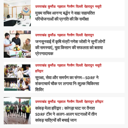
उत्तराखंड
कुमाँऊ
गढ़वाल
गैरसैण
दिल्ली
देहरादून
मसूरी
मुख्य सचिव आनन्द बर्द्धन ने वाह्य सहायतित
परियोजनाओं की प्रगति की कि समीक्षा
उत्तराखंड
कुमाँऊ
गढ़वाल
गैरसैण
दिल्ली
देहरादून
जनसुनवाई में कृषि मंत्री गणेश जोशी ने सुनीं लोगों
की समस्याएं, युवा किसान की सफलता को बताया
प्रेरणादायक
उत्तराखंड
कुमाँऊ
गढ़वाल
गैरसैण
दिल्ली
देहरादून
मसूरी
हरिद्वार
सुरक्षा, सेवा और समर्पण का संगम—SDRF ने
शंकराचार्य चौक पर लगाया निःशुल्क चिकित्सा
शिविर
उत्तराखंड
कुमाँऊ
गढ़वाल
गैरसैण
दिल्ली
देहरादून
हरिद्वार
कांवड़ मेला हरिद्वार : कांगड़ा घाट पर तैनात
SDRF टीम ने अलग-अलग घटनाओं में तीन
कांवड़ यात्रियों की बचाई जान