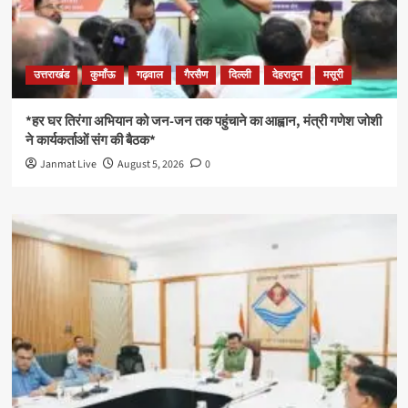
उत्तराखंड
कुमाँऊ
गढ़वाल
गैरसैण
दिल्ली
देहरादून
मसूरी
*हर घर तिरंगा अभियान को जन-जन तक पहुंचाने का आह्वान, मंत्री गणेश जोशी
ने कार्यकर्ताओं संग की बैठक*
Janmat Live
August 5, 2026
0