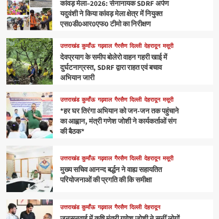
कांवड़ मेला–2026: सेनानायक SDRF अर्पण
यदुवंशी ने किया कांवड़ मेला क्षेत्र में नियुक्त
एस0डी0आर0एफ0 टीमो का निरीक्षण
उत्तराखंड
कुमाँऊ
गढ़वाल
गैरसैण
दिल्ली
देहरादून
मसूरी
देवप्रयाग के समीप बोलेरो वाहन गहरी खाई में
दुर्घटनाग्रस्त, SDRF द्वारा राहत एवं बचाव
अभियान जारी
उत्तराखंड
कुमाँऊ
गढ़वाल
गैरसैण
दिल्ली
देहरादून
मसूरी
*हर घर तिरंगा अभियान को जन-जन तक पहुंचाने
का आह्वान, मंत्री गणेश जोशी ने कार्यकर्ताओं संग
की बैठक*
उत्तराखंड
कुमाँऊ
गढ़वाल
गैरसैण
दिल्ली
देहरादून
मसूरी
मुख्य सचिव आनन्द बर्द्धन ने वाह्य सहायतित
परियोजनाओं की प्रगति की कि समीक्षा
उत्तराखंड
कुमाँऊ
गढ़वाल
गैरसैण
दिल्ली
देहरादून
जनसुनवाई में कृषि मंत्री गणेश जोशी ने सुनीं लोगों