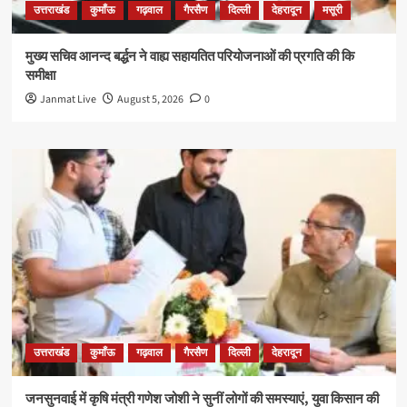
उत्तराखंड
कुमाँऊ
गढ़वाल
गैरसैण
दिल्ली
देहरादून
मसूरी
मुख्य सचिव आनन्द बर्द्धन ने वाह्य सहायतित परियोजनाओं की प्रगति की कि
समीक्षा
Janmat Live
August 5, 2026
0
उत्तराखंड
कुमाँऊ
गढ़वाल
गैरसैण
दिल्ली
देहरादून
जनसुनवाई में कृषि मंत्री गणेश जोशी ने सुनीं लोगों की समस्याएं, युवा किसान की