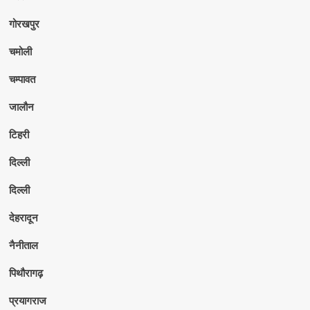
गोरखपुर
चमोली
चम्पावत
जालौन
टिहरी
दिल्ली
दिल्ली
देहरादून
नैनीताल
पिथौरागढ़
प्रयागराज