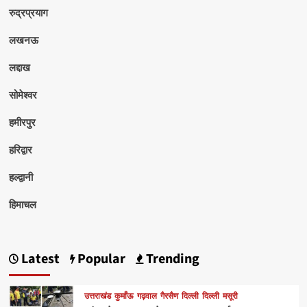
रुद्रप्रयाग
लखनऊ
लद्दाख
सोमेश्वर
हमीरपुर
हरिद्वार
हल्द्वानी
हिमाचल
Latest
Popular
Trending
उत्तराखंड
कुमाँऊ
गढ़वाल
गैरसैण
दिल्ली
दिल्ली
मसूरी