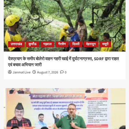
उत्तराखंड
कुमाँऊ
गढ़वाल
गैरसैण
दिल्ली
देहरादून
मसूरी
देवप्रयाग के समीप बोलेरो वाहन गहरी खाई में दुर्घटनाग्रस्त, SDRF द्वारा राहत
एवं बचाव अभियान जारी
Janmat Live
August 7, 2026
0