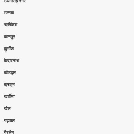
उधमसिंह नगर
उन्नाव
ऋषिकेश
कानपुर
कुमाँऊ
केदारनाथ
कोटद्वार
क्राइम
खटीमा
खेल
गढ़वाल
गैरसैण