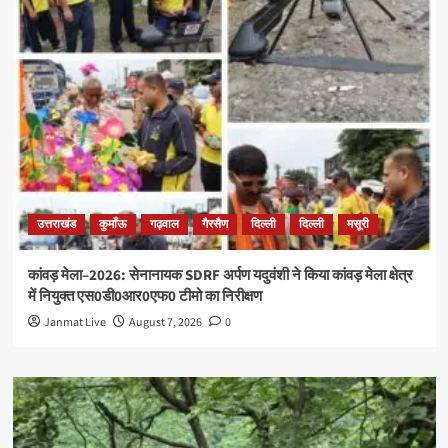
उत्तराखंड
कुमाँऊ
गढ़वाल
गैरसैण
दिल्ली
दिल्ली
मसूरी
कांवड़ मेला–2026: सेनानायक SDRF अर्पण यदुवंशी ने किया कांवड़ मेला क्षेत्र
में नियुक्त एस0डी0आर0एफ0 टीमो का निरीक्षण
Janmat Live
August 7, 2026
0