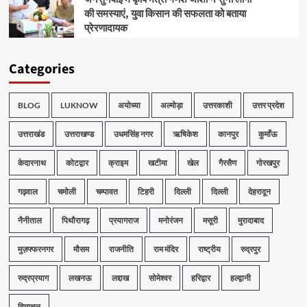
की समस्याएं, युवा किसान की सफलता को बताया
प्रेरणादायक
Categories
BLOG
LUKNOW
अयोध्या
अल्मोड़ा
उत्तरकाशी
उत्तर प्रदेश
उत्तराखंड
उत्तराखण्ड
उधमसिंह नगर
ऋषिकेश
कानपुर
कुमाँऊ
केदारनाथ
कोटद्वार
क्राइम
खटीमा
खेल
गैरसैण
गोरखपुर
गढ़वाल
चमोली
चम्पावत
टिहरी
दिल्ली
दिल्ली
देहरादून
नैनीताल
पिथौरागढ़
प्रयागराज
मनोरंजन
मसूरी
मुरादाबाद
मुज़फ्फरनगर
मौसम
राजनीति
राम मंदिर
राष्ट्रीय
रुद्रपुर
रुद्रप्रयाग
लखनऊ
लद्दाख
सोमेश्वर
हरिद्वार
हल्द्वानी
हिमाचल