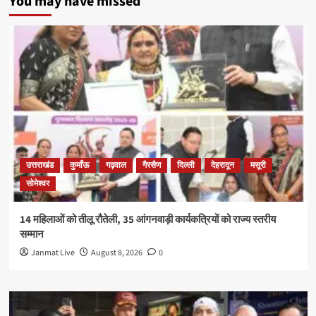
You may have missed
उत्तराखंड
कुमाँऊ
गढ़वाल
गैरसैण
दिल्ली
देहरादून
मसूरी
सोमेश्वर
14 महिलाओं को तीलू रौतेली, 35 आंगनवाड़ी कार्यकत्रियों को राज्य स्तरीय
सम्मान
Janmat Live
August 8, 2026
0