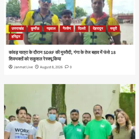
उत्तराखंड
कुमाँऊ
गढ़वाल
गैरसैण
दिल्ली
देहरादून
मसूरी
हरिद्वार
कांवड़ यात्रा के दौरान SDRF की मुस्तैदी, गंगा के तेज बहाव में फंसे 18
शिवभक्तों को सकुशल रेस्क्यू किया
Janmat Live
August 8, 2026
0