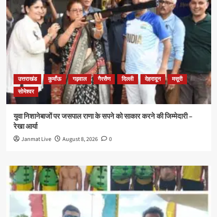
उत्तराखंड
कुमाँऊ
गढ़वाल
गैरसैण
दिल्ली
देहरादून
मसूरी
सोमेश्वर
युवा निशानेबाजों पर जसपाल राणा के सपने को साकार करने की जिम्मेदारी –
रेखा आर्या
Janmat Live
August 8, 2026
0