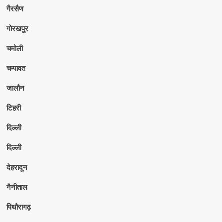
गैरसैण
गोरखपुर
चमोली
चम्पावत
जालौन
टिहरी
दिल्ली
दिल्ली
देहरादून
नैनीताल
पिथौरागढ़