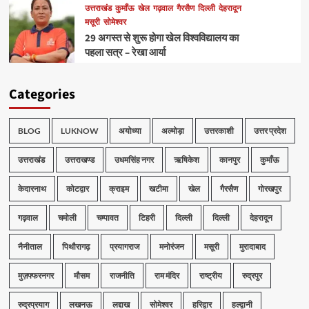
उत्तराखंड
कुमाँऊ
खेल
गढ़वाल
गैरसैण
दिल्ली
देहरादून
मसूरी
सोमेश्वर
29 अगस्त से शुरू होगा खेल विश्वविद्यालय का
पहला सत्र – रेखा आर्या
Categories
BLOG
LUKNOW
अयोध्या
अल्मोड़ा
उत्तरकाशी
उत्तर प्रदेश
उत्तराखंड
उत्तराखण्ड
उधमसिंह नगर
ऋषिकेश
कानपुर
कुमाँऊ
केदारनाथ
कोटद्वार
क्राइम
खटीमा
खेल
गैरसैण
गोरखपुर
गढ़वाल
चमोली
चम्पावत
टिहरी
दिल्ली
दिल्ली
देहरादून
नैनीताल
पिथौरागढ़
प्रयागराज
मनोरंजन
मसूरी
मुरादाबाद
मुज़फ्फरनगर
मौसम
राजनीति
राम मंदिर
राष्ट्रीय
रुद्रपुर
रुद्रप्रयाग
लखनऊ
लद्दाख
सोमेश्वर
हरिद्वार
हल्द्वानी