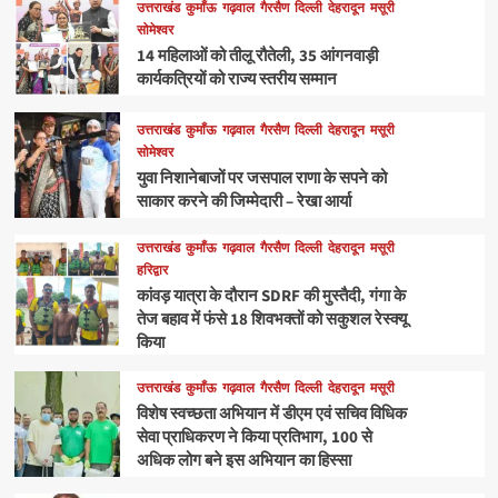
उत्तराखंड
कुमाँऊ
गढ़वाल
गैरसैण
दिल्ली
देहरादून
मसूरी
सोमेश्वर
14 महिलाओं को तीलू रौतेली, 35 आंगनवाड़ी
कार्यकत्रियों को राज्य स्तरीय सम्मान
उत्तराखंड
कुमाँऊ
गढ़वाल
गैरसैण
दिल्ली
देहरादून
मसूरी
सोमेश्वर
युवा निशानेबाजों पर जसपाल राणा के सपने को
साकार करने की जिम्मेदारी – रेखा आर्या
उत्तराखंड
कुमाँऊ
गढ़वाल
गैरसैण
दिल्ली
देहरादून
मसूरी
हरिद्वार
कांवड़ यात्रा के दौरान SDRF की मुस्तैदी, गंगा के
तेज बहाव में फंसे 18 शिवभक्तों को सकुशल रेस्क्यू
किया
उत्तराखंड
कुमाँऊ
गढ़वाल
गैरसैण
दिल्ली
देहरादून
मसूरी
विशेष स्वच्छता अभियान में डीएम एवं सचिव विधिक
सेवा प्राधिकरण ने किया प्रतिभाग, 100 से
अधिक लोग बने इस अभियान का हिस्सा