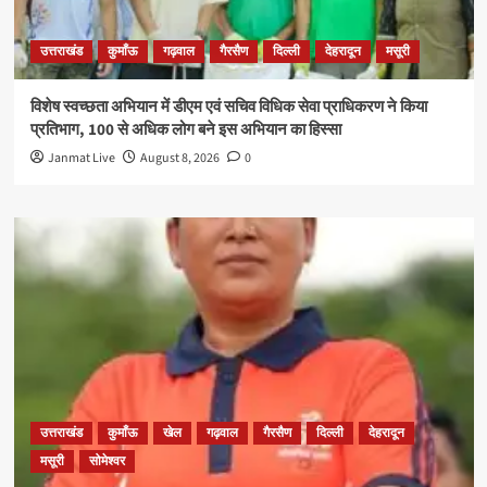
उत्तराखंड
कुमाँऊ
गढ़वाल
गैरसैण
दिल्ली
देहरादून
मसूरी
विशेष स्वच्छता अभियान में डीएम एवं सचिव विधिक सेवा प्राधिकरण ने किया
प्रतिभाग, 100 से अधिक लोग बने इस अभियान का हिस्सा
Janmat Live
August 8, 2026
0
उत्तराखंड
कुमाँऊ
खेल
गढ़वाल
गैरसैण
दिल्ली
देहरादून
मसूरी
सोमेश्वर