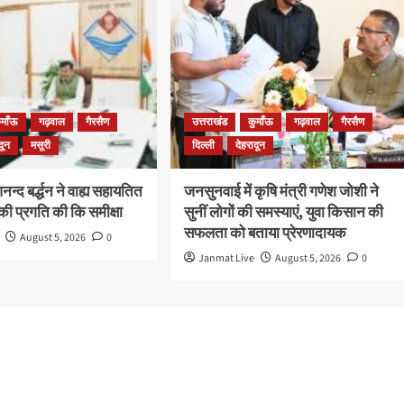
ुमाँऊ
गढ़वाल
गैरसैण
उत्तराखंड
कुमाँऊ
गढ़वाल
गैरसैण
दून
मसूरी
दिल्ली
देहरादून
न्द बर्द्धन ने वाह्य सहायतित
जनसुनवाई में कृषि मंत्री गणेश जोशी ने
ी प्रगति की कि समीक्षा
सुनीं लोगों की समस्याएं, युवा किसान की
सफलता को बताया प्रेरणादायक
August 5, 2026
0
Janmat Live
August 5, 2026
0