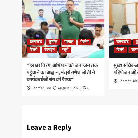
उत्तराखंड
कुमाँऊ
गढ़वाल
गैरसैण
उत्तराखंड
क
दिल्ली
देहरादून
मसूरी
दिल्ली
देहरा
*हर घर तिरंगा अभियान को जन-जन तक
मुख्य सचिव आन
पहुंचाने का आह्वान, मंत्री गणेश जोशी ने
परियोजनाओं क
कार्यकर्ताओं संग की बैठक*
Janmat Live
Janmat Live
August 5, 2026
0
Leave a Reply