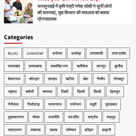
जनसुनवाई में कृषि मंत्री गणेश जोशी ने सुनीं लोगों
की समस्याएं, युवा किसान की सफलता को बताया
प्रेरणादायक
Categories
BLOG
LUKNOW
अयोध्या
अल्मोड़ा
उत्तरकाशी
उत्तर प्रदेश
उत्तराखंड
उत्तराखण्ड
उधमसिंह नगर
ऋषिकेश
कानपुर
कुमाँऊ
केदारनाथ
कोटद्वार
क्राइम
खटीमा
खेल
गैरसैण
गोरखपुर
गढ़वाल
चमोली
चम्पावत
टिहरी
दिल्ली
दिल्ली
देहरादून
नैनीताल
पिथौरागढ़
प्रयागराज
मनोरंजन
मसूरी
मुरादाबाद
मुज़फ्फरनगर
मौसम
राजनीति
राम मंदिर
राष्ट्रीय
रुद्रपुर
रुद्रप्रयाग
लखनऊ
लद्दाख
सोमेश्वर
हरिद्वार
हल्द्वानी