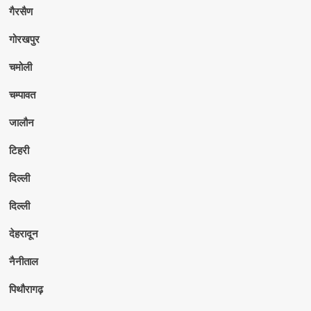
गैरसैण
गोरखपुर
चमोली
चम्पावत
जालौन
टिहरी
दिल्ली
दिल्ली
देहरादून
नैनीताल
पिथौरागढ़