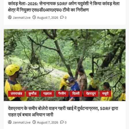
कांवड़ मेला–2026: सेनानायक SDRF अर्पण यदुवंशी ने किया कांवड़ मेला
क्षेत्र में नियुक्त एस0डी0आर0एफ0 टीमो का निरीक्षण
Janmat Live
August 7, 2026
0
उत्तराखंड
कुमाँऊ
गढ़वाल
गैरसैण
दिल्ली
देहरादून
मसूरी
देवप्रयाग के समीप बोलेरो वाहन गहरी खाई में दुर्घटनाग्रस्त, SDRF द्वारा
राहत एवं बचाव अभियान जारी
Janmat Live
August 7, 2026
0