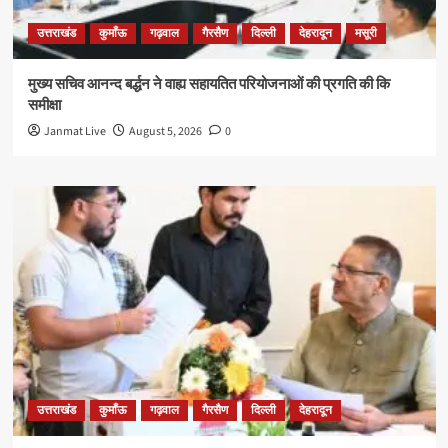
उत्तराखंड
कुमाँऊ
गढ़वाल
गैरसैण
दिल्ली
देहरादून
मसूरी
मुख्य सचिव आनन्द बर्द्धन ने वाह्य सहायतित परियोजनाओं की प्रगति की कि
समीक्षा
Janmat Live
August 5, 2026
0
उत्तराखंड
कुमाँऊ
गढ़वाल
गैरसैण
दिल्ली
देहरादून