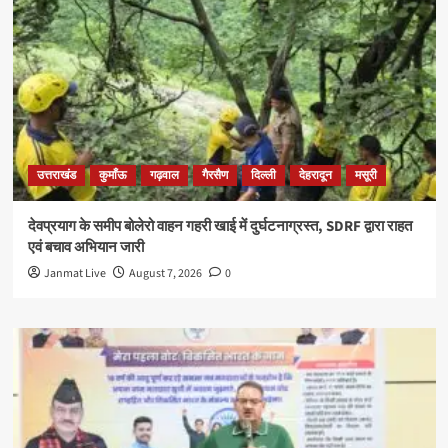
उत्तराखंड
कुमाँऊ
गढ़वाल
गैरसैण
दिल्ली
देहरादून
मसूरी
देवप्रयाग के समीप बोलेरो वाहन गहरी खाई में दुर्घटनाग्रस्त, SDRF द्वारा राहत
एवं बचाव अभियान जारी
Janmat Live
August 7, 2026
0