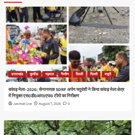
उत्तराखंड
कुमाँऊ
गढ़वाल
गैरसैण
दिल्ली
दिल्ली
मसूरी
कांवड़ मेला–2026: सेनानायक SDRF अर्पण यदुवंशी ने किया कांवड़ मेला क्षेत्र
में नियुक्त एस0डी0आर0एफ0 टीमो का निरीक्षण
Janmat Live
August 7, 2026
0