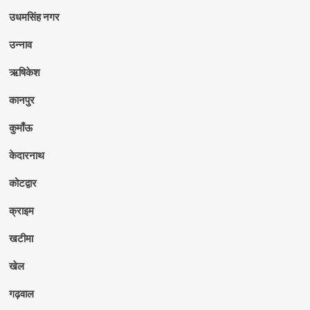
उधमसिंह नगर
उन्नाव
ऋषिकेश
कानपुर
कुमाँऊ
केदारनाथ
कोटद्वार
क्राइम
खटीमा
खेल
गढ़वाल